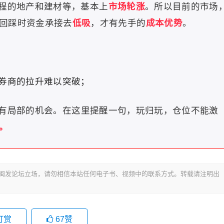
程的地产和建材等，基本上
市场轮涨
。
所以目前的市场
回踩时资金承接去
低吸
，才有先手的
成本优势
。
券商的拉升难以突破；
有局部的机会。
在这里提醒一句，玩归玩，仓位不能激
。
代表闽发论坛立场，请勿相信本站任何电子书、视频中的联系方式。转载请注明出
打赏
67
赞