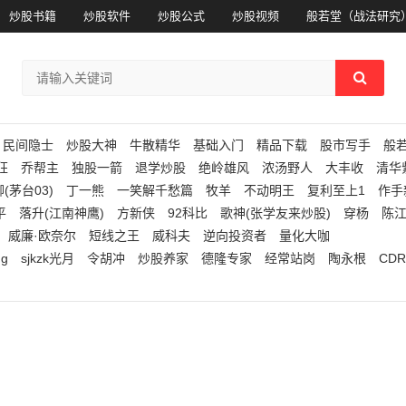
炒股书籍
炒股软件
炒股公式
炒股视频
般若堂（战法研究
民间隐士
炒股大神
牛散精华
基础入门
精品下载
股市写手
般
狂
乔帮主
独股一箭
退学炒股
绝岭雄风
浓汤野人
大丰收
清华
(茅台03)
丁一熊
一笑解千愁篇
牧羊
不动明王
复利至上1
作手
平
落升(江南神鹰)
方新侠
92科比
歌神(张学友来炒股)
穿杨
陈
威廉·欧奈尔
短线之王
威科夫
逆向投资者
量化大咖
ng
sjkzk光月
令胡冲
炒股养家
德隆专家
经常站岗
陶永根
CDR