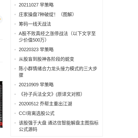
20211027 早策略
庄家操盘7种破绽！（图解）
筹码一线天战法
A股不败真经之涨停战法（以下文字至
少价值500万）
20220323 早策略
从股盲到股神各阶段的蜕变
陈小群情绪合力龙头接力模式的三大步
骤
20210909 早策略
《孙子兵法全文》(原译文对照）
20200512 乔帮主重出江湖
CCI背离选股公式
该股强于大盘 通达信智能解盘主图指标
公式源码