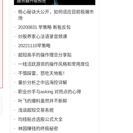
服务器升级预告
，
核心秘诀大公开，如何适应目前极端市
场
20200831 早策略 断板反包
炒股养家心法语录音频课
20221110早策略
超短高手的操作理念分享贴
一线活跃游资的操作风格和常用席位
不慎踩雷，怒吃天地板！
量价分析之中远海控详解
职业炒手与asking 对热点的心得
叶飞的爆料虽然并不新鲜
浅谈超短交易系统
均线粘合选股公式大全
林园赚钱的终极秘密