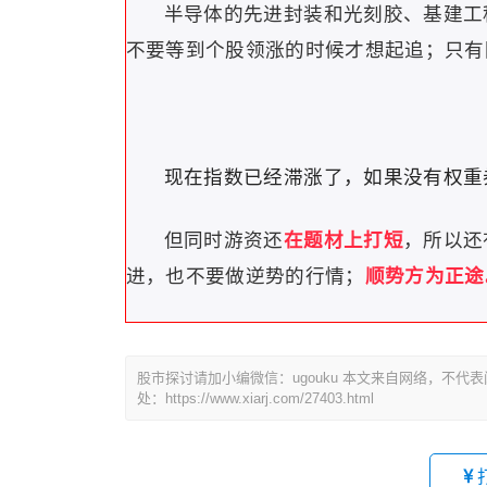
半导体的先进封装和光刻胶、基建工
不要等到个股领涨的时候才想起追；
只有
现在指数已经滞涨了，如果没有权重
但同时游资还
在题材上打短
，所以还
进，也不要做逆势的行情；
顺势方为正途
股市探讨请加小编微信：ugouku 本文来自网络，不
处：https://www.xiarj.com/27403.html