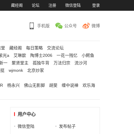
）
藏经阁
论坛
注册
微信登陆
登录
手机版
公众号
微博
若堂
藏经阁
每日策略
交流论坛
紫光a
艾琳歆
陶博士2006
一花一残忆
小鳄鱼
新一
聚贤堂主
孤独牛背
万法归宗
流沙河
江挺
wjmonk
北京炒家
R
杨永兴
佛山无影脚
胡斐
缠中说禅
欢乐海
用户中心
微信登陆
发布帖子