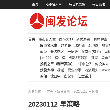
首页
股市名人堂
每日龙虎榜
每日策略
首页
股市名人堂
国际大神
新秀游资
机构解密
股市名人堂
赵老哥
瑞鹤仙
龙飞虎
林疯
闻少
著名刺客
一招鲜
深南哥(有力)
冯柳
just999
榜中榜
成都3万起家
孙哥
段永
投机之王（利弗莫尔）
对冲之父
价投神人
炒股大神
杨威
职业炒手
淡淡烟火
Aski
徐翔
沈昌宇
殷保华
涅盘重升
您的位置
首页
>
每日策略
> 20230112 早策略
20230112 早策略