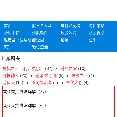
首页
股市名人堂
每日龙虎榜
每日策略
炒股书籍
炒股软件
炒股公式
炒股视频
般若堂（战法研
藏经阁
论坛
注册
究）
微信登陆
威科夫
投机之王（利弗莫尔）
(37)
对冲之父
(10)
价投神人
(20)
威廉·欧奈尔
(6)
短线之王
(4)
威科夫
(11)
逆向投资者
(2)
量化大咖
(4)
威科夫控盘法详解（八）
威科夫控盘法详解（七）