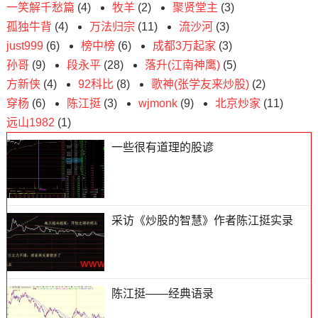
一笑解千愁篇
(4)
牧羊
(2)
聚贤堂主
(3)
孤独牛背
(4)
万法归宗
(11)
流沙河
(3)
just999
(6)
榜中榜
(6)
成都3万起家
(3)
孙哥
(9)
段永平
(28)
落升(江南神鹰)
(5)
方新侠
(4)
92科比
(8)
歌神(张学友来炒股)
(2)
穿杨
(6)
陈江挺
(3)
wjmonk
(9)
北京炒家
(11)
远山1982
(1)
一些很有道理的股谚
采访《炒股的智慧》作者陈江挺实录
陈江挺——经典语录