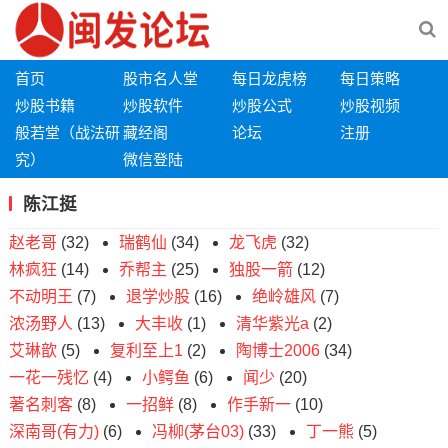
首页
股市名人堂
每日龙虎榜
每日策略
炒股书籍
炒股软件
炒股公式
炒股视频
般若堂（战法研
藏经阁
论坛
注册
究）
微信登陆
陈江挺
赵老哥
(32)
瑞鹤仙
(34)
龙飞虎
(32)
林疯狂
(14)
乔帮主
(25)
独股一箭
(12)
不动明王
(7)
退学炒股
(16)
绝岭雄风
(7)
浓汤野人
(13)
大丰收
(1)
清华紫光a
(2)
艾琳歆
(5)
复利至上1
(2)
陶博士2006
(34)
一花一残忆
(4)
小鳄鱼
(6)
闻少
(20)
著名刺客
(8)
一招鲜
(8)
作手新一
(10)
深南哥(有力)
(6)
冯柳(茅台03)
(33)
丁一熊
(5)