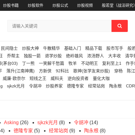
炒股书籍
炒股软件
炒股公式
炒股视频
般若堂（战法研究
民间隐士
炒股大神
牛散精华
基础入门
精品下载
股市写手
般
狂
乔帮主
独股一箭
退学炒股
绝岭雄风
浓汤野人
大丰收
清华
(茅台03)
丁一熊
一笑解千愁篇
牧羊
不动明王
复利至上1
作手
平
落升(江南神鹰)
方新侠
92科比
歌神(张学友来炒股)
穿杨
陈
威廉·欧奈尔
短线之王
威科夫
逆向投资者
量化大咖
ng
sjkzk光月
令胡冲
炒股养家
德隆专家
经常站岗
陶永根
CDR
Asking
(26)
sjkzk光月
(8)
令胡冲
(14)
4)
德隆专家
(5)
经常站岗
(9)
陶永根
(8)