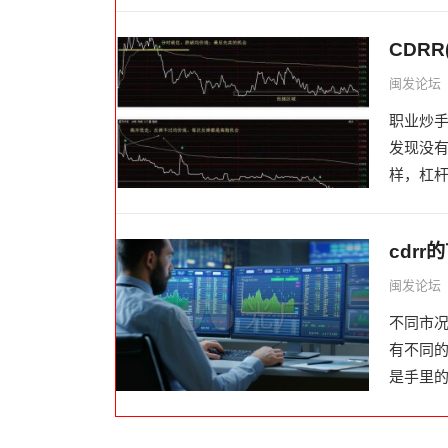
CDR
闽发论坛
职业炒手
发现没有
样，杠杆
cdrr
闽发论坛
不同市
有不同的
是手里的