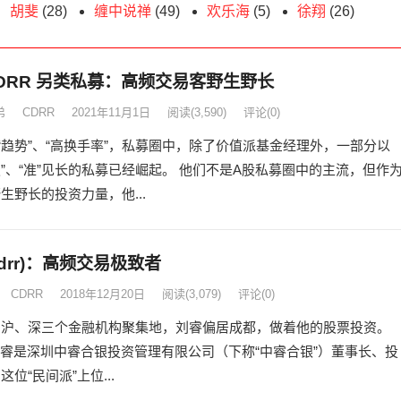
胡斐
(28)
缠中说禅
(49)
欢乐海
(5)
徐翔
(26)
DRR 另类私募：高频交易客野生野长
弟
CDRR
2021年11月1日
阅读
(3,590)
评论(0)
、“趋势”、“高换手率”，私募圈中，除了价值派基金经理外，一部分以
“狠”、“准”见长的私募已经崛起。 他们不是A股私募圈中的主流，但作
生野长的投资力量，他...
cdrr)：高频交易极致者
CDRR
2018年12月20日
阅读
(3,079)
评论(0)
、沪、深三个金融机构聚集地，刘睿偏居成都，做着他的股票投资。
深圳中睿合银投资管理有限公司（下称“中睿合银”）董事长、投
位“民间派”上位...