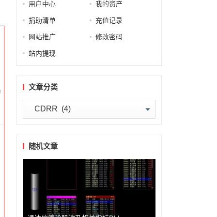
用户中心
我的资产
捐助清单
充值记录
网站推广
修改密码
站内提现
文章分类
为
文
章
分
类
随机文章