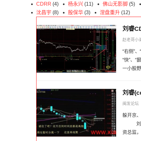
CDRR
(4)
杨永兴
(11)
佛山无影脚
(5)
沈昌宇
(8)
殷保华
(3)
涅盘重升
(12)
刘睿C
赵老哥小
“右侧”
“快”、
一小股野
刘睿(
闽发论坛
躲开京
刘睿是
资总监，这