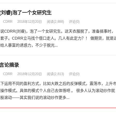
R(刘睿)泡了一个女研究生
CDRR
2018年12月20日
阅读
(2,888)
评论(0)
说CDRR(刘睿)，泡了一个女研究生。这天衣服脱了，准备搞事时，
套子。CDRR立马找个借口走人。几人有此定力？！ 做期货，就是
给人暴富的诱惑力，不少于脱光...
的言论摘录
CDRR
2018年12月20日
阅读
(2,813)
评论(0)
况下运用不同的盈利方式，比如大跌之后的反弹模式，震荡市，上升
操作模式。具体的模式个人自己去体悟吧 。 很多人认为滚动炒作就
股滚动——其实我们说的滚动炒作更多...