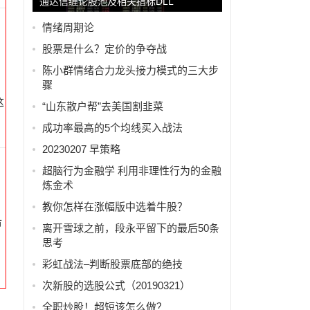
通达信缠论股池及相关指标DLL
情绪周期论
股票是什么？定价的争夺战
陈小群情绪合力龙头接力模式的三大步
骤
这
“山东散户帮”去美国割韭菜
成功率最高的5个均线买入战法
20230207 早策略
超脑行为金融学 利用非理性行为的金融
炼金术
教你怎样在涨幅版中选着牛股？
市
离开雪球之前，段永平留下的最后50条
思考
彩虹战法–判断股票底部的绝技
次新股的选股公式（20190321）
全职炒股！超短该怎么做？