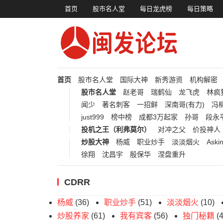
首页
股市名人堂
每日龙虎榜
每日策略
首页
股市名人堂
国际大神
新秀游资
机构解密
股市名人堂
赵老哥
瑞鹤仙
龙飞虎
林疯
闻少
著名刺客
一招鲜
深南哥(有力)
冯柳
just999
榜中榜
成都3万起家
孙哥
段永
投机之王（利弗莫尔）
对冲之父
价投神人
炒股大神
杨威
职业炒手
淡淡烟火
Aski
徐翔
沈昌宇
殷保华
涅盘重升
CDRR
杨威
(36)
职业炒手
(51)
淡淡烟火
(10)
炒股养家
(61)
我有宾客
(56)
独门秘籍
(4