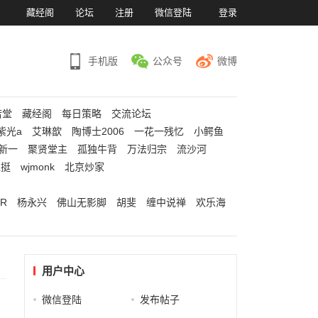
）
藏经阁
论坛
注册
微信登陆
登录
手机版
公众号
微博
若堂
藏经阁
每日策略
交流论坛
紫光a
艾琳歆
陶博士2006
一花一残忆
小鳄鱼
新一
聚贤堂主
孤独牛背
万法归宗
流沙河
江挺
wjmonk
北京炒家
R
杨永兴
佛山无影脚
胡斐
缠中说禅
欢乐海
用户中心
微信登陆
发布帖子