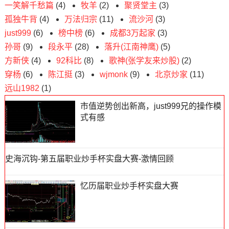
一笑解千愁篇
(4)
牧羊
(2)
聚贤堂主
(3)
孤独牛背
(4)
万法归宗
(11)
流沙河
(3)
just999
(6)
榜中榜
(6)
成都3万起家
(3)
孙哥
(9)
段永平
(28)
落升(江南神鹰)
(5)
方新侠
(4)
92科比
(8)
歌神(张学友来炒股)
(2)
穿杨
(6)
陈江挺
(3)
wjmonk
(9)
北京炒家
(11)
远山1982
(1)
市值逆势创出新高，just999兄的操作模
式有感
史海沉钩-第五届职业炒手杯实盘大赛-激情回顾
忆历届职业炒手杯实盘大赛