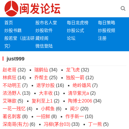
首页
股市名人堂
每日龙虎榜
每日策略
炒股书籍
炒股软件
炒股公式
炒股视频
般若堂（战法研
藏经阁
论坛
注册
究）
微信登陆
just999
赵老哥
(32)
瑞鹤仙
(34)
龙飞虎
(32)
林疯狂
(14)
乔帮主
(25)
独股一箭
(12)
不动明王
(7)
退学炒股
(16)
绝岭雄风
(7)
浓汤野人
(13)
大丰收
(1)
清华紫光a
(2)
艾琳歆
(5)
复利至上1
(2)
陶博士2006
(34)
一花一残忆
(4)
小鳄鱼
(6)
闻少
(20)
著名刺客
(8)
一招鲜
(8)
作手新一
(10)
深南哥(有力)
(6)
冯柳(茅台03)
(33)
丁一熊
(5)