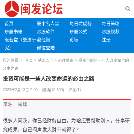
首页
股市名人堂
每日龙虎榜
每日策略
炒股书籍
炒股软件
炒股公式
炒股视频
般若堂（战法研
藏经阁
论坛
注册
究）
微信登陆
您的位置
首页
>
基础入门
>
心理准备
> 投资可能是一些人改变命运的
必由之路
投资可能是一些人改变命运的必由之路
2023年2月13日 9:00
阅读
(10,599)
评论(1)
来源：雪球
很多人问我
，
你已经财务自由
，
为啥还要帮助别人
，
分享研
究成果
，
自己闷声发大财不就得了
？