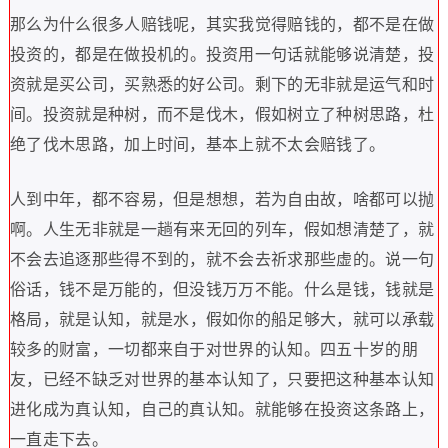
那么为什么很多人赔钱呢
，
其实我觉得赔钱的
，
都不是在做
投资的
，
都是在做投机的
。
投资用一句话就能够说清楚
，
投
资就是买公司
，
买熟悉的好公司
。
剩下的无非就是运气和时
间
。
投资就是种树
，
而不是伐木
，
假如树立了种树思路
，
杜
绝了伐木思路
，
加上时间
，
基本上就不太会赔钱了
。
人到中年
，
都不容易
，
但是想想
，
若为自由故
，
啥都可以抛
啊
。
人生无非就是一趟有来无回的列车
，
假如想清楚了
，
就
不会去追逐那些得不到的
，
就不会去祈求那些虚的
。
说一句
俗话
，
钱不是万能的
，
但没钱万万不能
。
什么是钱
，
钱就是
格局
，
就是认知
，
就是水
，
假如你的船足够大
，
就可以承载
较多的财富
，
一切都来自于对世界的认知
。
四五十岁的朋
友
，
已经不缺乏对世界的基本认知了
，
只要把这种基本认知
进化成为真认知
，
自己的真认知
。
就能够在投资这条路上
，
一直走下去
。