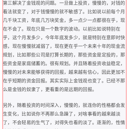
第三解决了金钱观的问题
。
一旦做上投资
，
慢慢的
，
对钱的
看法就变了
，
对于钱慢慢的就不敏感了
。
比如说以前每个月
几千块工资
，
年底几万块奖金
，
多一点少一点都很在乎
，
现
在不会了
。
现在只是一个数字的波动
。
以前比如说特别在
乎
，
这个月发多少
，
今年年底发多少
，
就是特别在意即时快
感
，
现在慢慢就减弱了
，
现在更在乎一个未来十年的现金流
规划
，
比如那些公司是打算长期的
，
那些资金是定投的
，
那
些资金是家庭储蓄的
。
很有规划
。
并且随着投资收益稳定
，
慢慢的对未来能够获得的回报
，
越来越有信心
，
因此更加不
在乎短期的资金回报
。
其实实际上金钱观也变了
。
已经不那
么是金钱的奴隶了
，
更看重的是远期的回报
。
另外
，
随着投资的时间深入
，
慢慢的
，
就连你的性格都会发
生变化
，
比如说你不再那么急躁了
，
对啥事看的越来越淡
了
，
不会轻易的生气了
，
对得失也看的淡了
。
逐渐的
，
性情