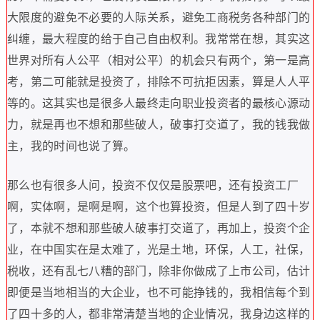
大限度的避免不必要的人际关系
，
避免工商税务各种部门的
纠缠
，
最大程度的给于自己自由权利
。
我常常在想
，
其实这
世界对所有人公平
（
相对公平
）
的机会只有两个
，
第一是高
考
，
第二可能就是投资了
，
排除不可抗拒因素
，
算是人人平
等的
。
这其实也是很多人最终走向职业投资者的最核心源动
力
，
就是再也不想和那些破人
，
破事打交道了
，
我的钱我做
主
，
我的时间也说了算
。
那么也有很多人问
，
投资不仅仅是股票吧
，
还有投资工厂
啊
，
实体啊
，
是啊是啊
，
这个也算投资
，
但是人到了四十岁
了
，
本就不想和那些破人破事打交道了
，
再加上
，
投资个企
业
，
在中国实在是太难了
，
光是土地
，
环保
，
人工
，
社保
，
税收
，
还有乱七八糟的部门
，
除非你做成了上市公司
，
估计
即便是当地相当的大企业
，
也不可能挣钱的
，
我相信每个到
了四十多的人
，
都非常清楚当地的企业情况
，
我身边这样的