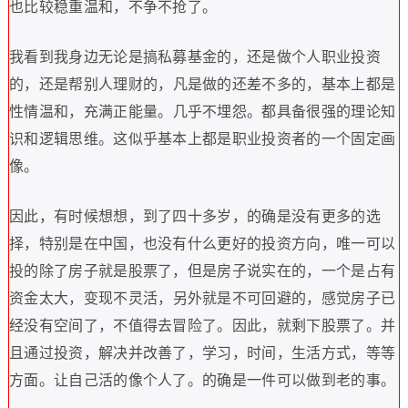
也比较稳重温和
，
不争不抢了
。
我看到我身边无论是搞私募基金的
，
还是做个人职业投资
的
，
还是帮别人理财的
，
凡是做的还差不多的
，
基本上都是
性情温和
，
充满正能量
。
几乎不埋怨
。
都具备很强的理论知
识和逻辑思维
。
这似乎基本上都是职业投资者的一个固定画
像
。
因此
，
有时候想想
，
到了四十多岁
，
的确是没有更多的选
择
，
特别是在中国
，
也没有什么更好的投资方向
，
唯一可以
投的除了房子就是股票了
，
但是房子说实在的
，
一个是占有
资金太大
，
变现不灵活
，
另外就是不可回避的
，
感觉房子已
经没有空间了
，
不值得去冒险了
。
因此
，
就剩下股票了
。
并
且通过投资
，
解决并改善了
，
学习
，
时间
，
生活方式
，
等等
方面
。
让自己活的像个人了
。
的确是一件可以做到老的事
。