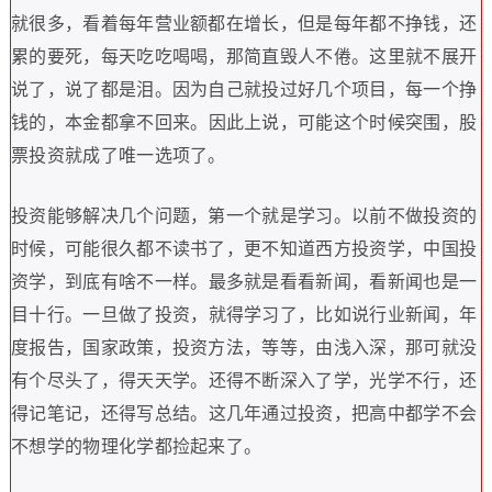
就很多
，
看着每年营业额都在增长
，
但是每年都不挣钱
，
还
累的要死
，
每天吃吃喝喝
，
那简直毁人不倦
。
这里就不展开
说了
，
说了都是泪
。
因为自己就投过好几个项目
，
每一个挣
钱的
，
本金都拿不回来
。
因此上说
，
可能这个时候突围
，
股
票投资就成了唯一选项了
。
投资能够解决几个问题
，
第一个就是学习
。
以前不做投资的
时候
，
可能很久都不读书了
，
更不知道西方投资学
，
中国投
资学
，
到底有啥不一样
。
最多就是看看新闻
，
看新闻也是一
目十行
。
一旦做了投资
，
就得学习了
，
比如说行业新闻
，
年
度报告
，
国家政策
，
投资方法
，
等等
，
由浅入深
，
那可就没
有个尽头了
，
得天天学
。
还得不断深入了学
，
光学不行
，
还
得记笔记
，
还得写总结
。
这几年通过投资
，
把高中都学不会
不想学的物理化学都捡起来了
。