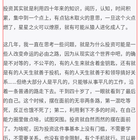
投资其实就是利用四十年来的知识
，
阅历
，
认知
，
时间积
累
，
集中到一个点上
，
有点钻木取火的意思
，
一旦这个火点
燃了
，
星星之火可以燎原
，
就有可能从猿人进化成人了
。
这几年
，
我一直在思考一些问题
，
就是为什么投资可能是一
些人改变命运的必由之路
，
因为从现实这个世界中吧
，
的确
是不对等的
，
不公平的
，
有的人生来就含着金钥匙
，
还有就
是有的人天生就善于投机
，
有的人天生就善于和领导搞好关
系
……
但绝大部分人是平凡的
，
只能够从事平凡的工作
，
沿
着一条普通的路走下去
。
干到四十岁了
，
一眼就看到了最后
的自己
。
这个时候
，
摆在面前的无非两条路
，
第一混吃等
死
，
反正也饿不死了
；
第二
，
利用剩下不多的时间
，
在自己
能力圈里做点啥
，
试图突围
。
投资就自然而然的摆在面前
了
。
为啥呢
，
因为投资这件事基本上没有门槛
，
不需要学
历
，
不需要关系
，
也没有资金限制
，
有个手机就行
。
可以最