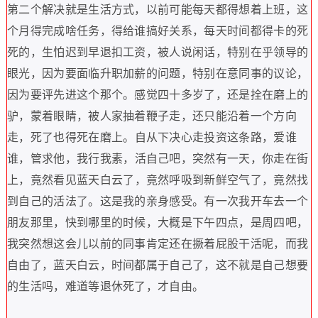
第二个解决就是生活方式
，
以前可能每天都得想着上班
，
这
个月得完成啥任务
，
得给谁搞好关系
，
每天时间都得卡的死
死的
，
生怕迟到早退扣工资
，
被人说闲话
，
特别在乎领导的
眼光
，
因为要面临升职加薪的问题
，
特别在意同事的议论
，
因为要评先进这个那个
。
感觉四十多岁了
，
还是拴在磨上的
驴
，
蒙着眼睛
，
被人家抽着鞭子走
，
还只能沿着一个方向
走
，
死了也得死在磨上
。
自从下决心走投资这条路
，
爱谁
谁
，
管求他
，
我行我素
，
活自己吧
，
突然有一天
，
你走在街
上
，
竟然看见蓝天白云了
，
竟然呼吸到新鲜空气了
，
竟然找
到自己的活法了
。
这是我的亲身感受
。
有一次我开车去一个
朋友那里
，
快到哪里的时候
，
大概是下午四点
，
是周四吧
，
我突然想这会儿以前的同事肯定还在撅着屁股干活呢
，
而我
自由了
，
蓝天白云
，
时间都属于自己了
，
这不就是自己想要
的生活吗
，
难道等退休死了
，
才自由
。