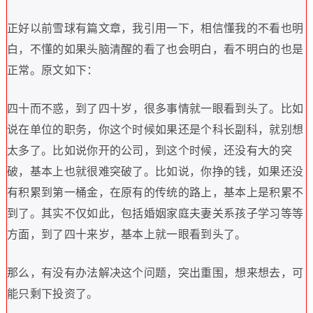
正好以前雪球有篇文章
，
我引用一下
，
相信懂我的不看也明
白
，
不懂的如果头脑清醒的看了也会明白
，
看不明白的也是
正常
。
原文如下
：
四十而不惑
，
到了四十岁
，
很多事情就一眼看到头了
。
比如
说在单位的职务
，
你这个时候如果还是个科长副科
，
就别想
太多了
。
比如说你开的公司
，
到这个时候
，
还没有大的突
破
，
基本上也就很难突破了
。
比如说
，
你挣的钱
，
如果还没
有积累到第一桶金
，
在原有的传统的路上
，
基本上是积累不
到了
。
其实不仅如此
，
包括婚姻家庭夫妻关系孩子学习等等
方面
，
到了四十来岁
，
基本上就一眼看到头了
。
那么
，
有没有办法解决这个问题
，
突出重围
，
想来想去
，
可
能只剩下投资了
。