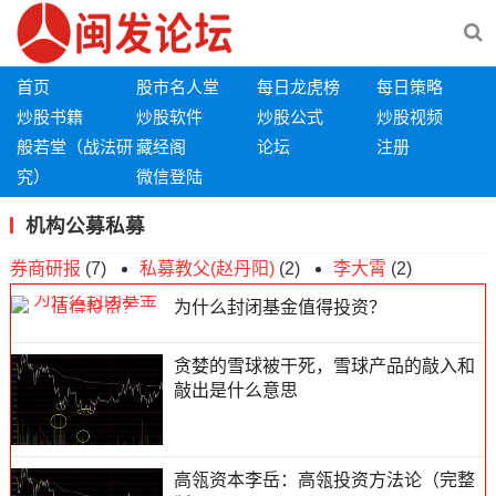
首页
股市名人堂
每日龙虎榜
每日策略
炒股书籍
炒股软件
炒股公式
炒股视频
般若堂（战法研
藏经阁
论坛
注册
究）
微信登陆
机构公募私募
券商研报
(7)
私募教父(赵丹阳)
(2)
李大霄
(2)
为什么封闭基金值得投资？
贪婪的雪球被干死，雪球产品的敲入和
敲出是什么意思
高瓴资本李岳：高瓴投资方法论（完整