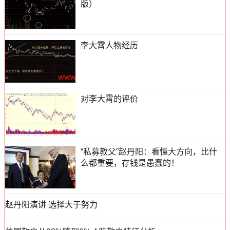
版）
李大霄人物经历
对李大霄的评价
“私募教父”赵丹阳：看懂大方向，比什
么都重要，存钱是愚蠢的！
赵丹阳演讲 选择大于努力