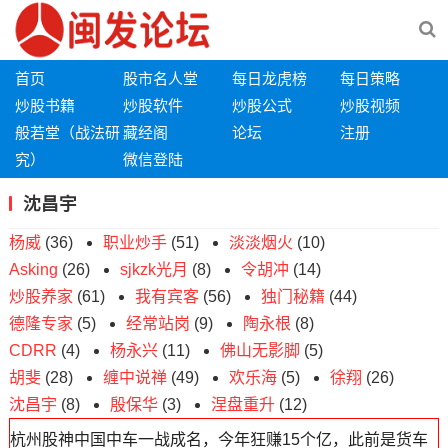
首页
股市名人堂
每日龙虎榜
每日策略
炒股书籍
炒股软件
炒股公式
炒股视频
般若堂（战法研
藏经阁
论坛
注册
究）
微信登陆
沈昌宇
杨威
(36)
职业炒手
(51)
淡淡烟火
(10)
Asking
(26)
sjkzk光月
(8)
令胡冲
(14)
炒股养家
(61)
我有宾客
(56)
独门秘籍
(44)
德隆专家
(5)
经常站岗
(9)
陶永根
(8)
CDRR
(4)
杨永兴
(11)
佛山无影脚
(5)
胡斐
(28)
缠中说禅
(49)
欢乐海
(5)
徐翔
(26)
沈昌宇
(8)
殷保华
(3)
涅盘重升
(12)
杭州股神中国中车一战成名，今年狂赚15个亿，此前是货车