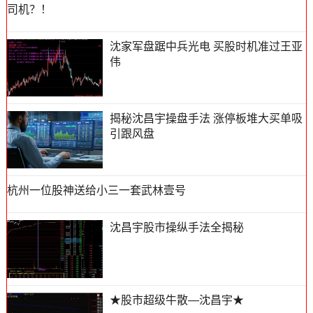
司机？！
沈家军盘踞中兵光电 买股时机准过王亚
伟
揭秘沈昌宇操盘手法 涨停板堆大买单吸
引跟风盘
杭州一位股神送给小三一套武林壹号
沈昌宇股市操纵手法全揭秘
★股市超级牛散—沈昌宇★