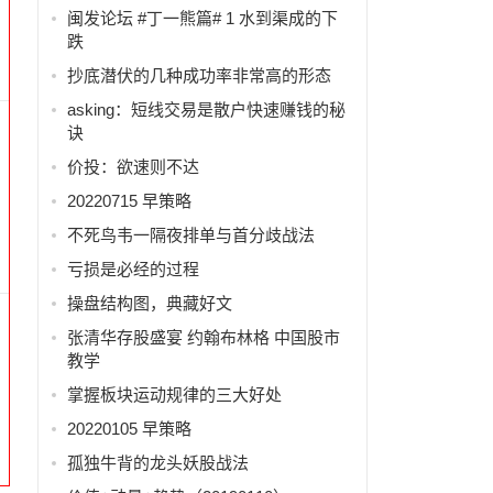
闽发论坛 #丁一熊篇# 1 水到渠成的下
。
跌
抄底潜伏的几种成功率非常高的形态
asking：短线交易是散户快速赚钱的秘
诀
价投：欲速则不达
20220715 早策略
不死鸟韦一隔夜排单与首分歧战法
亏损是必经的过程
操盘结构图，典藏好文
张清华存股盛宴 约翰布林格 中国股市
教学
掌握板块运动规律的三大好处
20220105 早策略
孤独牛背的龙头妖股战法