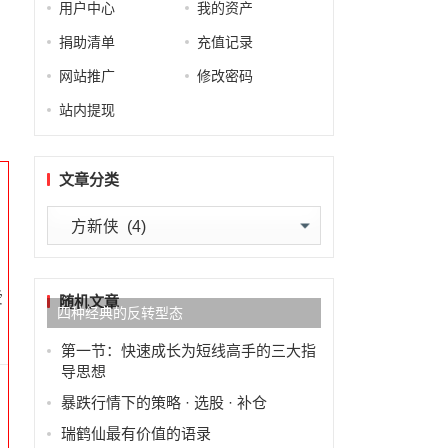
用户中心
我的资产
捐助清单
充值记录
网站推广
修改密码
站内提现
文章分类
文
章
分
爱
类
随机文章
四种经典的反转型态
第一节：快速成长为短线高手的三大指
导思想
暴跌行情下的策略 · 选股 · 补仓
瑞鹤仙最有价值的语录