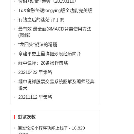
价值+动量+趋势（20190110）
TdX金融终端tongying版全功能完美版
有钱之后的迷茫 评丁鹏
最有效 最全面的MACD背离使用方法
(图解）
“龙回头”战法的精髓
章建平史上最详细炒股经历简介
缠中说禅：28条操作策略
20210422 早策略
缠中说禅股票交易系统图解及缠师经典
语录
20211112 早策略
浏览次数
闽发论坛小程序功能上线了
- 16,829
views