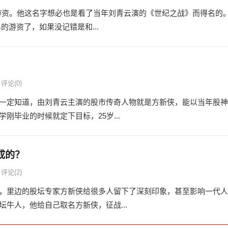
级游资。他这名字想必也是看了当年刘青云演的《世纪之战》而得名的
游资了，如果没记错是和...
评论(0)
一定知道，由刘青云主演的股市传奇人物就是方新侠，能以当年股神
毕业的时候就定下目标，25岁...
成的？
评论(2)
，里边的股坛专家方新侠给很多人留下了深刻印象，甚至影响一代人
牛人，他给自己取名方新侠，征战...