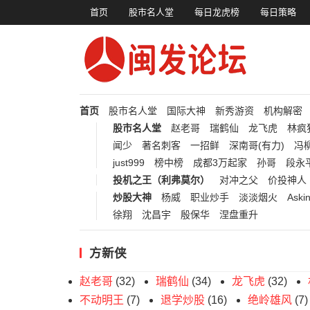
首页
股市名人堂
每日龙虎榜
每日策略
首页
股市名人堂
国际大神
新秀游资
机构解密
股市名人堂
赵老哥
瑞鹤仙
龙飞虎
林疯
闻少
著名刺客
一招鲜
深南哥(有力)
冯柳
just999
榜中榜
成都3万起家
孙哥
段永
投机之王（利弗莫尔）
对冲之父
价投神人
炒股大神
杨威
职业炒手
淡淡烟火
Aski
徐翔
沈昌宇
殷保华
涅盘重升
方新侠
赵老哥
(32)
瑞鹤仙
(34)
龙飞虎
(32)
不动明王
(7)
退学炒股
(16)
绝岭雄风
(7)