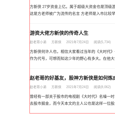
方新侠 27岁资金上亿。属于超级大资金也是顶
这是方老师被广为流传的名言 方老师是入市比较早的
游资大佬方新侠的传奇人生
赵老哥小弟
方新侠
2021年7月24日
阅读
(5,734)
方新侠何许人也，相信大家看过当年的《大时代》
作为代号，可想而知这少年的野心有多大。在他大学刚
赵老哥的好基友，股神方新侠是如何炼
赵老哥小弟
方新侠
2021年7月24日
阅读
(8,062)
曾经有一部关于股市的电视剧《大时代》名噪一时
去股市掘金，而今天本文的主人公也是这样一位股坛