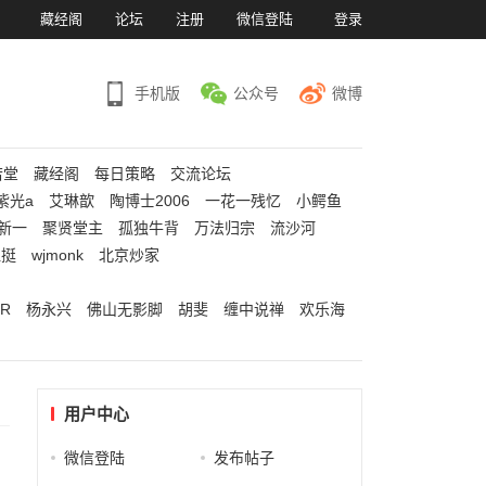
）
藏经阁
论坛
注册
微信登陆
登录
手机版
公众号
微博
若堂
藏经阁
每日策略
交流论坛
紫光a
艾琳歆
陶博士2006
一花一残忆
小鳄鱼
新一
聚贤堂主
孤独牛背
万法归宗
流沙河
江挺
wjmonk
北京炒家
R
杨永兴
佛山无影脚
胡斐
缠中说禅
欢乐海
用户中心
微信登陆
发布帖子