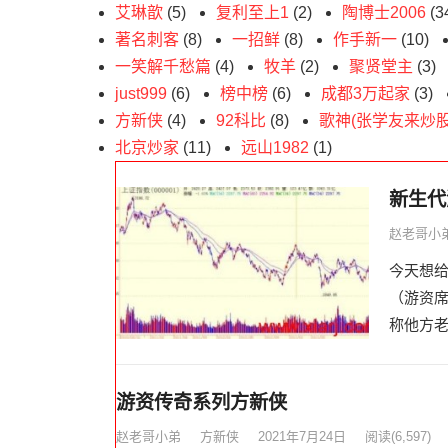
艾琳歆
(5)
复利至上1
(2)
陶博士2006
(3
著名刺客
(8)
一招鲜
(8)
作手新一
(10)
一笑解千愁篇
(4)
牧羊
(2)
聚贤堂主
(3)
just999
(6)
榜中榜
(6)
成都3万起家
(3)
方新侠
(4)
92科比
(8)
歌神(张学友来炒股
北京炒家
(11)
远山1982
(1)
新生代
赵老哥小
今天想给
（游资
称他方老
游资传奇系列方新侠
赵老哥小弟
方新侠
2021年7月24日
阅读
(6,597)