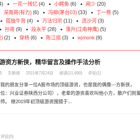
4)
一花一残忆
(4)
小鳄鱼
(6)
闻少
(20)
深南哥(有力)
(6)
冯柳(茅台03)
(33)
丁一熊
(5)
孤独牛背
(4)
万法归宗
(11)
流沙河
(3)
孙哥
(9)
段永平
(28)
落升(江南神鹰)
(5)
)
(2)
穿杨
(6)
陈江挺
(3)
wjmonk
(9)
游资方新侠，精华留言及操作手法分析
弟
方新侠
2021年7月24日
阅读
(11,690)
评论(1)
我的朋友分享一位A股市场的顶级游资，也是我的偶像---方新侠，
席位：兴业证券陕西分公司），老辈的游资喜欢叫他小方，散户们则
师。 继2019年初顶级游资围猎于...
评论(0)