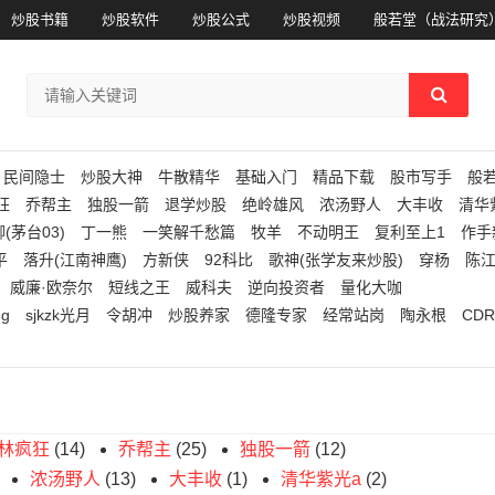
炒股书籍
炒股软件
炒股公式
炒股视频
般若堂（战法研究
民间隐士
炒股大神
牛散精华
基础入门
精品下载
股市写手
般
狂
乔帮主
独股一箭
退学炒股
绝岭雄风
浓汤野人
大丰收
清华
(茅台03)
丁一熊
一笑解千愁篇
牧羊
不动明王
复利至上1
作手
平
落升(江南神鹰)
方新侠
92科比
歌神(张学友来炒股)
穿杨
陈
威廉·欧奈尔
短线之王
威科夫
逆向投资者
量化大咖
ng
sjkzk光月
令胡冲
炒股养家
德隆专家
经常站岗
陶永根
CDR
林疯狂
(14)
乔帮主
(25)
独股一箭
(12)
浓汤野人
(13)
大丰收
(1)
清华紫光a
(2)