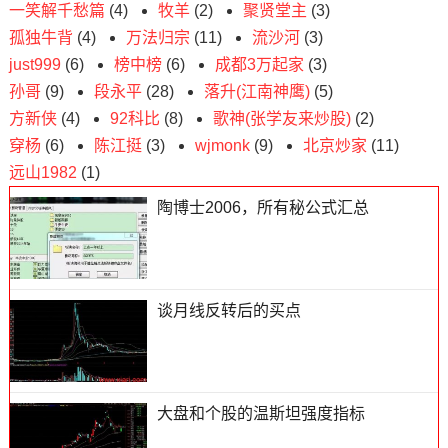
一笑解千愁篇
(4)
牧羊
(2)
聚贤堂主
(3)
孤独牛背
(4)
万法归宗
(11)
流沙河
(3)
just999
(6)
榜中榜
(6)
成都3万起家
(3)
孙哥
(9)
段永平
(28)
落升(江南神鹰)
(5)
方新侠
(4)
92科比
(8)
歌神(张学友来炒股)
(2)
穿杨
(6)
陈江挺
(3)
wjmonk
(9)
北京炒家
(11)
远山1982
(1)
陶博士2006，所有秘公式汇总
谈月线反转后的买点
大盘和个股的温斯坦强度指标