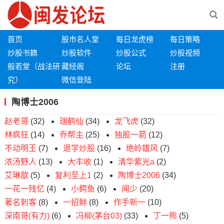
首页
股市名人堂
每日龙虎榜
每日策略
炒股书籍
炒股软件
炒股公式
炒股视频
般若堂（战法研
藏经阁
论坛
注册
究）
微信登陆
陶博士2006
赵老哥
(32)
瑞鹤仙
(34)
龙飞虎
(32)
林疯狂
(14)
乔帮主
(25)
独股一箭
(12)
不动明王
(7)
退学炒股
(16)
绝岭雄风
(7)
浓汤野人
(13)
大丰收
(1)
清华紫光a
(2)
艾琳歆
(5)
复利至上1
(2)
陶博士2006
(34)
一花一残忆
(4)
小鳄鱼
(6)
闻少
(20)
著名刺客
(8)
一招鲜
(8)
作手新一
(10)
深南哥(有力)
(6)
冯柳(茅台03)
(33)
丁一熊
(5)