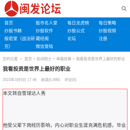
首页
股市名人堂
每日龙虎榜
每日策略
炒股书籍
炒股软件
炒股公式
炒股视频
般若堂（战法研
藏经阁
论坛
注册
究）
微信登陆
您的位置
首页
>
民间隐士
>
单篇经典
> 我看投资是世界上最好的职业
我看投资是世界上最好的职业
2023年3月5日 17:46
阅读
(5,990)
评论(0)
本文转自雪球达人秀
他受父辈下岗经历影响，内心对职业生涯充满危机感，毕业