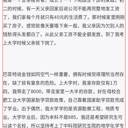
我是一个业余投资者，成长于一个下岗国企干部的家庭。初
二的时候，有一天父亲回家后说公司不能再完整地发工资
了，我们家每个月就只有40元的生活费了。那时候家里刚刚
买了房子，感觉就像天要塌下来一般，我父亲因为欠别人的
钱愁得头发都白了。从此父亲工资不能全额发放，到了我考
上大学时候父亲就下岗了。
巴菲特说金钱如同空气一样重要，拥有时候觉得理所当然存
在，缺了就有窒息的危险。上大学时，我家存款仅有1万
四，我带走了8000，带走家里一大半的存款，好在母校合
肥工业大学国家助学贷款政策，自己靠着国家助学贷款完成
了学业。出于偶然，我大学学的是资源勘察工程，地质专
业。大学毕业后，因为本科不是985，我还是希望研究生可
以读个名校，所以坚持考上了中科院研究生院的地学化学专