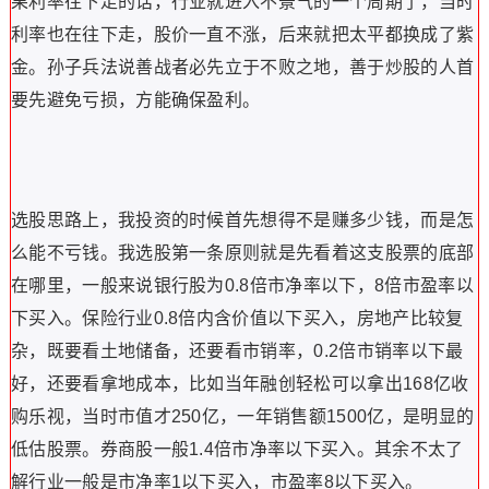
果利率往下走的话，行业就进入不景气的一个周期了，当时
利率也在往下走，股价一直不涨，后来就把太平都换成了紫
金。孙子兵法说善战者必先立于不败之地，善于炒股的人首
要先避免亏损，方能确保盈利。
选股思路上，我投资的时候首先想得不是赚多少钱，而是怎
么能不亏钱。我选股第一条原则就是先看着这支股票的底部
在哪里，一般来说银行股为0.8倍市净率以下，8倍市盈率以
下买入。保险行业0.8倍内含价值以下买入，房地产比较复
杂，既要看土地储备，还要看市销率，0.2倍市销率以下最
好，还要看拿地成本，比如当年融创轻松可以拿出168亿收
购乐视，当时市值才250亿，一年销售额1500亿，是明显的
低估股票。券商股一般1.4倍市净率以下买入。其余不太了
解行业一般是市净率1以下买入，市盈率8以下买入。