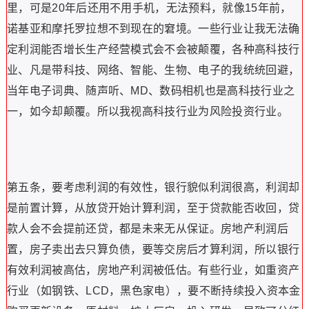
里，可是20年后还用不用手机，无法预料，就像15年前，
诺基亚和摩托罗拉想不到现在的窘境。一些行业让我无法确
定利润能否增长生产经营模式会不会被颠覆，各种高科技行
业、凡是带科技、网络、智能、生物、电子的我统统回避，
当年电子词典、随声听、MD、数码相机也是高科技行业之
一，如今却颠覆。所以我视高科技行业为风险投资行业。
第五条，要考虑利润的有效性，银行貌似利润很高，利润却
是前置计算，从放贷开始计算利润，至于贷款能否收回，贷
款人会
不会提前还贷，都是未来无从保证。房地产利润后
置，房子卖出去只算负债，要等交房后才算利润，所以银行
有效利润被高估，房地产利润被低估。有些行业，如重资产
行业（如钢铁、LCD，黑色家电），要不断持续投入资本金