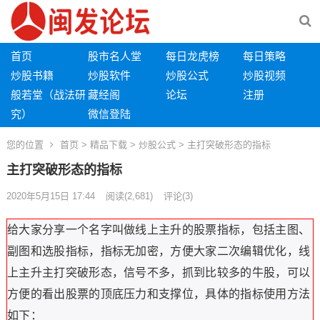
首页
股市名人堂
每日龙虎榜
每日策略
炒股书籍
炒股软件
炒股公式
炒股视频
般若堂（战法研
藏经阁
论坛
注册
究）
微信登陆
您的位置
首页
>
精品下载
>
炒股公式
> 主打突破形态的指标
主打突破形态的指标
2020年5月15日 17:44
阅读
(2,681)
评论(3)
给大家分享一个名字叫做线上主升的股票指标，包括主图、
副图和选股指标，指标无加密，方便大家二次编辑优化，线
上主升主打突破形态，信号不多，抓到比较多的牛股，可以
方便的看出股票的顶底压力和支撑位，具体的指标使用方法
如下：