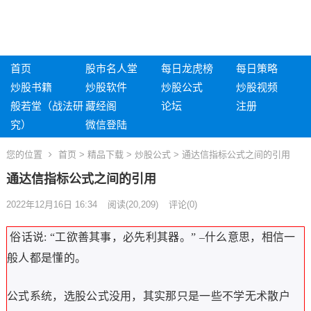
首页
股市名人堂
每日龙虎榜
每日策略
炒股书籍
炒股软件
炒股公式
炒股视频
般若堂（战法研
藏经阁
论坛
注册
究）
微信登陆
您的位置
首页
>
精品下载
>
炒股公式
> 通达信指标公式之间的引用
通达信指标公式之间的引用
2022年12月16日 16:34
阅读
(20,209)
评论(0)
俗话说:
“工欲善其事，必先利其器。”
–什么意思，相信一
般人都是懂的。
公式系统，选股公式没用，其实那只是一些不学无术散户