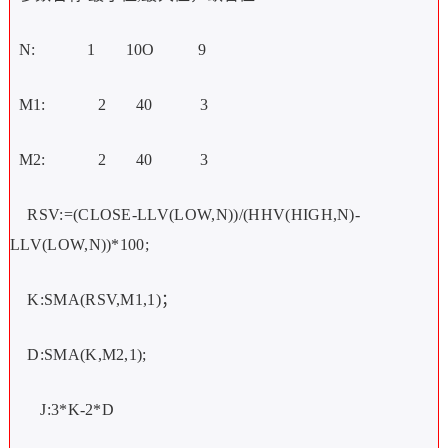
N:
1
10O
9
M1:
2
40
3
M2:
2
40
3
RSV:=(CLOSE-LLV(LOW,N))/(HHV(HIGH,N)-
LLV(LOW,N))*100;
K:SMA(RSV,M1,1)；
D:SMA(K,M2,1);
J:3*K-2*D