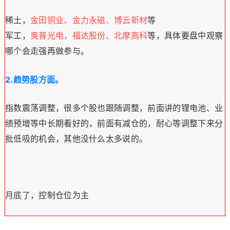
稀土，
金田铜业、金力永磁、博云新材
等
军工，
奥普光电，福达股份、北摩高科
等，具体要盘中观察
哪个会走强再做参与。
2.
趋势股方面。
指数震荡调整，很多个股也跟随调整，前面讲的锂电池、业
绩预增等中长期看好的，前面有减仓的，耐心等调整下来分
批低吸的机会，其他没什么太多说的。
月底了，控制仓位为主