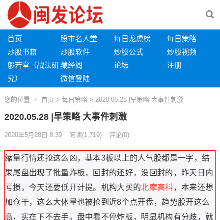
首页
股市名人堂
每日龙虎榜
每日策略
炒股书籍
炒股软件
炒股公式
炒股视频
般若堂（战法研
藏经阁
论坛
注册
究）
微信登陆
您的位置
首页
>
每日策略
> 2020.05.28 |早策略 大事件刺激
2020.05.28 |早策略 大事件刺激
2020年5月28日 8:39
阅读
(1,719)
评论(0)
缩量行情还抢这么凶，基本3板以上的人气股都是一字，
结
果尾盘出现了批量炸板，回封的还好，没回封的，昨天日内
亏损，今天还要低开计提。
机构大买的
北摩高科
，
本来还想
加仓干，
这么大体量也被抢到近8个点开盘，趋势股开这么
高，实在下不去手。
盘中看不停炸板，明显机构有分歧，就