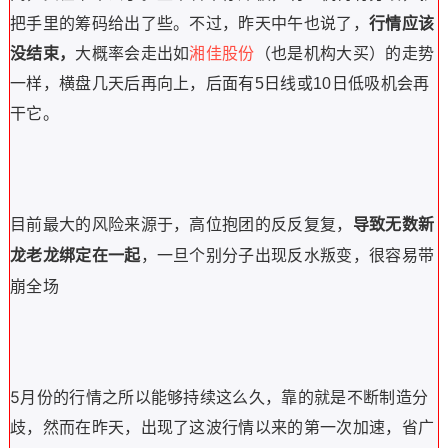
把手里的筹码给出了些。
不过，昨天中午也说了，
行情应该
没结束，
大概率会走出如
湘佳股份
（也是机构大买）的走势
一样，横盘几天后再向上，
后面有5日线或10日低吸机会再
干它。
目前最大的风险来源于，高位抱团的反反复复，
导致无数新
，一旦个别分子出现反水叛变，很容易带
龙老龙绑定在一起
崩全场
5月份的行情之所以能够持续这么久，靠的就是不断制造分
歧，然而在昨天，出现了这波行情以来的第一次加速，省广