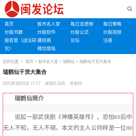
首页
股市名人堂
每日龙虎榜
每日策略
炒股书籍
炒股软件
炒股公式
炒股视频
般若堂（战法研
藏经阁
论坛
注册
究）
微信登陆
您的位置
首页
>
股市名人堂
>
瑞鹤仙
> 瑞鹤仙干货大集合
瑞鹤仙干货大集合
2021年3月25日 17:17
阅读
(5,318)
评论(0)
瑞鹤仙简介
说起一部武侠剧《神雕英雄传》，恐怕80后中
无人不知，无人不晓。本文的主人公同样是一位80