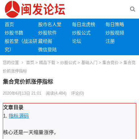
首页
股市名人堂
每日龙虎榜
每日策略
炒股书籍
炒股软件
炒股公式
炒股视频
般若堂（战法研
藏经阁
论坛
注册
究）
微信登陆
您的位置
首页
>
精品下载
>
炒股公式
>
基础入门
>
集合竞价
> 集合竞
价抓涨停指标
集合竞价抓涨停指标
2020年6月13日 21:01
阅读
(4,484)
评论(0)
文章目录
指标源码
核心还是一天缩量涨停，