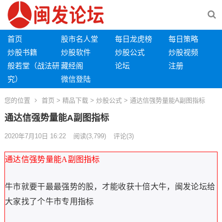
首页
股市名人堂
每日龙虎榜
每日策略
炒股书籍
炒股软件
炒股公式
炒股视频
般若堂（战法研
藏经阁
论坛
注册
究）
微信登陆
您的位置
首页
>
精品下载
>
炒股公式
> 通达信强势量能A副图指标
通达信强势量能A副图指标
2020年7月10日 16:22
阅读
(3,799)
评论(3)
通达信强势量能A副图指标
牛市就要干最最强势的股，才能收获十倍大牛，闽发论坛给
大家找了个牛市专用指标