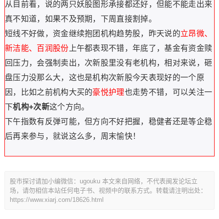
从目前看，说的两只妖股图形承接都还好，但能不能走出来
真不知道，如果不及预期，下周直接割掉。
短线不好做，资金继续抱团机构趋势股，昨天说的
立昂微、
新洁能、百润股份
上午都表现不错，年底了，基金有资金赎
回压力，会强制卖出，次新股里没有老机构，相对来说，砸
盘压力没那么大，这也是机构次新股今天表现好的一个原
因，比如之前机构大买的
豪悦护理
也走势不错，可以关注一
下
机构+次新
这个方向。
下午指数有反弹可能，但方向不好把握，稳健者还是等企稳
后再来参与，就说这么多，周末愉快！
股市探讨请加小编微信：ugouku 本文来自网络，不代表闽发论坛立
场，请勿相信本站任何电子书、视频中的联系方式。转载请注明出处：
https://www.xiarj.com/18626.html