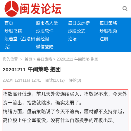
首页
股市名人堂
每日龙虎榜
每日策略
炒股书籍
炒股软件
炒股公式
炒股视频
般若堂（战法研
藏经阁
论坛
注册
究）
微信登陆
您的位置
首页
>
每日策略
> 20201211 午间策略 抱团
20201211 午间策略 抱团
2020年12月11日 12:41
阅读
(2,012)
评论(0)
指数高开低走，前几天外资连续买入，指数起不来，今天外
资一流出，指数就跳水，确实太弱了。
情绪方面，盘前策略说了今天不追高，题材都不支持穿越，
高位股上午全军覆没，没有什么自然换手的连板出现。