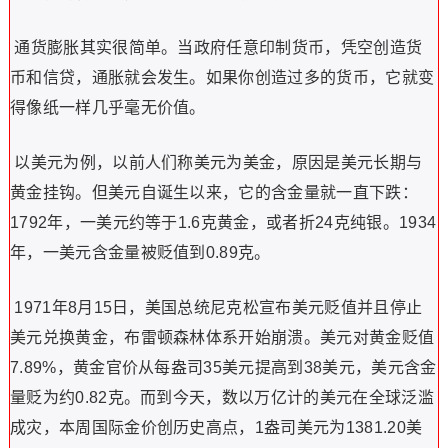
通货膨胀其实很简单。当政府任意印制货币，凭空创造货
币和信贷，通胀就会发生。如果你创造过多的货币，它就变
得像纸一样几乎毫无价值。
以美元为例，以前人们称美元为美金，原因是美元长期与
黄金挂钩。但美元自诞生以来，它的含金量就一直下跌：
1792年，一美元约等于1.6克黄金，或者折24克纯银。1934
年，一美元含金量被贬值到0.89克。
1971年8月15日，美国总统尼克松宣布美元贬值并且停止
美元兑换黄金，布雷顿森林体系开始崩溃。美元对黄金贬值
7.89%，黄金官价从每盎司35美元提高到38美元，美元含金
量贬为约0.82克。而到今天，数以万亿计的美元在全球泛滥
成灾，本周国际金价创历史高点，1盎司美元为1381.20美