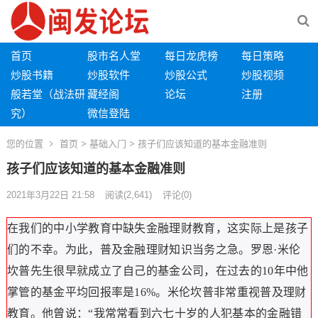
首页
股市名人堂
每日龙虎榜
每日策略
炒股书籍
炒股软件
炒股公式
炒股视频
般若堂（战法研
藏经阁
论坛
注册
究）
微信登陆
您的位置
首页
>
基础入门
> 孩子们应该知道的基本金融准则
孩子们应该知道的基本金融准则
2021年3月22日 21:58
阅读
(2,641)
评论(0)
在我们的中小学教育中缺失金融理财教育，这实际上是孩子
们的不幸。为此，普及金融理财知识当务之急。罗恩·米伦
坎普先生很早就成立了自己的基金公司，在过去的10年中他
掌管的基金平均回报率是16%。米伦坎普非常重视普及理财
教育。他曾说：“我常常看到六七十岁的人犯基本的金融错