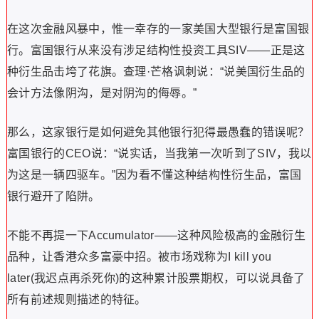
在这次金融风暴中，惟一幸存的一家美国大型银行是富国银
行。富国银行从来没有涉足结构性投资工具SIV——正是这
种衍生品击垮了花旗。查理·芒格讽刺说：“说美国衍生品的
会计方法像阴沟，是对阴沟的侮辱。”
那么，这家银行是如何避免其他银行犯得最愚蠢的错误呢？
富国银行的CEO说：“说实话，当我第一次听到了SIV，我以
为这是一辆四驱车。”因为看不懂这种结构性衍生品，富国
银行避开了陷阱。
不能不再提一下Accumulator——这种风险极高的金融衍生
品种，让香港众多富豪中招。被市场戏称为I kill you
later(我迟点再杀死你)的这种累计股票期权，可以说具备了
所有前述规则描述的特征。