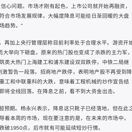
是信心问题。市场才刚有起色，上市公司就开始再融资，
符合市场发展规律。大幅度降息可能给日渐回暖的大盘
场趋势。”
，再加上央行管理层称目前利率处于合理水平。游资开
反而大举向下砸盘。原来的热门股也变成了杀跌的主力军
筑类大热门上海建工和浦东建设双双跌停，中铁二局继
刺激暂告一段落。招商地产跌停，表明地产股不再受到
重工和中联重科的大跌，意味着工程机械的炒作宣告结
即将全线回落。在降息之前，看不到大资金出击。
超预期。杨永兴表示，降息这只靴子已经落地，但在此
导着本周的市场，现在要注意的是，在未来的市场中，
跌破1950点，后市就有可能延续短炒行情。