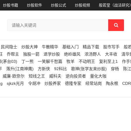
炒股书籍
炒股软件
炒股公式
炒股视频
般若堂（战法研究
民间隐士
炒股大神
牛散精华
基础入门
精品下载
股市写手
般
狂
乔帮主
独股一箭
退学炒股
绝岭雄风
浓汤野人
大丰收
清华
(茅台03)
丁一熊
一笑解千愁篇
牧羊
不动明王
复利至上1
作手
平
落升(江南神鹰)
方新侠
92科比
歌神(张学友来炒股)
穿杨
陈
威廉·欧奈尔
短线之王
威科夫
逆向投资者
量化大咖
ng
sjkzk光月
令胡冲
炒股养家
德隆专家
经常站岗
陶永根
CDR