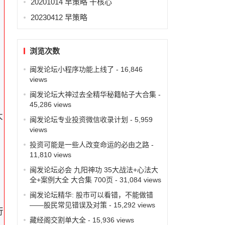
20201014 早策略 干核心
票
20230412 早策略
。
浏览次数
闽发论坛小程序功能上线了
- 16,846
views
闽发论坛大神过去全精华秘籍帖子大合集
-
45,286 views
太
闽发论坛专业投资微信收录计划
- 5,959
views
投资可能是一些人改变命运的必由之路
-
11,810 views
闽发论坛必会 九阳神功 35大战法+心法大
全+案例大全 大合集 700页
- 31,084 views
闽发论坛精华: 股市可以看错，不能做错
——股民常见错误及对策
- 15,292 views
行
藏经阁交割单大全
- 15,936 views