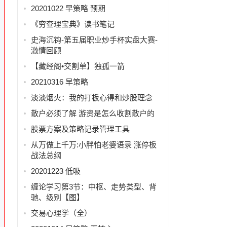
20201022 早策略 预期
《穷查理宝典》读书笔记
史海沉钩-第五届职业炒手杯实盘大赛-
激情回顾
【藏经阁•交割单】独孤一箭
20210316 早策略
淡淡烟火：我的打板心得和炒股理念
散户必须了解 游资是怎么收割散户的
股票方案及策略记录管理工具
从万做上千万:小胖怕老婆语录 涨停板
战法总纲
20201223 低吸
缠论学习第3节：中枢、走势类型、背
驰、级别【图】
交易心理学（全）