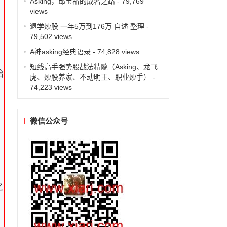
Asking，邱宝裕的成名之路
- 79,769
views
退学炒股 一年5万到176万 自述 整理
-
79,502 views
A神asking经典语录
- 74,828 views
短线高手强势股战法精髓（Asking、龙飞
始
虎、炒股养家、不动明王、职业炒手）
-
74,223 views
，
微信公众号
降
之