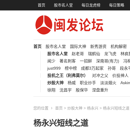
首页
股市名人堂
每日龙虎榜
每日策略
首页
股市名人堂
国际大神
新秀游资
机构解密
股市名人堂
赵老哥
瑞鹤仙
龙飞虎
林疯
闻少
著名刺客
一招鲜
深南哥(有力)
冯柳
just999
榜中榜
成都3万起家
孙哥
段永
投机之王（利弗莫尔）
对冲之父
价投神人
炒股大神
杨威
职业炒手
淡淡烟火
Aski
徐翔
沈昌宇
殷保华
涅盘重升
您的位置
首页
>
炒股大神
>
杨永兴
> 杨永兴短线之道
杨永兴短线之道