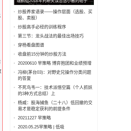
瑞鹤仙2016年判断失误忽悠小散的帖子
炒股养家语录——操作层面（选股、买
也
股、卖股）
炒股高手必经的训练程序
第三节：龙头战法的最佳出场技巧
穿杨看盘图谱
，
收盘前15分钟的炒股方法
后
20200610 早策略 博弈抱团和业绩预增
散
冯柳(茅台03)：对野史兄操作分类问题
的答复
不死鸟韦一：技术派悟空篇（个人抓妖
的3种方式总结）上
杨威：股海捕鱼（二十八）低回撤的交
易才是稳定获利的前提条件
20211227 早策略
2020.05.25早策略 | 低吸