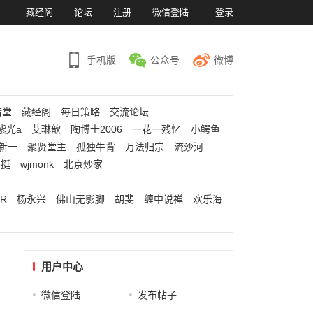
）
藏经阁
论坛
注册
微信登陆
登录
手机版
公众号
微博
若堂
藏经阁
每日策略
交流论坛
紫光a
艾琳歆
陶博士2006
一花一残忆
小鳄鱼
新一
聚贤堂主
孤独牛背
万法归宗
流沙河
江挺
wjmonk
北京炒家
R
杨永兴
佛山无影脚
胡斐
缠中说禅
欢乐海
用户中心
微信登陆
发布帖子