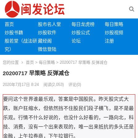
首页
股市名人堂
每日龙虎榜
每日策略
炒股书籍
炒股软件
炒股公式
炒股视频
般若堂（战法研
藏经阁
论坛
注册
究）
微信登陆
您的位置
首页
>
每日策略
> 20200717 早策略 反弹减仓
20200717 早策略 反弹减仓
2020年7月17日 8:24
阅读
(2,053)
评论(0)
要问这个世界谁最乐观，答案是中国股民。昨天股灾式大
跌，账户狂缩水，但依然挡不住股民们段子横飞，是不是最
乐观。行情不什么好说的，也没什么好看的，一路向北，科
技、消费，没有一个出来表现的，唯一出来抵抗的多头还是
金融，上午拉券商，下午拉银行。