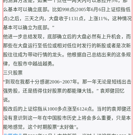
的测算方法是，如果一个点在一两天内可以急拉升5%，那
么基本可以确立底部。比如998点(2005年6月6日上证综指低
点)之后，三天之内，大盘收于1131点，上涨11%，这种情况
基本可以确立为底部。”
他进一步总结发现，底部确立后的大盘必然有上升机会，而
那些在大盘运行至低位或相对低位时发行的新股或者是次新
股往往成为带动行情的龙头。他根据自己总结出来的这条规
律，在股市中越战越勇。
三只股票
“到现在我都十分感谢2006~2007年。那一年无论是短线出击
强势股，还是捂得住好股票的都能赚大钱。” 袁郑健回忆
说。
股改后的上证综指从1000多点涨至6124点。当时的袁郑健还
没有意识到这一年在中国股市历史上将会多么重要，只是本
能地感觉，这个时期股票“太好做”。