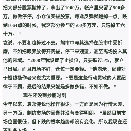
把大部分股票抛掉了，拿出了
1000
万，帐户里只留了
500
多
万，做做停停，小仓位买些股票，每逢反弹就跑掉一点。跌
倒
1664
点的时候，我这部分参与的
500
多万元，只输掉五六
十万。
”
袁说，不要和趋势过不去。熊市中与其选择在股市中受折
磨，不如把眼界放得开阔些，停下来观望，甚至离场投入其
他的领域。
“2008
年我设置了止损位，只要跌过
5%
，就立
马出局。而且市场不好，仓位一定要轻。
”
他表示，纪律对
于短线操作者来说尤为重要。
“
要是这些行动灵敏的人置纪
律于不顾，最后的结果只能是多做多错，不如不做。
”
现在还没到抄底时刻
今年以来，袁郑健说他操作很少。一方面是因为行情太差，
另一方面，制约市场的因素并没有变得明朗。
“
虽然目前市
场位置很低，但下跌的根本趋势却没有变化，所以我现在还
不准备入场。
”