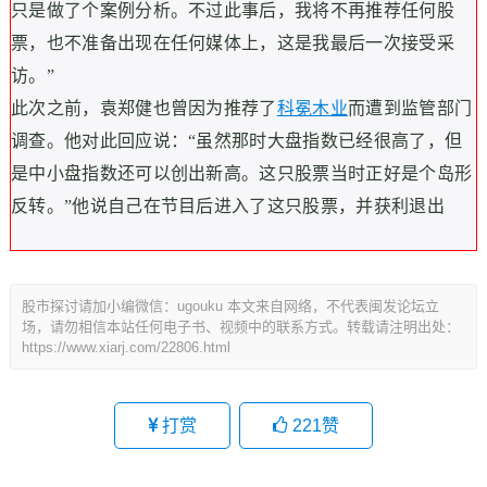
只是做了个案例分析。不过此事后，我将不再推荐任何股
票，也不准备出现在任何媒体上，这是我最后一次接受采
访。”
此次之前，袁郑健也曾因为推荐了
科冕木业
而遭到监管部门
调查。他对此回应说：“虽然那时大盘指数已经很高了，但
是中小盘指数还可以创出新高。这只股票当时正好是个岛形
反转。”他说自己在节目后进入了这只股票，并获利退出
股市探讨请加小编微信：ugouku 本文来自网络，不代表闽发论坛立
场，请勿相信本站任何电子书、视频中的联系方式。转载请注明出处：
https://www.xiarj.com/22806.html
打赏
221
赞