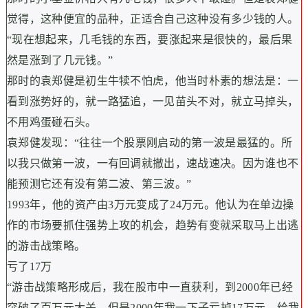
觉得，这种便宜的品种，正适合自己这种没有多少钱的人。
“现在想起来，几毛钱的东西，要涨起来是很快的，最后果
然是涨到了几元钱。”
那时的袁郑健是初生牛犊不怕虎，他当时朴素的想法是：一
看到涨势好的，就一路猛追，一见苗头不对，就立马掉头，
不用鸡蛋碰石头。
袁郑健发现：“往往一个股票刚启动的第一波是最猛的。所
以我只做第一波，一有回调就撤出，速战速决。因为谁也不
能预测它还有没有第二波、第三波。”
1993年，他的资产由3万元变成了24万元。他认为在单边操
作的市场要抓住强势上攻的机会，趋势有变就采取马上出逃
的游击战策略。
亏了17万
“游击战策略形成后，我在股市中一直获利，到2000年已经
突破了百万元大关。但是2000年我一下子亏掉17万元，给我