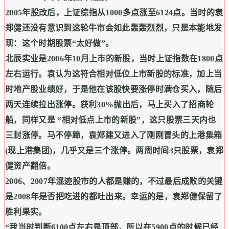
2005
年股改后，上证综指从
1000
多点涨至
6124
点。当时的袁
郑健还没有意识到这轮牛市会如此轰轰烈烈，只是本能地发
现：这个时期股票
“
太好做
”
。
北辰实业是
2006
年
10
月上市的新股，当时上证指数在
1800
点
左右运行。袁认为这符合相对低位上市新股的标准，加上当
时地产股业绩好，于是他在该股快要涨停时满仓买入，随后
两天连续拉出涨停。获利
30%
抛出后，马上买入了招商轮
船，同样又是
“
相对低点上市的新股
”
，这只股票三天内也
三封涨停。马不停蹄，袁郑建又进入了刚刚冒头的上港集箱
(
现上港集团
)
，几乎又是三个涨停。两周时间
3
只股票，袁郑
健资产翻倍。
2006
、
2007
年混迹股市的人都是赚的，不过最后成败的关键
是
2008
年是否把吃进的都吐出来。幸运的是，袁郑健保留了
胜利果实。
“
我当时判断
6100
点左右是顶部，所以在
5900
点的时候已经