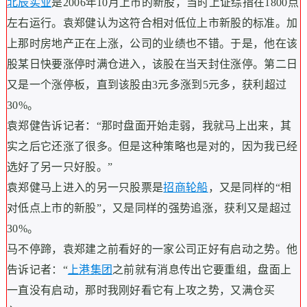
北辰实业
是2006年10月上市的新股，当时上证综指在1800点
左右运行。袁郑健认为这符合相对低位上市新股的标准。加
上那时房地产正在上涨，公司的业绩也不错。于是，他在该
股某日快要涨停时满仓进入，该股在当天封住涨停。第二日
又是一个涨停板，直到该股由3元多涨到5元多，获利超过
30%。
袁郑健告诉记者：“那时盘面开始走弱，我就马上出来，其
实之后它还涨了很多。但是这种策略也是对的，因为我已经
选好了另一只好股。”
袁郑健马上进入的另一只股票是
招商轮船
，又是同样的“相
对低点上市的新股”，又是同样的强势追涨，获利又是超过
30%。
马不停蹄，袁郑建之前看好的一家公司正好有启动之势。他
告诉记者：“
上港集团
之前就有消息传出它要重组，盘面上
一直没有启动，那时我刚好看它有上攻之势，又满仓买