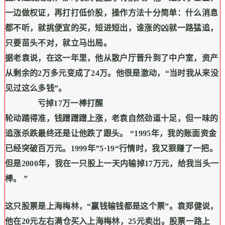
一边做权证，再打打低价股，操作方法十分简单：什么消息
都不听，就挑便宜的买，短进短出，谁涨的凶就一路猛追，
只要苗头不对，就立马出局。
据老袁说，在这一年里，他从散户厅晋升到了中户室，资产
从剩余的
2
万多元变成了
24
万。他很是激动，
“
当时我从来没
见过这么多钱
”
。
亏掉
17
万一棒打醒
轮动踏得准，钱蹭蹭蹭上涨，老袁自然劲道十足，但一味的
追涨杀跌最终还是让他跌了跟头。
“1995
年，我的账面资金
已经突破百万元。
1999
年
”5·19“
行情时，我又狠赚了一把。
但是
2000
年，我在一只股上一天内输掉
17
万元，给我当头一
棒。
”
这只股票是上海梅林，
“
赢钱输钱都是这个票
”
。袁郑健说，
他在
20
元左右满仓买入上海梅林，
25
元卖出。股票一路上