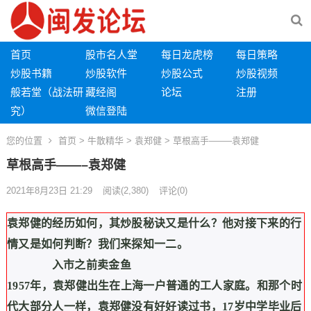
首页
股市名人堂
每日龙虎榜
每日策略
炒股书籍
炒股软件
炒股公式
炒股视频
般若堂（战法研
藏经阁
论坛
注册
究）
微信登陆
您的位置
首页
>
牛散精华
>
袁郑健
> 草根高手——–袁郑健
草根高手——–袁郑健
2021年8月23日 21:29
阅读
(2,380)
评论(0)
袁郑健的经历如何，其炒股秘诀又是什么？他对接下来的行
情又是如何判断？我们来探知一二。
入市之前卖金鱼
1957
年，袁郑健出生在上海一户普通的工人家庭。和那个时
代大部分人一样，袁郑健没有好好读过书，
17
岁中学毕业后