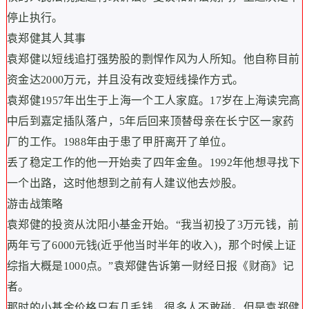
停止执行。
袁郑健其人其事
袁郑健以短线追打强势股的剽悍作风为人所知。他自称目前
资金达2000万元，并且没有改变短线操作方式。
袁郑健1957年出生于上海一个工人家庭。17岁在上海读完高
中后到嘉定插队落户，5年后回来顶替母亲在长宁区一家药
厂的工作。1988年由于患了甲肝离开了单位。
丢了稳定工作的他一开始卖了四年金鱼。1992年他想寻找下
一个出路，这时他想到之前有人建议他去炒股。
游击战策略
袁郑健的投资从沈阳小基金开始。“我当初投了3万元钱，前
两年亏了6000元钱(近乎他当时半年的收入)，那个时候上证
综指大概是1000点。”袁郑健告诉第一财经日报《财商》记
者。
那时的小基金价格只有几毛钱，很多人不敢碰。但是袁郑健