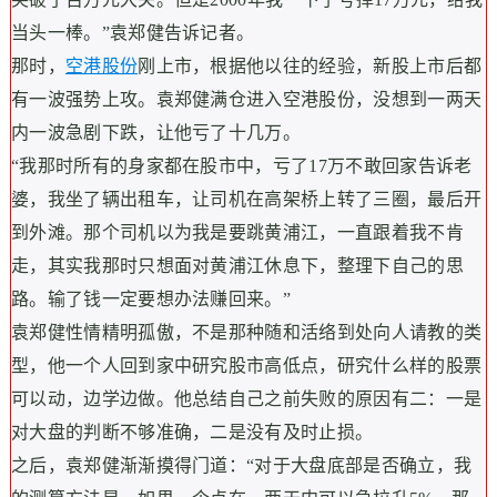
当头一棒。”袁郑健告诉记者。
那时，
空港股份
刚上市，根据他以往的经验，新股上市后都
有一波强势上攻。袁郑健满仓进入空港股份，没想到一两天
内一波急剧下跌，让他亏了十几万。
“我那时所有的身家都在股市中，亏了17万不敢回家告诉老
婆，我坐了辆出租车，让司机在高架桥上转了三圈，最后开
到外滩。那个司机以为我是要跳黄浦江，一直跟着我不肯
走，其实我那时只想面对黄浦江休息下，整理下自己的思
路。输了钱一定要想办法赚回来。”
袁郑健性情精明孤傲，不是那种随和活络到处向人请教的类
型，他一个人回到家中研究股市高低点，研究什么样的股票
可以动，边学边做。他总结自己之前失败的原因有二：一是
对大盘的判断不够准确，二是没有及时止损。
之后，袁郑健渐渐摸得门道：“对于大盘底部是否确立，我