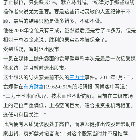
了止损位，只要跌过5%，就立马出局。”纪律对于那些短线
操作者来说尤为重要。要是这些行动灵敏的人置纪律于不
顾，最后的结果只能是做多错多，不如不做。
他在2008年仓位只有三成，虽然最后还是亏了20多万，但是
相对于总资金来说，胜利的果实基本被保全了。
受到质疑，暂时退出股市
一贯在媒体上抛头露面的袁郑健声称本次是最后一次接受媒
体采访，并且暂时退出股市。
这个想法的导火索是前不久的
三力士
事件。2011年1月7日，
袁郑健在
东方财富
[19.62-0.91%股吧研报]网博客中写道：
“三力士基本面优异、技术面也不断向好。目前在二级市场
上的定位严重偏低，上扬空间巨大，适合投资投机两相宜。
逢低可积极关注！”
此后便有人质疑该股处于高位，而袁郑健推出该股是帮助庄
家出货。袁郑健对记者说：“对这个股票当时并不是推荐，