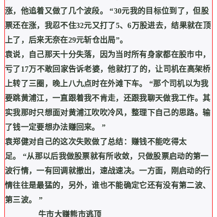
涨，他追着又做了几个波段。
“30
元我的目标位到了，但股
票还在涨，我忍不住
32
元又打了
5
、
6
万股进去，结果就在顶
上了，后来无奈在
29
元斩仓出局
”
。
袁说，自己那天十分失落，因为当时所有身家都在股市中，
亏了
17
万不敢回家告诉老婆，他就打了的，让司机在高架桥
上转了三圈，晚上八九点时在外滩下车。
“
那个司机以为我
要跳黄浦江，一直跟着我不肯走，还跟我聊天做我工作。其
实我那时只想面对黄浦江吹吹冷风，整理下自己的思路。输
了钱一定要想办法赚回来。
”
袁郑健对自己的这次失败做了总结：赚钱不能吃得太
足。
“
从那以后我做股票就有所收敛，只做股票启动的第一
波行情，一有回调就撤出，速战速决。一方面，刚启动的行
情往往是最猛的，另外，谁也不能确定它还有没有第二波、
第三波。
”
牛市大赚熊市逃顶