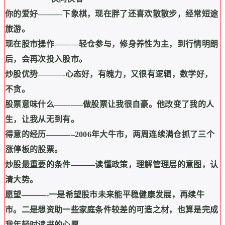
你的爱好
———
下象棋，现在胖了还喜欢散散步，经常短途
旅游。
现在股市操作
———
轻仓参与，修身养性为主，到行情明朗
后，会再次投入股市。
炒股优势
———-
心态好，有魄力，又很有逻辑，数学好，
不贪。
股票意味什么
———–
做股票让我很自豪。他改变了我的人
生，让我从无到有。
得意的经历
———–2006
年大牛市，两周连续满仓抓了三个
涨停板的股票。
炒股最重要的条件
———
读懂政策，理解管理层的意图，认
清大势。
愿望
———-
一是希望股市未来能平稳健康发展，再续牛
市。二是想资助一些家庭条件较差的可造之材，也算是完成
我年轻时读书的心愿。