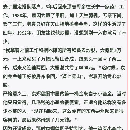
去了嘉定插队落户，
5
年后回来顶替母亲在长宁一家药厂工
作。
1988
年，袁因为患了甲肝，加上天生弱视，无奈下岗。
丢了工作，老袁只好在天山摆地摊卖金鱼，这样的生活过了
四年。
1992
年，朋友建议他炒股，没想到刚一入市就亏了不
少。
“
我拿着之前工作和摆地摊的所有积蓄去炒股，大概是
3
万
元，一上来就买了万把股鞍山合成，结果头一回亏了两三
千，后来又连输两回，大概总共亏了
6000
元。
”
这时候，袁
的金鱼铺正好被房东收回，
“
逼上梁山
”
，老袁开始专心炒
股。
严格意义上，袁郑健股市里的第一桶金来自于小基金。当时
他只是觉得，几毛钱的小基金很便宜，正适合他这样没有多
少本钱的人，
“
现在想起来，这么便宜的东西要涨起来是很
容易的，最后果然涨到了几元钱。
”
因为还没成家，那时袁郑健胆子特别大。他一边买小基金，