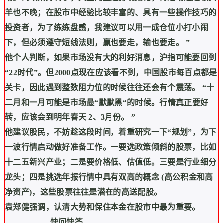
羊也不晚；在股市中经验比较丰富的、具有一些操作技巧的
投资者，为了练练盘感，我建议可以用一成仓位小打小闹
下，但必须遵守短线法则，赢也要走，输也要走。
”
他个人判断，如果市场没有大的利好消息，沪指可能要回到
“22
时代
”
。但
2000
点现在应该看不到，中国股市每百点都是
关卡，因此遇到整数阻力位的时候往往还会有个震荡。
“
十
二月和一月可能是市场最
“
默默黑
“
的时候。行情真正要好
转，应该会到明年春天
2
、
3
月份。
”
他建议股民，不妨趁这段时间，着重研究一下
“
规划
”
，为下
一波行情启动做好准备工作。一要选政策倾斜的股票，比如
十二五新兴产业；二是要价格低、估值低。三要是行业细分
龙头；四是挑选年报行情中具有双高的概念
(
高公积金和高
净资产
)
，这些股票往往是潜在的高送配股。
袁郑健强调，认清大势和保住本金在股市中最为重要。
快问快答