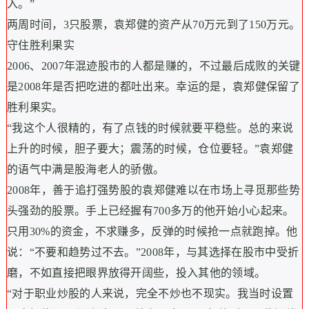
入。”
两周时间，3只股票，袁郑健的资产从70万元到了150万元。
守住胜利果实
2006、2007年混迹股市的人都是赚的，不过最后成败的关键
是2008年是否把吃进的都吐出来。幸运的是，袁郑健保留了
胜利果实。
“我这个人很精的，有了点钱的时候就要平稳些。总的来说
上升的时候，胆子要大；震荡的时候，仓位要轻。”袁郑健
的语气中满是股海老人的骄傲。
2008年，善于追打强势股的袁郑健难以在市场上寻觅那些势
头强劲的股票。手上已经握有700多万的他开始小心起来。
只用30%的资金，不求赚多，反弹的时候抢一点就跑掉。他
说：“不要和趋势过不去。”2008年，与其选择在股市中受折
磨，不如直接把眼界放得开阔些，投入其他的领域。
“对于职业炒股的人来说，完全不炒也不现实。我当时设置