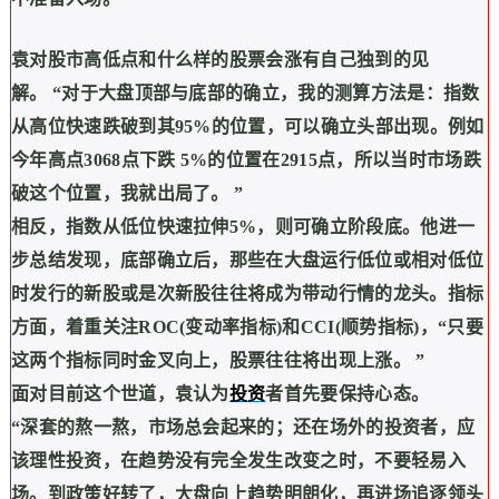
袁对股市高低点和什么样的股票会涨有自己独到的见
解。
“
对于大盘顶部与底部的确立，我的测算方法是：指数
从高位快速跌破到其
95%
的位置，可以确立头部出现。例如
今年高点
3068
点下跌
5%
的位置在
2915
点，所以当时市场跌
破这个位置，我就出局了。
”
相反，指数从低位快速拉伸
5%
，则可确立阶段底。他进一
步总结发现，底部确立后，那些在大盘运行低位或相对低位
时发行的新股或是次新股往往将成为带动行情的龙头。指标
方面，着重关注
ROC(
变动率指标
)
和
CCI(
顺势指标
)
，
“
只要
这两个指标同时金叉向上，股票往往将出现上涨。
”
面对目前这个世道，袁认为
投资
者首先要保持心态。
“
深套的熬一熬，市场总会起来的；还在场外的投资者，应
该理性投资，在趋势没有完全发生改变之时，不要轻易入
场。到政策好转了，大盘向上趋势明朗化，再进场追逐领头