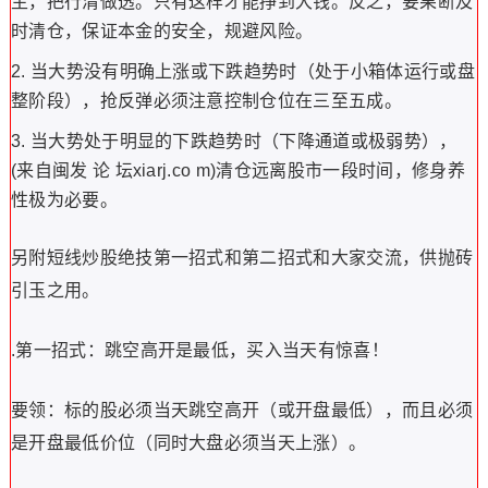
主，把行清做透。只有这样才能挣到大钱。反之，要果断及
时清仓，保证本金的安全，规避风险。
当大势没有明确上涨或下跌趋势时（处于小箱体运行或盘
整阶段），抢反弹必须注意控制仓位在三至五成。
当大势处于明显的下跌趋势时（下降通道或极弱势），
(来自闽发 论 坛xiarj.co m)清仓远离股市一段时间，修身养
性极为必要。
另附短线炒股绝技第一招式和第二招式和大家交流，供抛砖
引玉之用。
.第一招式：跳空高开是最低，买入当天有惊喜！
要领：标的股必须当天跳空高开（或开盘最低），而且必须
是开盘最低价位（同时大盘必须当天上涨）。