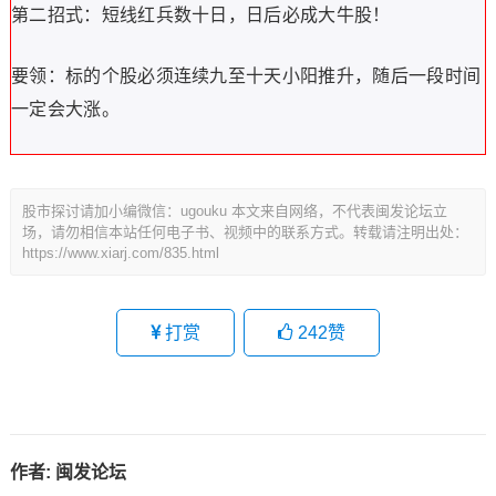
第二招式：短线红兵数十日，日后必成大牛股！
要领：标的个股必须连续九至十天小阳推升，随后一段时间
一定会大涨。
股市探讨请加小编微信：ugouku 本文来自网络，不代表闽发论坛立
场，请勿相信本站任何电子书、视频中的联系方式。转载请注明出处：
https://www.xiarj.com/835.html
打赏
242
赞
作者:
闽发论坛