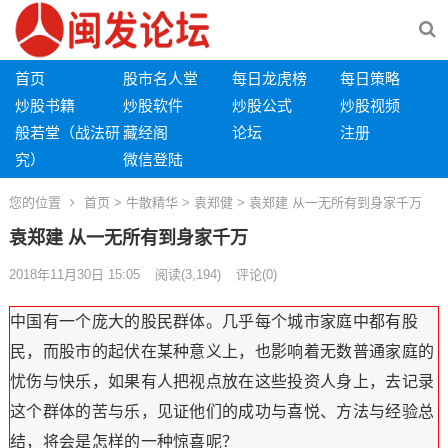
首页
股市名人堂
每日龙虎榜
每日策略
炒股书籍
炒股软件
炒股公式
炒股视频
般若堂（战法研
藏经阁
论坛
注册
究）
微信登陆
您的位置
首页
>
牛散精华
>
袁郑健
> 袁郑建 从一无所有到身家千万
袁郑建 从一无所有到身家千万
2018年11月30日 15:05
阅读
(3,194)
评论(0)
中国有一个庞大的股民群体。几乎每个城市家庭中都有股
民，而股市的起伏在某种意义上，也影响着无数普通家庭的
忧伤与快乐，如果有人把视点放在这些投资人身上，去记录
这个群体的苦与乐，见证他们的成功与喜悦、方法与经验总
结，将会是怎样的一种惊喜呢？