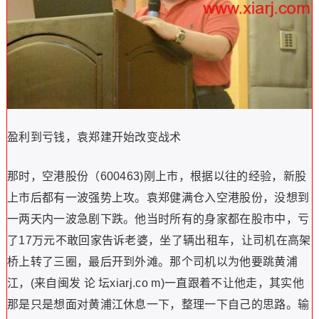
盈利到亏钱，袁郑建开始改变战术
那时，空港股份（600463)刚上市，根据以往的经验，新股
上市后都有一波强势上攻。袁郑健满仓入空港股份，没想到
一两天内一波急剧下跌。他当时所有的身家都在股市中，亏
了17万元不敢回家告诉老婆，坐了辆出租车，让司机在高架
桥上转了三圈，最后开到外滩。那个司机以为他要跳黄浦
江，(来自闽发 论 坛xiarj.co m)一直跟着不让他走，其实他
那是只是想面对黄浦江休息一下，整理一下自己的思路。输