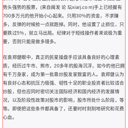
势头强势的股票，(来自闽发 论 坛xiarj.co m)手上已经握有
700多万元的他开始小心起来。只用30％的资金，不求赚
多，反弹的时候抢一点就跑掉。同时，他设置了止损位，只
要跌过5％，就立马出局。纪律对于短线操作者来说极为重
要，否则只能是做多错多。
在袁郑健眼中，真正的民星操盘手应该具备良好的心理素
质，经历过牛市、熊市，20多年的股海沉浮，如今的他已拥
有千万身家，成为第一批靠炒股发家致富的人。袁郑健认为
有良好心态和抗压力极强、韧性十足的职业投资者比较适合
炒股，但也应同时密切关注国际经济和国内经济的发展情
况，以及阶段性政策对股市的影响，股市所处什么阶段，等
等。即使把这些条件都具备了，还要时时刻刻地研究和花费
心血。