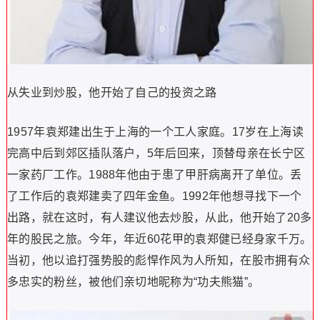
从失业到炒股，他开始了自己的投资之路
1957年袁郑建出生于上海的一个工人家庭。17岁在上海读
完高中后到郊区插队落户，5年后回来，顶替母亲在长宁区
一家药厂工作。1988年他由于患了甲肝病离开了单位。丢
了工作后的袁郑建卖了四年金鱼。1992年他想寻找下一个
出路，就在这时，有人建议他去炒股，从此，他开始了20多
年的股民之旅。今年，年近60花甲的袁郑健已经身家千万。
当初，他以追打强势股的彪悍作风为人所知，在股市拥有众
多忠实的粉丝，被他们亲切地昵称为“功夫熊猫”。