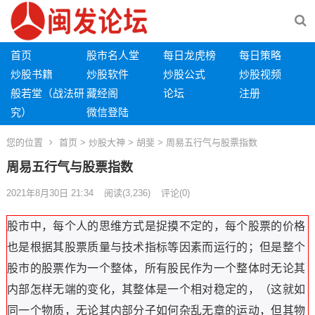
首页
股市名人堂
每日龙虎榜
每日策略
炒股书籍
炒股软件
炒股公式
炒股视频
般若堂（战法研
藏经阁
论坛
注册
究）
微信登陆
您的位置
首页
>
炒股大神
>
胡斐
> 周易五行气与股票指数
周易五行气与股票指数
2021年8月30日 21:34
阅读
(3,236)
评论(0)
股市中，每个人的思维方式是捉摸不定的，每个股票的价格
也是根据其股票质量与技术指标等因素而运行的；但是整个
股市的股票作为一个整体，所有股民作为一个整体时无论其
内部怎样无端的变化，其整体是一个相对稳定的，（这就如
同一个物质，无论其内部分子如何杂乱无章的运动，但其物