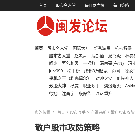
首页
股市名人堂
每日龙虎榜
每日策略
首页
股市名人堂
国际大神
新秀游资
机构解密
股市名人堂
赵老哥
瑞鹤仙
龙飞虎
林疯
闻少
著名刺客
一招鲜
深南哥(有力)
冯柳
just999
榜中榜
成都3万起家
孙哥
段永
投机之王（利弗莫尔）
对冲之父
价投神人
炒股大神
杨威
职业炒手
淡淡烟火
Aski
徐翔
沈昌宇
殷保华
涅盘重升
您的位置
首页
>
股市写手
>
守望高新
> 散户股市攻
散户股市攻防策略