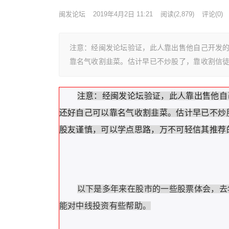
闽发论坛
2019年4月2日 11:21
阅读
(2,879)
评论(0)
注意：经闽发论坛验证，此人靠出售他自己开发
靠名气收割韭菜。估计早已不炒股了，靠收割信
注意：经闽发论坛验证，此人靠出售他自
还好自己可以靠名气收割韭菜。估计早已不炒
股友谨慎，可以学点思路，万不可轻信其推荐
以下是多年来在股市的一些股票体会，去
能对中线投资有些帮助。