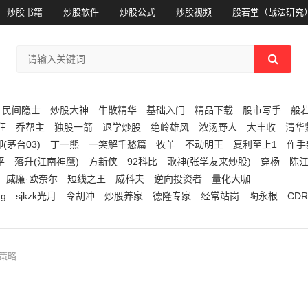
炒股书籍
炒股软件
炒股公式
炒股视频
般若堂（战法研究
民间隐士
炒股大神
牛散精华
基础入门
精品下载
股市写手
般
狂
乔帮主
独股一箭
退学炒股
绝岭雄风
浓汤野人
大丰收
清华
(茅台03)
丁一熊
一笑解千愁篇
牧羊
不动明王
复利至上1
作手
平
落升(江南神鹰)
方新侠
92科比
歌神(张学友来炒股)
穿杨
陈
威廉·欧奈尔
短线之王
威科夫
逆向投资者
量化大咖
ng
sjkzk光月
令胡冲
炒股养家
德隆专家
经常站岗
陶永根
CDR
防策略