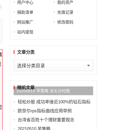
用户中心
我的资产
捐助清单
充值记录
网站推广
修改密码
站内提现
文章分类
做
文
位
章
分
类
随机文章
20200813 早策略 龙头分时图
轻松炒股 成功率接近100%的钻石指标
可
欧奈尔rps指标曲线应用举例
台湾省百姓十个理财重要观念
20210510 早策略