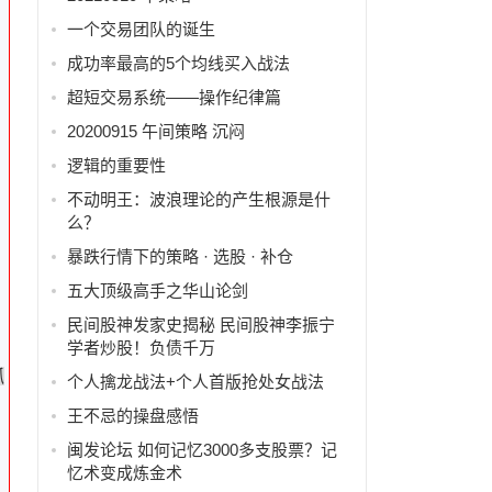
一个交易团队的诞生
成功率最高的5个均线买入战法
超短交易系统——操作纪律篇
20200915 午间策略 沉闷
逻辑的重要性
不动明王：波浪理论的产生根源是什
么？
暴跌行情下的策略 · 选股 · 补仓
五大顶级高手之华山论剑
民间股神发家史揭秘 民间股神李振宁
学者炒股！负债千万
抓
个人擒龙战法+个人首版抢处女战法
王不忌的操盘感悟
闽发论坛 如何记忆3000多支股票？记
忆术变成炼金术