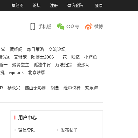
）
藏经阁
论坛
注册
微信登陆
登录
手机版
公众号
微博
若堂
藏经阁
每日策略
交流论坛
紫光a
艾琳歆
陶博士2006
一花一残忆
小鳄鱼
新一
聚贤堂主
孤独牛背
万法归宗
流沙河
江挺
wjmonk
北京炒家
R
杨永兴
佛山无影脚
胡斐
缠中说禅
欢乐海
用户中心
微信登陆
发布帖子