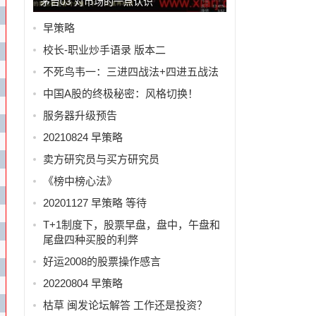
茅台03 对市场的一点认识
早策略
校长-职业炒手语录 版本二
不死鸟韦一：三进四战法+四进五战法
中国A股的终极秘密：风格切换！
服务器升级预告
20210824 早策略
卖方研究员与买方研究员
《榜中榜心法》
20201127 早策略 等待
T+1制度下，股票早盘，盘中，午盘和
尾盘四种买股的利弊
好运2008的股票操作感言
20220804 早策略
枯草 闽发论坛解答 工作还是投资？