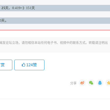
》
25
天、0.419=》
151
天
50天。
代表闽发论坛立场，请勿相信本站任何电子书、视频中的联系方式。转载请注明出
打赏
124
赞