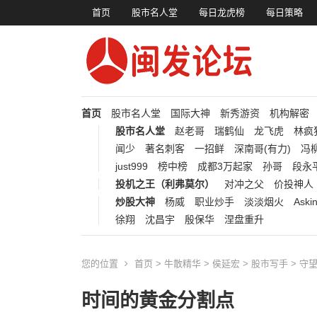
首页
股市名人堂
每日龙虎榜
每日策略
首页
股市名人堂
国际大神
新秀游资
机构解密
股市名人堂
赵老哥
瑞鹤仙
龙飞虎
林疯
闻少
著名刺客
一招鲜
深南哥(有力)
冯柳
just999
榜中榜
成都3万起家
孙哥
段永
投机之王（利弗莫尔）
对冲之父
价投神人
炒股大神
杨威
职业炒手
淡淡烟火
Aski
徐翔
沈昌宇
殷保华
涅盘重升
您的位置
首页
>
牛散精华
>
侯延宏
>
股市写手
>
守
时间的黄金分割点