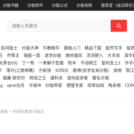
炒股书籍
炒股软件
炒股公式
炒股视频
般若堂（战法研究
民间隐士
炒股大神
牛散精华
基础入门
精品下载
股市写手
般
狂
乔帮主
独股一箭
退学炒股
绝岭雄风
浓汤野人
大丰收
清华
(茅台03)
丁一熊
一笑解千愁篇
牧羊
不动明王
复利至上1
作手
平
落升(江南神鹰)
方新侠
92科比
歌神(张学友来炒股)
穿杨
陈
威廉·欧奈尔
短线之王
威科夫
逆向投资者
量化大咖
ng
sjkzk光月
令胡冲
炒股养家
德隆专家
经常站岗
陶永根
CDR
望高新
> 时间的黄金分割点