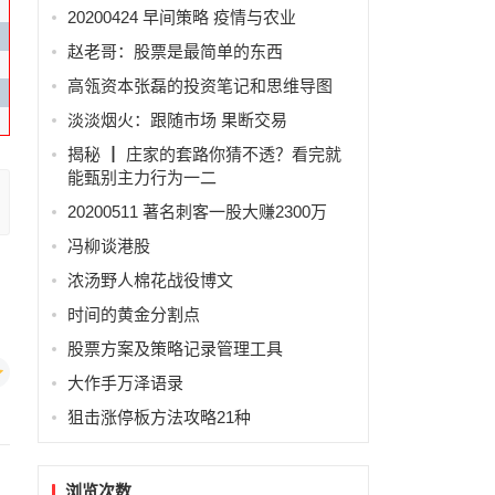
20200424 早间策略 疫情与农业
赵老哥：股票是最简单的东西
高瓴资本张磊的投资笔记和思维导图
淡淡烟火：跟随市场 果断交易
揭秘 ┃ 庄家的套路你猜不透？看完就
能甄别主力行为一二
20200511 著名刺客一股大赚2300万
冯柳谈港股
浓汤野人棉花战役博文
时间的黄金分割点
股票方案及策略记录管理工具
大作手万泽语录
狙击涨停板方法攻略21种
浏览次数