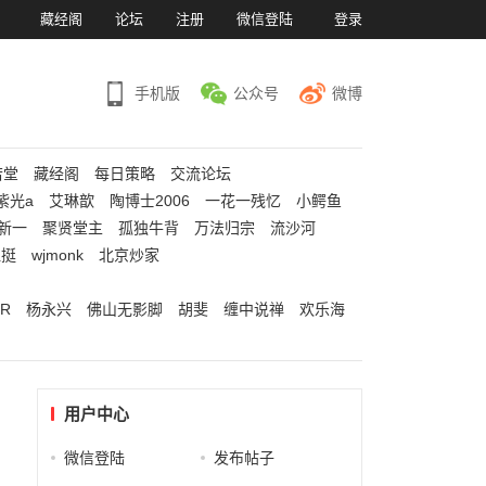
）
藏经阁
论坛
注册
微信登陆
登录
手机版
公众号
微博
若堂
藏经阁
每日策略
交流论坛
紫光a
艾琳歆
陶博士2006
一花一残忆
小鳄鱼
新一
聚贤堂主
孤独牛背
万法归宗
流沙河
江挺
wjmonk
北京炒家
R
杨永兴
佛山无影脚
胡斐
缠中说禅
欢乐海
用户中心
微信登陆
发布帖子