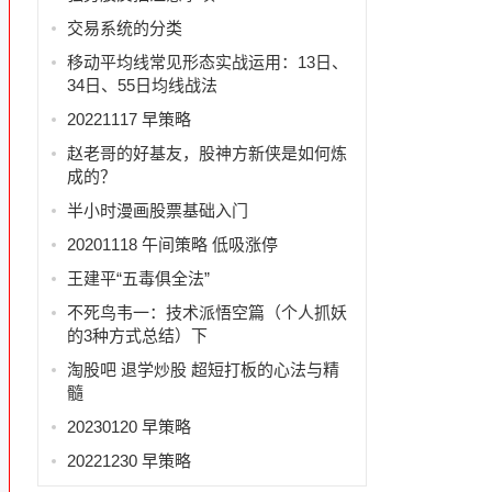
交易系统的分类
移动平均线常见形态实战运用：13日、
34日、55日均线战法
20221117 早策略
赵老哥的好基友，股神方新侠是如何炼
成的？
半小时漫画股票基础入门
20201118 午间策略 低吸涨停
王建平“五毒俱全法”
不死鸟韦一：技术派悟空篇（个人抓妖
的3种方式总结）下
淘股吧 退学炒股 超短打板的心法与精
髓
20230120 早策略
20221230 早策略