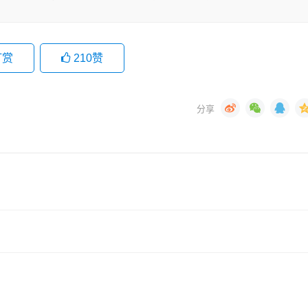
打赏
210
赞