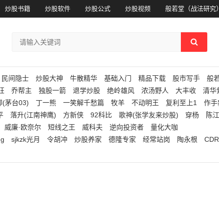
炒股书籍
炒股软件
炒股公式
炒股视频
般若堂（战法研究
民间隐士
炒股大神
牛散精华
基础入门
精品下载
股市写手
般
狂
乔帮主
独股一箭
退学炒股
绝岭雄风
浓汤野人
大丰收
清华
(茅台03)
丁一熊
一笑解千愁篇
牧羊
不动明王
复利至上1
作手
平
落升(江南神鹰)
方新侠
92科比
歌神(张学友来炒股)
穿杨
陈
威廉·欧奈尔
短线之王
威科夫
逆向投资者
量化大咖
ng
sjkzk光月
令胡冲
炒股养家
德隆专家
经常站岗
陶永根
CDR