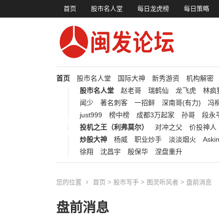
首页
股市名人堂
每日龙虎榜
每日策略
首页
股市名人堂
国际大神
新秀游资
机构解密
股市名人堂
赵老哥
瑞鹤仙
龙飞虎
林疯
闻少
著名刺客
一招鲜
深南哥(有力)
冯柳
just999
榜中榜
成都3万起家
孙哥
段永
投机之王（利弗莫尔）
对冲之父
价投神人
炒股大神
杨威
职业炒手
淡淡烟火
Aski
徐翔
沈昌宇
殷保华
涅盘重升
您的位置
首页
>
股市写手
>
图灵听风者
> 盘前消息
盘前消息