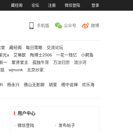
）
藏经阁
论坛
注册
微信登陆
登录
手机版
公众号
微博
若堂
藏经阁
每日策略
交流论坛
紫光a
艾琳歆
陶博士2006
一花一残忆
小鳄鱼
新一
聚贤堂主
孤独牛背
万法归宗
流沙河
江挺
wjmonk
北京炒家
R
杨永兴
佛山无影脚
胡斐
缠中说禅
欢乐海
用户中心
微信登陆
发布帖子