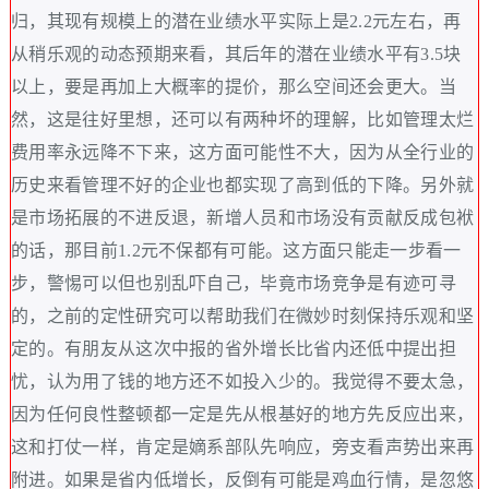
归，其现有规模上的潜在业绩水平实际上是2.2元左右，再
从稍乐观的动态预期来看，其后年的潜在业绩水平有3.5块
以上，要是再加上大概率的提价，那么空间还会更大。当
然，这是往好里想，还可以有两种坏的理解，比如管理太烂
费用率永远降不下来，这方面可能性不大，因为从全行业的
历史来看管理不好的企业也都实现了高到低的下降。另外就
是市场拓展的不进反退，新增人员和市场没有贡献反成包袱
的话，那目前1.2元不保都有可能。这方面只能走一步看一
步，警惕可以但也别乱吓自己，毕竟市场竞争是有迹可寻
的，之前的定性研究可以帮助我们在微妙时刻保持乐观和坚
定的。有朋友从这次中报的省外增长比省内还低中提出担
忧，认为用了钱的地方还不如投入少的。我觉得不要太急，
因为任何良性整顿都一定是先从根基好的地方先反应出来，
这和打仗一样，肯定是嫡系部队先响应，旁支看声势出来再
附进。如果是省内低增长，反倒有可能是鸡血行情，是忽悠