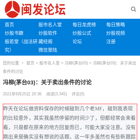
首页
股市名人堂
每日龙虎榜
每日策略
炒股书籍
炒股软件
炒股公式
炒股视频
般若堂（战法研
藏经阁
论坛
注册
究）
微信登陆
您的位置
首页
>
股市名人堂
>
冯柳(茅台03)
> 冯柳(茅台03)：关于卖出
条件的讨论
冯柳(茅台03)：关于卖出条件的讨论
2021年9月25日 20:36
阅读
(3,345)
评论(0)
昨天在论坛做资料保存的时候碰到几个老MF，碰到我表现
的比较意外，其实我虽然停留的时间少了，但都经常会来看
看，只是都在原来的地方回复而已，可能大家没注意。没有
跳出来是确实没有想说的话题，这一年多虽然也有些新跟踪