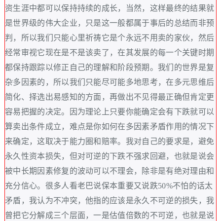
资生涯中都可以保持持续的成长，当然，这样最终的结果就
是世界级的伟大企业，只是这一般都属于事后的总结而非预
判，所以我们只能心里祈祷它是个永远不用卖的家伙，然后
经常审视它现在是不是该卖了，在其发展的每一个关键时期
都保持跟踪以修正自己的理解和阶段预期。我们的世界是复
杂多因素的，所以我们只能尽可能多地思考，在多元思维后
简化、择选出易感知的方面，再做出不见得最正确但肯定更
容易把握的决定。因为理论上只要你能确定会有下跌就可以
算卖出条件成立，难点是你如何在多因素矛盾作用的情况下
来确定，这取决于能力圈和赔率。我对自己的要求是，避免
永久性资本损失，但对可逆的下跌不强求回避，也就是说会
被中长期因素修复的波动可以不理会，除非是有绝对理由和
充分信心。很多人看老巴说保本重要又说跌50%不怕的话太
矛盾，我认为不冲突，他指的应该是永久不可逆的损失，我
曾把它分解成三个层面，一是估值倍数的不可逆，也就是说