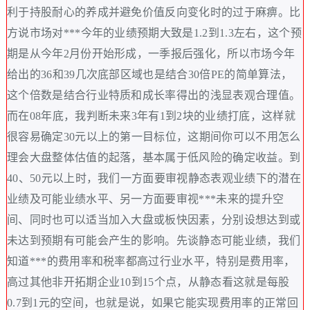
利于持股耐心的养成并避免价值反向变化时的过于麻痹。比
方说市场对***今年的业绩预期大致是1.2到1.3左右，这个预
期是从今年2月份开始形成，一季报后强化，所以市场今年
给出的36和39几次底部区域也是结合30倍PE的简单算法，
这个倍数是结合行业特质和成长率得出的浅显表观合理值。
而在08年底，我判断未来3年有1到2块的业绩打底，这样就
很容易确定30元以上的第一目标位，这期间你可以不用怎么
理会大盘整体估值的起落，基本属于低风险的确定收益。到
40、50元以上时，我们一方面要审视静态表观业绩下的潜在
业绩及可能业绩水平、另一方面要审视***未来的提升空
间、同时也可以适当加入大盘或板快因素，分别设想达到或
未达到预期有可能会产生的影响。先谈静态可能业绩，我们
知道***的费用率和税率都高过行业水平，特别是费用率，
高过其他非开拓期企业10到15个点，从静态看这就是每股
0.7到1元的空间，也就是说，如果它能实现费用率的正常回