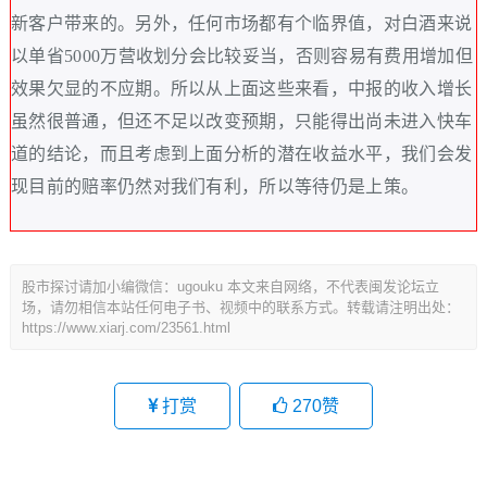
新客户带来的。另外，任何市场都有个临界值，对白酒来说
以单省5000万营收划分会比较妥当，否则容易有费用增加但
效果欠显的不应期。所以从上面这些来看，中报的收入增长
虽然很普通，但还不足以改变预期，只能得出尚未进入快车
道的结论，而且考虑到上面分析的潜在收益水平，我们会发
现目前的赔率仍然对我们有利，所以等待仍是上策。
股市探讨请加小编微信：ugouku 本文来自网络，不代表闽发论坛立
场，请勿相信本站任何电子书、视频中的联系方式。转载请注明出处：
https://www.xiarj.com/23561.html
打赏
270
赞