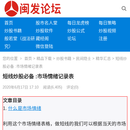
首页
股市名人堂
每日龙虎榜
每日策略
炒股书籍
炒股软件
炒股公式
炒股视频
般若堂（战法研
藏经阁
论坛
注册
究）
微信登陆
您的位置
首页
>
精品下载
>
炒股书籍
>
民间隐士
>
精华汇总
> 短线炒
股必备 :市场情绪记录表
短线炒股必备 :市场情绪记录表
2020年6月17日 17:10
阅读
(6,405)
评论(0)
文章目录
什么是市场情绪
利用这个市场情绪表格，做短线的我们可以根据当天的市场