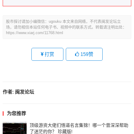
股市探讨请加小编微信：ugouku 本文来自网络，不代表闽发论坛立
场，请勿相信本站任何电子书、视频中的联系方式。转载请注明出处：
https://www.xiarj.com/11768.html
打赏
159
赞
作者:
闽发论坛
为您推荐
顶级游资大佬们悟道名言集锦！哪一个曾深深帮助
了迷茫的你？ 珍藏版!