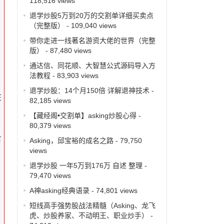
118,516 views
退学炒股5万到20万的交割单详细买卖点
（完整版）
- 109,040 views
带你走进一线著名游资大佬的世界（完整
版）
- 87,480 views
通达信、同花顺、大智慧公式源码导入方
法教程
- 83,903 views
退学炒股：14个月150倍 详解退神技术
-
在
82,185 views
【藏经阁•交割单】asking炒股心得
-
80,379 views
有
Asking，邱宝裕的成名之路
- 79,750
views
退学炒股 一年5万到176万 自述 整理
-
79,470 views
A神asking经典语录
- 74,801 views
短线高手强势股战法精髓（Asking、龙飞
虎、炒股养家、不动明王、职业炒手）
-