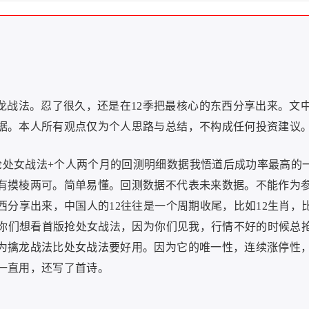
龙战法。忍了很久，还是在12季把最核心的东西分享出来。文
据。本人所有观点仅为个人思路与总结，不构成任何投资建议
抢处女战法+个人两个月的回测明细数据我悟道后成功率最高的
有摸棱两可。简单易懂。回测数据不代表未来数据。不能作为
西分享出来，中国人的12往往是一个周期收尾，比如12生肖，
，你们想看首版抢处女战法，因为你们见我，行情不好的时候总
为擒龙战法比处女战法要好用。因为它的唯一性，连续涨停性
一直用，还写了首诗。