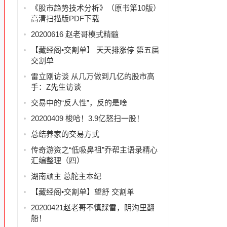
《股市趋势技术分析》（原书第10版）
高清扫描版PDF下载
20200616 赵老哥模式精髓
【藏经阁•交割单】 天天排涨停 第五届
交割单
雷立刚访谈 从几万做到几亿的股市高
手：Z先生访谈
交易中的“反人性”，反的是啥
20200409 梭哈！3.9亿怒扫一股！
总结养家的交易方式
传奇游资之“低吸鼻祖”乔帮主语录精心
汇编整理（四）
湖南顽主 总舵主本纪
【藏经阁•交割单】望舒 交割单
20200421赵老哥不慎踩雷，阴沟里翻
船！