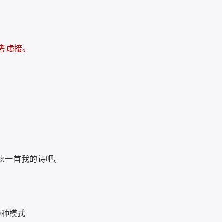
考虑接。
读一首我的诗吧。
0种模式