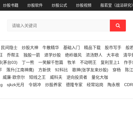
炒股书籍
炒股软件
炒股公式
炒股视频
般若堂（战法研究
民间隐士
炒股大神
牛散精华
基础入门
精品下载
股市写手
般
狂
乔帮主
独股一箭
退学炒股
绝岭雄风
浓汤野人
大丰收
清华
(茅台03)
丁一熊
一笑解千愁篇
牧羊
不动明王
复利至上1
作手
平
落升(江南神鹰)
方新侠
92科比
歌神(张学友来炒股)
穿杨
陈
威廉·欧奈尔
短线之王
威科夫
逆向投资者
量化大咖
ng
sjkzk光月
令胡冲
炒股养家
德隆专家
经常站岗
陶永根
CDR