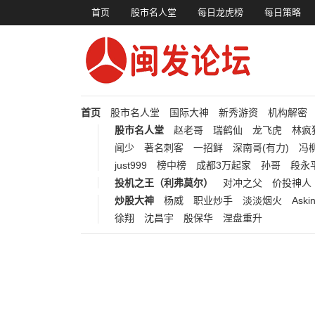
首页
股市名人堂
每日龙虎榜
每日策略
首页
股市名人堂
国际大神
新秀游资
机构解密
股市名人堂
赵老哥
瑞鹤仙
龙飞虎
林疯
闻少
著名刺客
一招鲜
深南哥(有力)
冯柳
just999
榜中榜
成都3万起家
孙哥
段永
投机之王（利弗莫尔）
对冲之父
价投神人
炒股大神
杨威
职业炒手
淡淡烟火
Aski
徐翔
沈昌宇
殷保华
涅盘重升