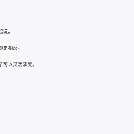
起玩。
却是相反。
了可以灵活演变。