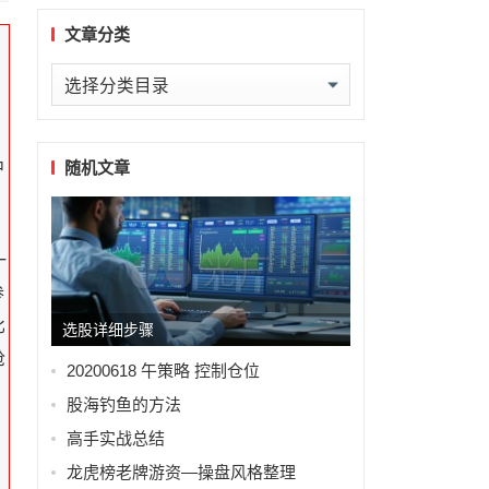
文章分类
文
章
分
类
随机文章
中
。
一
参
比
选股详细步骤
抢
20200618 午策略 控制仓位
，
股海钓鱼的方法
高手实战总结
龙虎榜老牌游资—操盘风格整理