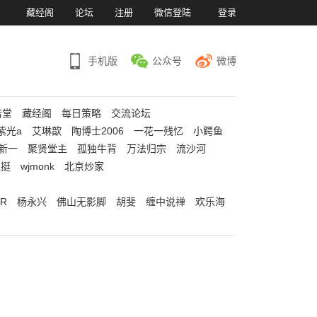
）
藏经阁
论坛
注册
微信登陆
登录
手机版
公众号
微博
若堂
藏经阁
每日策略
交流论坛
紫光a
艾琳歆
陶博士2006
一花一残忆
小鳄鱼
新一
聚贤堂主
孤独牛背
万法归宗
流沙河
江挺
wjmonk
北京炒家
R
杨永兴
佛山无影脚
胡斐
缠中说禅
欢乐海