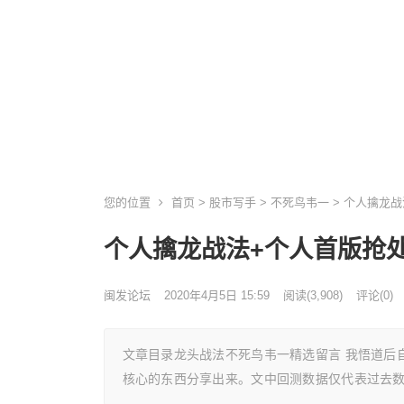
您的位置
首页
>
股市写手
>
不死鸟韦一
> 个人擒龙
个人擒龙战法+个人首版抢
闽发论坛
2020年4月5日 15:59
阅读
(3,908)
评论(0)
文章目录龙头战法不死鸟韦一精选留言 我悟道后
核心的东西分享出来。文中回测数据仅代表过去