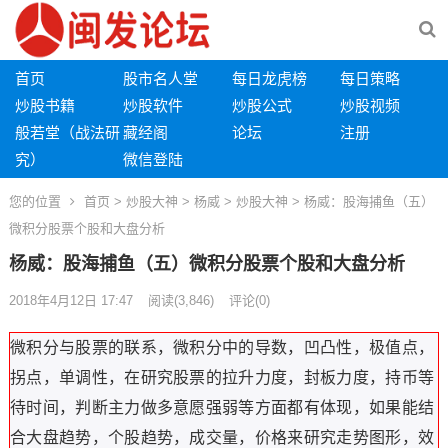
首页
股市名人堂
每日龙虎榜
每日策略
炒股书籍
炒股软件
炒股公式
炒股视频
般若堂（战法研
藏经阁
论坛
注册
究）
微信登陆
您的位置
首页
>
炒股大神
>
杨威
>
炒股大神
> 杨威：股海捕鱼（五）
微积分股票个股和大盘分析
杨威：股海捕鱼（五）微积分股票个股和大盘分析
2018年4月12日 17:47
阅读
(3,846)
评论(0)
微积分与股票的联系，微积分中的导数，凹凸性，极值点，
拐点，单调性，在研究股票的拉升力度，封板力度，持币等
待时间，判断主力做多意愿强弱等方面都有体现，如果能结
合大盘趋势，个股趋势，成交量，价格来研究走势图形，效