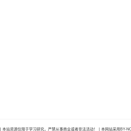
ights Reserved ·丨本站资源仅限于学习研究，严禁从事商业或者非法活动！丨本网站采用BY