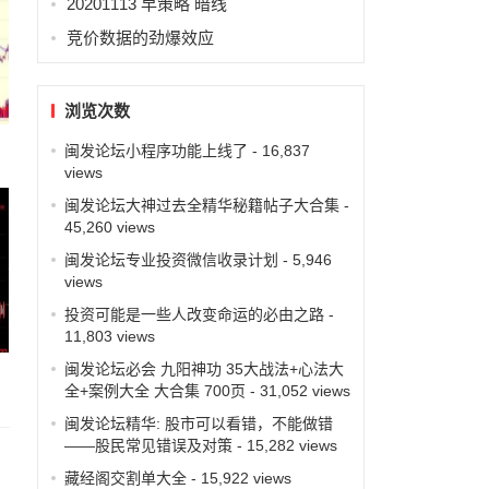
20201113 早策略 暗线
竞价数据的劲爆效应
浏览次数
闽发论坛小程序功能上线了
- 16,837
views
闽发论坛大神过去全精华秘籍帖子大合集
-
45,260 views
闽发论坛专业投资微信收录计划
- 5,946
views
投资可能是一些人改变命运的必由之路
-
11,803 views
闽发论坛必会 九阳神功 35大战法+心法大
全+案例大全 大合集 700页
- 31,052 views
闽发论坛精华: 股市可以看错，不能做错
——股民常见错误及对策
- 15,282 views
藏经阁交割单大全
- 15,922 views