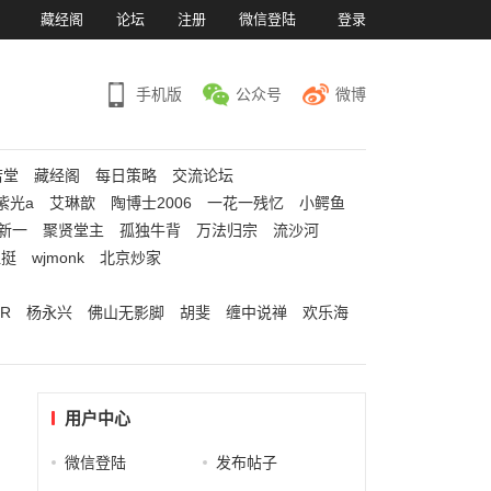
）
藏经阁
论坛
注册
微信登陆
登录
手机版
公众号
微博
若堂
藏经阁
每日策略
交流论坛
紫光a
艾琳歆
陶博士2006
一花一残忆
小鳄鱼
新一
聚贤堂主
孤独牛背
万法归宗
流沙河
江挺
wjmonk
北京炒家
R
杨永兴
佛山无影脚
胡斐
缠中说禅
欢乐海
用户中心
微信登陆
发布帖子