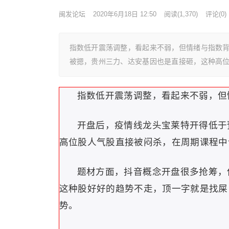
闽发论坛
2020年6月18日 12:50
阅读
(1,370)
评论(0)
指数低开震荡调整，看起来不弱，但情绪与指数背
被摁，贵州三力、达安基因也是直接砸，这种高
指数低开震荡调整，看起来不弱，但
开盘后，疫情线龙头宝莱特开得低于
高位股人气股直接被闷杀，在周期课程中
题材方面，抖音概念开盘很多抢筹，
这种股好好的趋势不走，顶一字就是找屎
势。