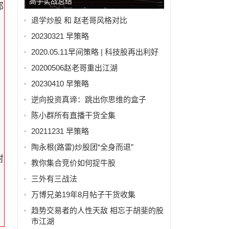
高手实战总结
都
退学炒股 和 赵老哥风格对比
20230321 早策略
2020.05.11早间策略 | 科技股再出利好
20200506赵老哥重出江湖
20230410 早策略
逆向投资真谛：跳出你思维的盒子
陈小群所有直播干货全集
20211231 早策略
陶永根(路雷)炒股团“全身而退”
附
教你集合竞价如何捉牛股
三外有三战法
万博兄弟19年8月帖子干货收集
趋势交易者的人性天敌 相忘于胡斐的股
市江湖