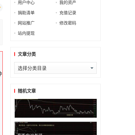
用户中心
我的资产
捐助清单
充值记录
网站推广
修改密码
站内提现
文章分类
文
种
章
分
类
随机文章
，