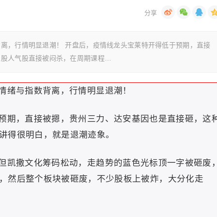
离，行情明显退潮！ 开盘后，疫情线龙头宝莱特开得低于预期，直接
位股人气股直接被闷杀，在周期课程…
情绪与指数背离，行情明显退潮！
预期，直接被摁，贵州三力、达安基因也是直接砸，这
讲得很明白，就是退潮迹象。
但凯撒文化筹码松动，走趋势的蓝色光标顶一字被砸废
，然后整个板块被砸废，不少股板上被炸，大分化走