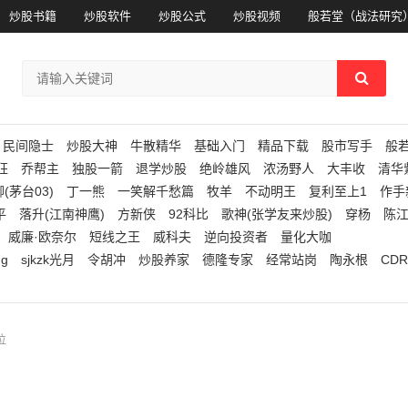
炒股书籍
炒股软件
炒股公式
炒股视频
般若堂（战法研究
民间隐士
炒股大神
牛散精华
基础入门
精品下载
股市写手
般
狂
乔帮主
独股一箭
退学炒股
绝岭雄风
浓汤野人
大丰收
清华
(茅台03)
丁一熊
一笑解千愁篇
牧羊
不动明王
复利至上1
作手
平
落升(江南神鹰)
方新侠
92科比
歌神(张学友来炒股)
穿杨
陈
威廉·欧奈尔
短线之王
威科夫
逆向投资者
量化大咖
ng
sjkzk光月
令胡冲
炒股养家
德隆专家
经常站岗
陶永根
CDR
位