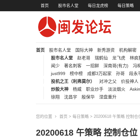
首页
股市名人堂
每日龙虎榜
每日策略
首页
股市名人堂
国际大神
新秀游资
机构解密
股市名人堂
赵老哥
瑞鹤仙
龙飞虎
林疯
闻少
著名刺客
一招鲜
深南哥(有力)
冯柳
just999
榜中榜
成都3万起家
孙哥
段永
投机之王（利弗莫尔）
对冲之父
价投神人
炒股大神
杨威
职业炒手
淡淡烟火
Aski
徐翔
沈昌宇
殷保华
涅盘重升
您的位置
首页
>
每日策略
> 20200618 午策略 控制仓
20200618 午策略 控制仓位