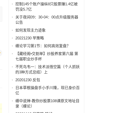
控制145个账户操纵8只股票赚1.4亿被
罚没5.7亿
关于夜间09：30-04：00点升级服务器
公告
如何发现主力迹象
20221230 早策略
缠论学习第1节：如何高效复盘？
【藏经阁•交割单】炒股养家第六届 第
七届职业炒手杯
不死鸟韦一：技术派悟空篇（个人抓妖
的3种方式总结）上
20201230 反包
日本草根操盘手小手川隆，现已身价百
亿
缠中说禅-教你炒股票108课原文地址目
录（缠论）