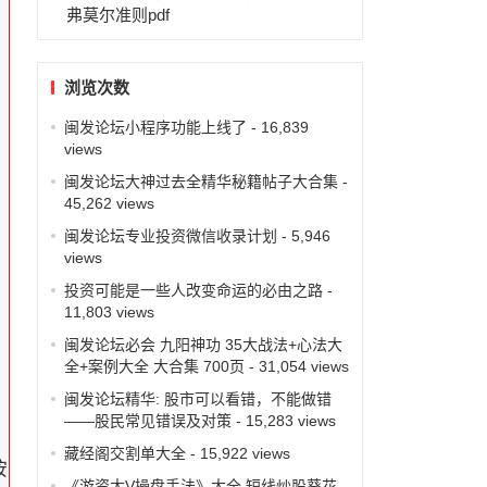
弗莫尔准则pdf
浏览次数
闽发论坛小程序功能上线了
- 16,839
views
闽发论坛大神过去全精华秘籍帖子大合集
-
45,262 views
闽发论坛专业投资微信收录计划
- 5,946
views
投资可能是一些人改变命运的必由之路
-
11,803 views
闽发论坛必会 九阳神功 35大战法+心法大
全+案例大全 大合集 700页
- 31,054 views
闽发论坛精华: 股市可以看错，不能做错
——股民常见错误及对策
- 15,283 views
藏经阁交割单大全
- 15,922 views
按
《游资大V操盘手法》大全 短线炒股葵花