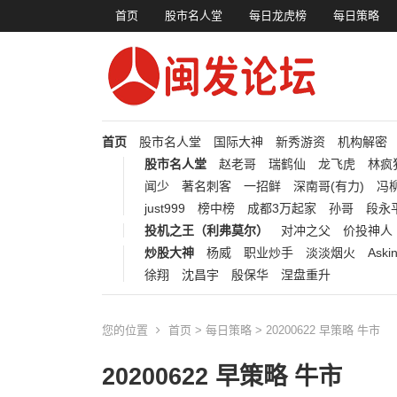
首页
股市名人堂
每日龙虎榜
每日策略
首页
股市名人堂
国际大神
新秀游资
机构解密
股市名人堂
赵老哥
瑞鹤仙
龙飞虎
林疯
闻少
著名刺客
一招鲜
深南哥(有力)
冯柳
just999
榜中榜
成都3万起家
孙哥
段永
投机之王（利弗莫尔）
对冲之父
价投神人
炒股大神
杨威
职业炒手
淡淡烟火
Aski
徐翔
沈昌宇
殷保华
涅盘重升
您的位置
首页
>
每日策略
> 20200622 早策略 牛市
20200622 早策略 牛市