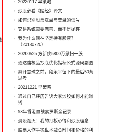
20230117 早策略
炒股必看《赌经》译文
如何识别股票洗盘与变盘的信号
交易系统需要完善，而不是抛弃
我为什么现在坚定持有股票？
线
（20180720）
20200525 方新侠5800万怒扫一股
通达信极品抄底优化指标公式源码副图
离开雪球之前，段永平留下的最后50条
月
思考
20211221 早策略
通过自己经历告诉大家炒股如何才能赚
钱
98年香港血战索罗斯全记录
淡淡烟火：我的打板心得和炒股理念
股票大作手操盘术融合时间和价格的利