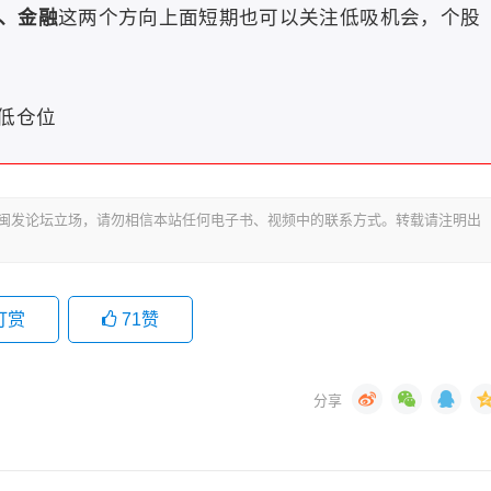
、金融
这两个方向上面短期也可以关注低吸机会，个股
低仓位
代表闽发论坛立场，请勿相信本站任何电子书、视频中的联系方式。转载请注明出
打赏
71
赞