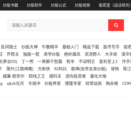
炒股书籍
炒股软件
炒股公式
炒股视频
般若堂（战法研究
民间隐士
炒股大神
牛散精华
基础入门
精品下载
股市写手
般
狂
乔帮主
独股一箭
退学炒股
绝岭雄风
浓汤野人
大丰收
清华
(茅台03)
丁一熊
一笑解千愁篇
牧羊
不动明王
复利至上1
作手
平
落升(江南神鹰)
方新侠
92科比
歌神(张学友来炒股)
穿杨
陈
威廉·欧奈尔
短线之王
威科夫
逆向投资者
量化大咖
ng
sjkzk光月
令胡冲
炒股养家
德隆专家
经常站岗
陶永根
CDR