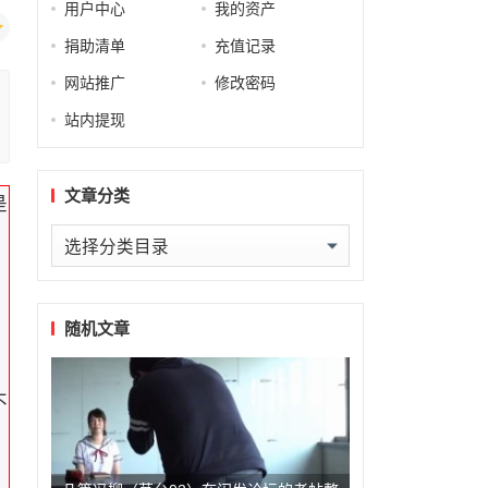
用户中心
我的资产
捐助清单
充值记录
网站推广
修改密码
站内提现
文章分类
是
文
章
分
，
类
随机文章
不