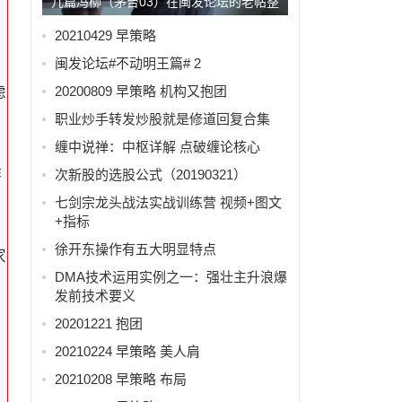
几篇冯柳（茅台03）在闽发论坛的老帖整
，
理
20210429 早策略
闽发论坛#不动明王篇# 2
20200809 早策略 机构又抱团
虑
职业炒手转发炒股就是修道回复合集
缠中说禅：中枢详解 点破缠论核心
作
次新股的选股公式（20190321）
七剑宗龙头战法实战训练营 视频+图文
+指标
徐开东操作有五大明显特点
家
DMA技术运用实例之一：强壮主升浪爆
发前技术要义
20201221 抱团
20210224 早策略 美人肩
20210208 早策略 布局
讲