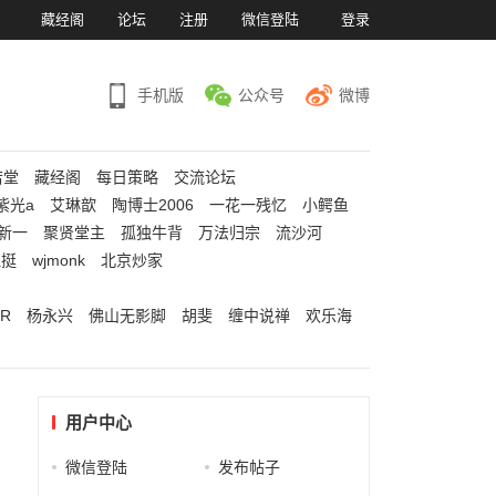
）
藏经阁
论坛
注册
微信登陆
登录
手机版
公众号
微博
若堂
藏经阁
每日策略
交流论坛
紫光a
艾琳歆
陶博士2006
一花一残忆
小鳄鱼
新一
聚贤堂主
孤独牛背
万法归宗
流沙河
江挺
wjmonk
北京炒家
R
杨永兴
佛山无影脚
胡斐
缠中说禅
欢乐海
用户中心
微信登陆
发布帖子