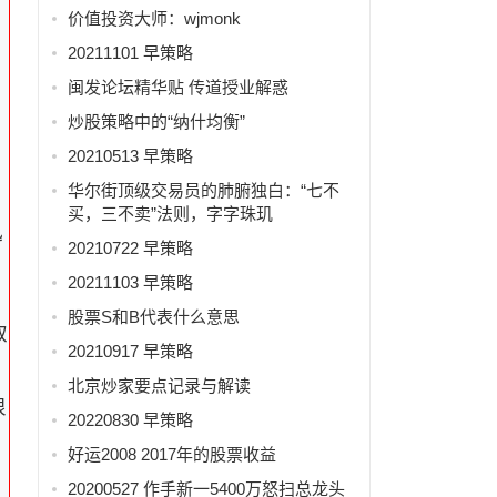
价值投资大师：wjmonk
20211101 早策略
闽发论坛精华贴 传道授业解惑
炒股策略中的“纳什均衡”
20210513 早策略
华尔街顶级交易员的肺腑独白：“七不
买，三不卖”法则，字字珠玑
迅
20210722 早策略
。
20211103 早策略
股票S和B代表什么意思
取
20210917 早策略
北京炒家要点记录与解读
很
20220830 早策略
好运2008 2017年的股票收益
20200527 作手新一5400万怒扫总龙头