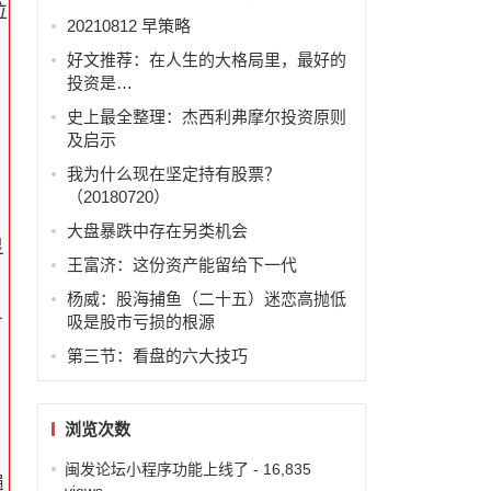
拉
20210812 早策略
好文推荐：在人生的大格局里，最好的
投资是…
史上最全整理：杰西利弗摩尔投资原则
及启示
我为什么现在坚定持有股票？
（20180720）
大盘暴跌中存在另类机会
显
王富济：这份资产能留给下一代
杨威：股海捕鱼（二十五）迷恋高抛低
升
吸是股市亏损的根源
第三节：看盘的六大技巧
浏览次数
闽发论坛小程序功能上线了
- 16,835
遍
views