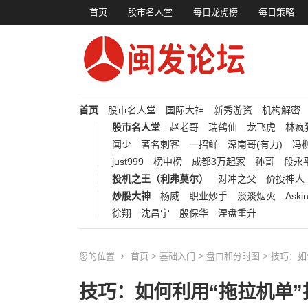
首页
股市名人堂
每日龙虎榜
每日策略
首页
股市名人堂
国际大神
新秀游资
机构解密
股市名人堂
赵老哥
瑞鹤仙
龙飞虎
林疯
闻少
著名刺客
一招鲜
深南哥(有力)
冯柳
just999
榜中榜
成都3万起家
孙哥
段永
投机之王（利弗莫尔）
对冲之父
价投神人
炒股大神
杨威
职业炒手
淡淡烟火
Aski
徐翔
沈昌宇
殷保华
涅盘重升
您的位置
首页
>
基础入门
>
盘口和分时图
> 技巧：
技巧：如何利用“拖拉机单