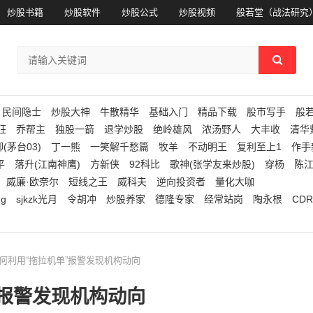
炒股书籍
炒股软件
炒股公式
炒股视频
般若堂（战法研究
民间隐士
炒股大神
牛散精华
基础入门
精品下载
股市写手
般
狂
乔帮主
独股一箭
退学炒股
绝岭雄风
浓汤野人
大丰收
清华
(茅台03)
丁一熊
一笑解千愁篇
牧羊
不动明王
复利至上1
作手
平
落升(江南神鹰)
方新侠
92科比
歌神(张学友来炒股)
穿杨
陈
威廉·欧奈尔
短线之王
威科夫
逆向投资者
量化大咖
ng
sjkzk光月
令胡冲
炒股养家
德隆专家
经常站岗
陶永根
CDR
如何利用“拖拉机单”报警发现机构动向
”报警发现机构动向