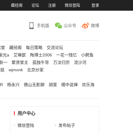
）
藏经阁
论坛
注册
微信登陆
登录
手机版
公众号
微博
若堂
藏经阁
每日策略
交流论坛
紫光a
艾琳歆
陶博士2006
一花一残忆
小鳄鱼
新一
聚贤堂主
孤独牛背
万法归宗
流沙河
江挺
wjmonk
北京炒家
R
杨永兴
佛山无影脚
胡斐
缠中说禅
欢乐海
用户中心
微信登陆
发布帖子