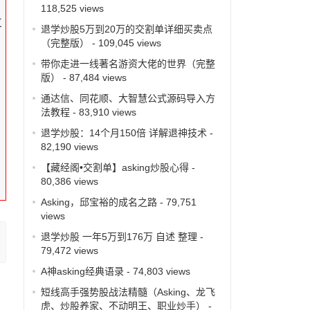
118,525 views
拉
退学炒股5万到20万的交割单详细买卖点
（完整版）
- 109,045 views
带你走进一线著名游资大佬的世界（完整
版）
- 87,484 views
通达信、同花顺、大智慧公式源码导入方
法教程
- 83,910 views
退学炒股：14个月150倍 详解退神技术
-
82,190 views
【藏经阁•交割单】asking炒股心得
-
80,386 views
Asking，邱宝裕的成名之路
- 79,751
views
退学炒股 一年5万到176万 自述 整理
-
79,472 views
A神asking经典语录
- 74,803 views
短线高手强势股战法精髓（Asking、龙飞
虎、炒股养家、不动明王、职业炒手）
-