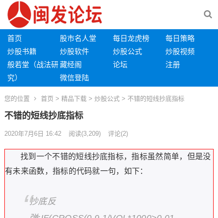
首页
股市名人堂
每日龙虎榜
每日策略
炒股书籍
炒股软件
炒股公式
炒股视频
般若堂（战法研
藏经阁
论坛
注册
究）
微信登陆
您的位置
首页
>
精品下载
>
炒股公式
> 不错的短线抄底指标
不错的短线抄底指标
2020年7月6日 16:42
阅读
(3,209)
评论(2)
找到一个不错的短线抄底指标，指标虽然简单，但是没
有未来函数，指标的代码就一句，如下：
抄底反
弹:IF(CROSS(0.9,1/VOL*1000>0.01