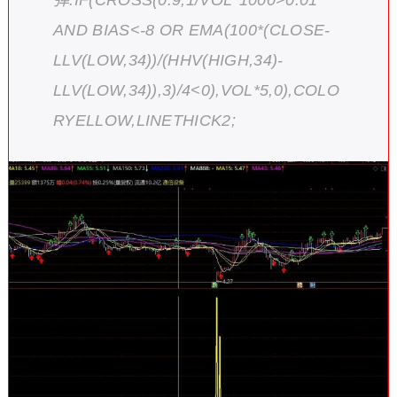
AND BIAS<-8 OR EMA(100*(CLOSE-
LLV(LOW,34))/(HHV(HIGH,34)-
LLV(LOW,34)),3)/4<0),VOL*5,0),COLO
RYELLOW,LINETHICK2;