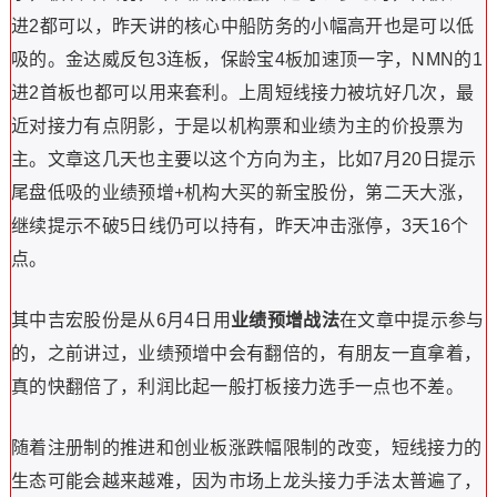
进2都可以，昨天讲的核心中船防务的小幅高开也是可以低
吸的。金达威反包3连板，保龄宝4板加速顶一字，NMN的1
进2首板也都可以用来套利。上周短线接力被坑好几次，最
近对接力有点阴影，于是以机构票和业绩为主的价投票为
主。文章这几天也主要以这个方向为主，比如7月20日提示
尾盘低吸的业绩预增+机构大买的新宝股份，第二天大涨，
继续提示不破5日线仍可以持有，昨天冲击涨停，3天16个
点。
其中吉宏股份是从6月4日用
业绩预增战法
在文章中提示参与
的，之前讲过，业绩预增中会有翻倍的，有朋友一直拿着，
真的快翻倍了，利润比起一般打板接力选手一点也不差。
随着注册制的推进和创业板涨跌幅限制的改变，短线接力的
生态可能会越来越难，因为市场上龙头接力手法太普遍了，