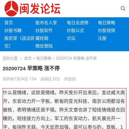
首页
股市名人堂
每日龙虎榜
每日策略
炒股书籍
炒股软件
炒股公式
炒股视频
般若堂（战法研
藏经阁
论坛
注册
究）
微信登陆
您的位置
首页
>
每日策略
> 20200724 早策略 涨不停
20200724 早策略 涨不停
2020年7月24日 7:54
阅读
(2,372)
评论(0)
什么是情绪，这就是情绪。昨天竞价开出来后，金达威大高
开，东安动力开一字板，断板的亚光科技、南京公用都没有
被核，表明情绪还是不错。昨天文章也讲了短线情绪是在回
暖的。短线接力方向上，军工的东安动力、航天晨光开一
字，板块昨天弱，今天反而加强，是可以参与的，首板、1