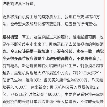
谁收割谁真不好说。
更多将是由机构主导的趋势票为主，我也在改变思路和方
法，也希望大家能尽快能转变思路，适应新的行情变化。
题材梳理：
军工，这波穿越过来的题材，越走越超预期，也
是在不断分歧中走出来了，昨晚还出了去某校视察的利好消
息。
今天应该是要一致加速了，买在分歧，卖在一致，感觉
今天很多高位股应该是个比较好的高抛点，不要再去追了。
疫苗概念，新冠疫苗越临近临床试验和生产，刺激消息越来
越多，最近机构也是大肆布局这个方向，7月21日大买2个
亿智飞生物，连涨3天；当天买入康华生物7200万，昨天继
续买入7000万，创出新高；昨天机构又买入西藏药业1.2
亿，7月21日的时候就买了6000万，主要也是看好将来拿到
新冠疫苗的采购订单会给业绩带来大幅增长，不过昨天板块