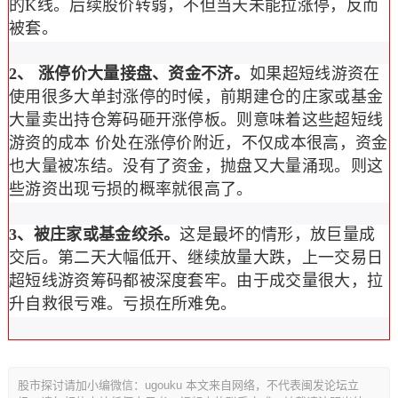
的K线。后续股价转弱，不但当天未能拉涨停，反而
被套。
2、 涨停价大量接盘、资金不济。
如果超短线游资在
使用很多大单封涨停的时候，前期建仓的庄家或基金
大量卖出持仓筹码砸开涨停板。则意味着这些超短线
游资的成本 价处在涨停价附近，不仅成本很高，资金
也大量被冻结。没有了资金，抛盘又大量涌现。则这
些游资出现亏损的概率就很高了。
3、被庄家或基金绞杀。
这是最坏的情形，放巨量成
交后。第二天大幅低开、继续放量大跌，上一交易日
超短线游资筹码都被深度套牢。由于成交量很大，拉
升自救很亏难。亏损在所难免。
股市探讨请加小编微信：ugouku 本文来自网络，不代表闽发论坛立