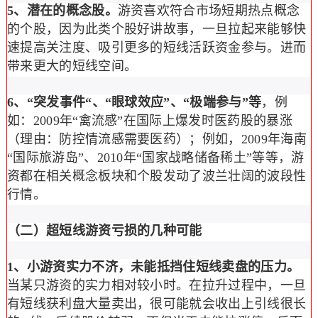
5、潜在的概念股。
游资喜欢符合市场短期热点概念
的个股，因为此类个股好讲故事，一旦拉起来能够快
速提高关注度、吸引更多的短线活跃资金参与。进而
带来更大的短线空间。
6、“突发事件“、“眼球效应”、“极端参与”等
，例
如：2009年“禽流感”在国际上爆发时医药股的暴涨
（理由：防控情流感需要医药）；例如，2009年海南
“国际旅游岛”、2010年“国家战略储备稀土”等等，游
资都在相关概念板块和个股发动了波兰壮阔的波段性
行情。
（二）
超短线游资亏损的几种可能
1、小游资实力不济，未能抵挡住短线卖盘的压力。
当某只游资的实力相对较小时。在拉升过程中，一旦
有短线获利盘大量卖出，很可能就会收出上引线很长