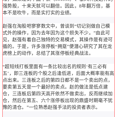
强势股，十来天就可以翻倍。因此，8年翻万倍，基
本不是吹牛，而是实打实的业绩。
赵强在淘股吧寥寥数文中，曾谈到“切记别做自己模
式外的操作，因为去年因为这个损失不少。”由此可
见，赵强有着自己独特的交易模式，其操作是有迹可
循的。于是，许多涨停板“拥趸”便潜心研究了其在龙
虎榜上的动作，总结了其涨停板经典战法。
“超短线打板里面有一条比较出名的规则‘有三必有
五’，即三连板的个股之后逢低进，后面大概率能有高
点出来。三连板之后的第四日都不是一个卖出的点，
要卖第五天是一个最好的卖点。赵的做法是低点建
仓，三连板后第四天高开依然不做卖出，反而继续加
仓，然后在第五、六个涨停板出现的鼎盛时期毫不犹
豫的清仓。”一位熟悉赵强手法的投资者表示。