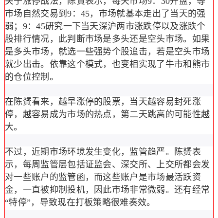
关于涨停战法，陈贇表示，每天市场9：30开盘，等
市场自然交易到9：45，市场就基本走出了当天的强
弱；9：45研究一下当天深沪两市涨跌停以及涨跌个
股排行情况，此判断市场是多头还是空头市场。如果
是多头市场，就选一些强势个股追击，若是空头市场
就少出击。依靠这个模式，也变相实现了牛市和熊市
的仓位控制。
在陈贇看来，越早涨停的股票，当天越容易封死涨
停，越容易成为市场的热点，第二天跳高的可能性越
大。
不过，近期市场环境发生变化，监管趋严。陈赟表
示，每周监管层包括证监会、深交所、上交所都会发
对一些账户的监管函，而这些账户是市场最活跃资
金，一直被抑制投机，因此市场非常微弱。还有经常
“特停”，导致现在打板策略很难奏效。