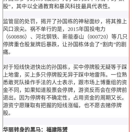
股”，其中以全通教育和暴风科技最具代表性。
监管层的处罚，揭开了孙国栋的神秘面纱，将其推上
风口浪尖。祸不单行的是，2015年国投电力
（600886）、河北钢铁、新能泰山（000720）等几只
停牌重仓股复牌后暴跌，让孙国栋体会了“割肉”的剧
痛。
对于短线快进快出的孙国栋，买中停牌股无疑等于踩
上地雷，买上多只停牌股无异于踩中地雷阵。一位熟
悉敢死队操作手法的人士表示，跟市场上博重组的资
金不同，如果知道股票会停牌，游资反而会在停牌前
退出。因为停牌有不确定性，占用资金的周期又长。
游资宁愿赚取有把握的短线涨幅，也不愿去赌停牌
股。
华丽转身的黑马：福建陈赟