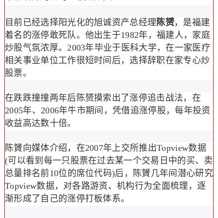
目前已经选择阳光化的旭诚资产总经理
陈赟
，是福建
着名的涨停敢死队。他出生于1982年，福建人，家庭
炒股气氛浓厚。2003年毕业于医科大学，在一家医疗
相关事业单位工作很短时间后，选择辞职在家专心炒
股票。
在跌跌撞撞两年后陈赟摸索出了涨停追击战法，在
2005年、2006年牛市期间，凭借追涨停股，每年投资
收益高达数十倍。
陈贇向媒体介绍，在2007年上交所推出Topview数据
(可以看到每一只股票在过去某一个交易日中的买、卖
总量排名前10位的席位代码)后，陈贇几年间潜心研究
Topview数据，对各路游资、机构行为全面梳理，逐
渐形成了自己的涨停打板体系。