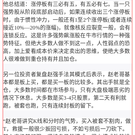
他总结道：
涨停板有三必有五，有五必有七
。当一只
强势股从阶段底部启动后，如果连续收出三个涨停板
时，由于惯性冲力，一般还有1至2个涨停板(或者连续
接近10%—20%的涨幅)，就像核反应裂变一般，会有
连锁反应。这是许多强势飙涨股在牛市行情的一种强
势特征。但绝大多数人做不到这一点，人性弱点的恐
高，加上爱看成本价来决定卖出的思维，使绝大多数
人很难做到重仓持有并且加仓。
另一位投资者复盘赵强手法其模式后表示，赵老哥基
本都是板上买，都是买一板的比较多。其出手就是全
仓，大多数时间都在市场参与，只有大盘极端恶劣的
情况下休息。大多数是买3-4只股票，第二天有利就
跑，被套也跑，只有连续封板的留下。
“赵老哥讲究K线和分时的气势，买入被套不割肉，做
T，救援一般很少扳回亏损，不如亏损后一刀砍下。