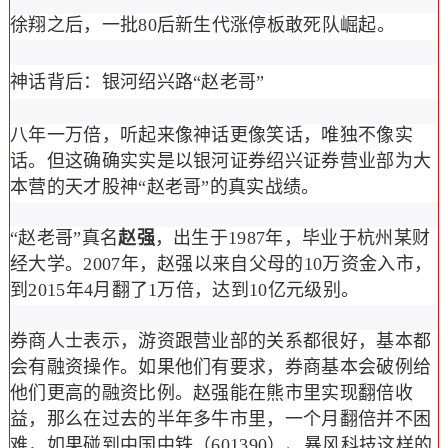
徐翔之后，一批80后新生代涨停板敢死队崛起。
神话背后：银河绍兴路“赵老哥”
八年一万倍，听起来像神话更像笑话，唯独不像实
话。但这确确实实是以银河证券绍兴证券营业部为大
本营的天才股神“赵老哥”的真实战绩。
“赵老哥”真名
赵强
，出生于1987年，毕业于杭州某财
经大学。2007年，赵强以来自父母的10万资金入市，
到2015年4月翻了1万倍，达到10亿元级别。
券商人士表示，游资跟营业部的关系都很好，基本都
会有融资操作。如果他们有要求，券商基本会破例给
他们更高的融资比例。赵强能在熊市里实现翻倍收
益，那么在过去的半年多牛市里，一个月翻倍并不困
难，如果碰到中国中铁（601390）、暴风科技这样的