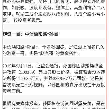
其心态极其顽强，坚持自己的模式，很少模式外的操
作，如低吸，波段都没有。整体上，其盈利符合二八
定律，就是二成个股贡献八成利润，八成个股小亏小
赢。”该投资者表示。
游资一哥：中信溧阳路“孙哥”
中信溧阳路“孙哥”，全名
孙国栋
，是江湖上闻名已久
的游资一哥，也是“赵老哥”的黄金搭档。
2015年9月11日，证监会通报，孙国栋因涉嫌操纵全
通教育（300359）等13只股票价格，被证监会没收违
法所得1129.89万元，并处3389.67万元罚款。这是其
首次曝光在公众视野，以孙国栋的真身出现在千万投
资者面前。
根据有关媒体报道，孙国栋在游资圈崭露头角，是在