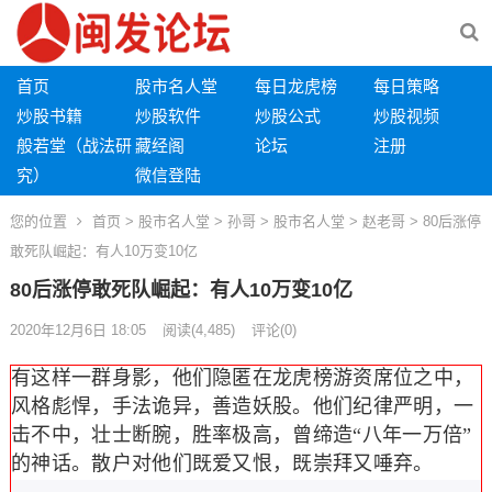
首页
股市名人堂
每日龙虎榜
每日策略
炒股书籍
炒股软件
炒股公式
炒股视频
般若堂（战法研
藏经阁
论坛
注册
究）
微信登陆
您的位置
首页
>
股市名人堂
>
孙哥
>
股市名人堂
>
赵老哥
> 80后涨停
敢死队崛起：有人10万变10亿
80后涨停敢死队崛起：有人10万变10亿
2020年12月6日 18:05
阅读
(4,485)
评论(0)
有这样一群身影，他们隐匿在龙虎榜游资席位之中，
风格彪悍，手法诡异，善造妖股。他们纪律严明，一
击不中，壮士断腕，胜率极高，曾缔造“八年一万倍”
的神话。散户对他们既爱又恨，既崇拜又唾弃。