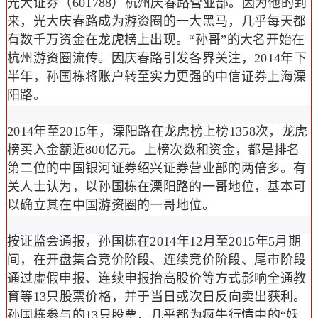
光大证券（601788）杭州庆春路营业部。因为他的到
来，光大庆春路成为游资圈的一大黑马，几乎每天都
有数千万资金在龙虎榜上出现。“孙哥”的大名开始在
杭州游资圈流传。因庆春路引发各界关注，2014年下
半年，孙国栋将账户转至实力更强的中信证券上海溧
阳路。
2014年至2015年，溧阳路在龙虎榜上榜1358次，龙虎
榜买入金额近800亿元。上榜次数和资金，都是排名
第二位的中国银河证券绍兴证券营业部的两倍多。有
关人士认为，以孙国栋在溧阳路的一哥地位，基本可
以确立其在中国游资圈的一哥地位。
按证监会通报，孙国栋在2014年12月至2015年5月期
间，在开盘集合竞价阶段、连续竞价阶段、尾市阶段
通过虚假申报、连续申报抬高股价等方式影响全通教
育等13只股票价格，并于当日或次日反向卖出获利。
孙国栋参与的13只股票，几乎都为疯牛行情中的“妖