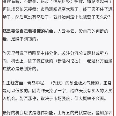
继续看跌，不敢买，错过了恒星科技；指数、情绪涨起来了
再进场又怕来接盘；市场连续逼空大涨了，终于忍不住了进
场了，然后就没有然后了，就开始问这个股被套了怎么办？
还是要做自己看得懂的机会，
人云亦云，没自己的判断的
话，是赚不到钱的。
昨天早盘说了策略是主线分化，关注分流分支题材或新方
向，机会上，除了做首板的（新题材挖掘），老题材方面聚
焦核心是最划算的。
1.主线方面
，青岛中程，（光伏）的创业板人气标的，正常
是可以低吸的。因为昨天抢了一字，给昨天没有买入的人买
入机会。能否涨停，取决于市场强度，但大概率不会面。
最好的机会应该是珈伟新能，上周五的光伏首板，叠加深圳