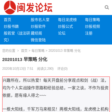
首页
股市名人堂
每日龙虎榜
每日策略
炒股书籍
炒股软件
炒股公式
炒股视频
般若堂（战法研
藏经阁
论坛
注册
究）
微信登陆
您的位置
首页
>
每日策略
> 20201013 早策略 分化
20201013 早策略 分化
2020年10月13日 7:51
阅读
(2,290)
评论(0)
兴趣所在，所以热爱！每天开盘前分享观点和剑（战）法，
均为个人实战操作思路和经验总结，一家之谈，不作为投资
依据，愿有缘人得之~~~
一根大阳线，千军万马来相见！两根大阳线，龙虎榜上机构