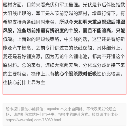
题材方面，目前来看光伏和军工最强。光伏是节后伴随指数
大阳线出现的，军工是从节前穿越的题材，增量行情下，有
希望支持两条线同时走强，
所以今天和明天重点规避后排跟
风股，准备切前排最有辨识度的个股，而且不能追高，只能
低吸。
上面说的是短线策略，中长线的话，这里还是看好新
能源汽车概念，之前专门讲过它的长线逻辑，具体细分上，
我还是看好锂资源，因为无论什么锂电池，都离不开锂这个
原材料。总的来看，连续大涨两天后，分化或分歧是接下来
的主要特点，操作上只有
核心个股杀跌时低吸
性价比较高，
往核心前排上靠为主
股市探讨请加小编微信：ugouku 本文来自网络，不代表闽发论坛立
场，请勿相信本站任何电子书、视频中的联系方式。转载请注明出处：
https://www.xiarj.com/18069.html