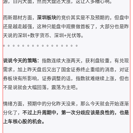
源，日内大面，然而大盘还大涨，这让人多糟心啊。
而新题材方面，
深圳板块
的竞价其实是不及预期的，但盘中
还是越走越强，这种只能盘中观察做首板了，大部分也是昨
天说的深圳+数字货币、深圳+光伏等。
。。。。。。。。。。。。。。。。
说说今天的策略：
指数连续大涨两天，获利盘较重，有兑现
需求，加上昨天盘后又出了国金证券终止重组的消息，对证
券板块有所影响，证券调整的话，指数就难继续上涨，但也
不是说就会大幅回落，震荡为主吧。
情绪方面，预期中的分化昨天没来，那么今天就会开始逐渐
分化了，
不过上升周期中，第一次分歧应该是良性的，也是
上车核心股的机会。