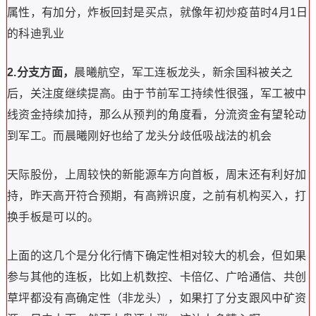
属性，有加分，炸板回封是买点，就像年初炒疫苗时4月1日
的科迪乳业
2.分支方面，
晨曦航空，军工连板龙头，新余国科被关之
后，关注度继续提高。由于节前军工持续性很强，军工被中
线资金持续加持，那么从预判的角度看，分流资金有望轮动
到军工。而晨曦刚好也给了龙头分歧低吸战法的机会
天际股份，上周较快的新能源车方向首板，周末还有利好加
持，昨天高开符合预期，有高辨识度，之前有机构买入，打
换手板是可以的。
上面的这几个是分化行情下确定性相对较大的机会，但如果
参与其他的连板，比如上机数控、卡倍亿、广哈通信、共创
草坪都没有高确定性（非龙头），如果打了分支跟风中矿资