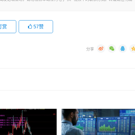
打赏
57
赞