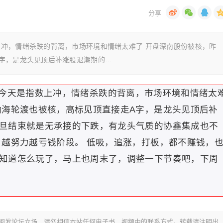
冲，情绪杀跌的背离，市场环境和情绪太难了 开盘深南股份被核，昨
字，是龙头见顶后补涨股退潮期的…
今天是指数上冲，情绪杀跌的背离，市场环境和情绪太
渤海轮渡也被核，高标见顶直接走A字，是龙头见顶后补
旦结束就是无承接的下跌，有龙头气质的协鑫集成也不
，越努力越亏钱阶段。 低吸，追涨，打板，都不赚钱，
知道怎么玩了，马上也周末了，调整一下节奏吧，下周
代表闽发论坛立场，请勿相信本站任何电子书、视频中的联系方式。转载请注明出