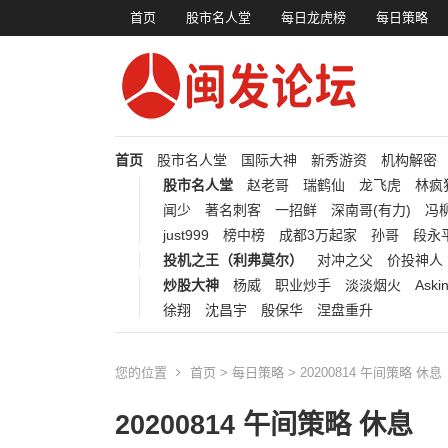
首页
股市名人堂
每日龙虎榜
每日策略
首页
股市名人堂
国际大神
新秀游资
机构解密
股市名人堂
赵老哥
瑞鹤仙
龙飞虎
林疯
闻少
著名刺客
一招鲜
深南哥(有力)
冯柳
just999
榜中榜
成都3万起家
孙哥
段永
投机之王（利弗莫尔）
对冲之父
价投神人
炒股大神
杨威
职业炒手
淡淡烟火
Aski
徐翔
沈昌宇
殷保华
涅盘重升
您的位置
首页
>
每日策略
> 20200814 午间策略 休息
20200814 午间策略 休息