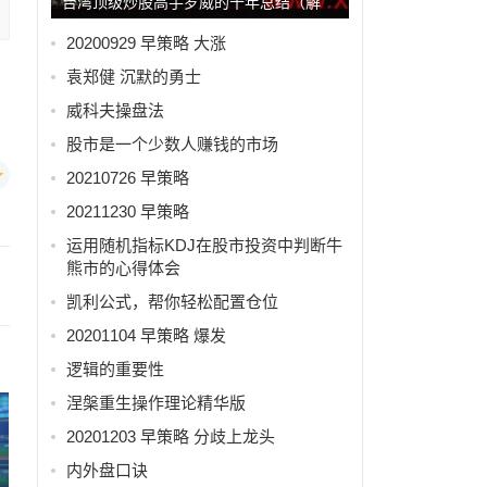
台湾顶级炒股高手罗威的十年总结（解
读）
20200929 早策略 大涨
袁郑健 沉默的勇士
威科夫操盘法
股市是一个少数人赚钱的市场
20210726 早策略
20211230 早策略
运用随机指标KDJ在股市投资中判断牛
熊市的心得体会
凯利公式，帮你轻松配置仓位
20201104 早策略 爆发
逻辑的重要性
涅槃重生操作理论精华版
20201203 早策略 分歧上龙头
内外盘口诀