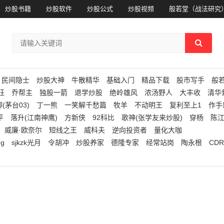
炒股书籍
炒股软件
炒股公式
炒股视频
般若堂（战法研究
民间隐士
炒股大神
牛散精华
基础入门
精品下载
股市写手
般
狂
乔帮主
独股一箭
退学炒股
绝岭雄风
浓汤野人
大丰收
清华
(茅台03)
丁一熊
一笑解千愁篇
牧羊
不动明王
复利至上1
作手
平
落升(江南神鹰)
方新侠
92科比
歌神(张学友来炒股)
穿杨
陈
威廉·欧奈尔
短线之王
威科夫
逆向投资者
量化大咖
ng
sjkzk光月
令胡冲
炒股养家
德隆专家
经常站岗
陶永根
CDR