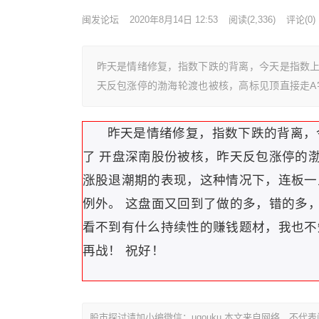
闽发论坛
2020年8月14日 12:53
阅读
(2,336)
评论(0)
昨天是情绪修复，指数下跌的背离，今天是指数上
天反包涨停的渤海轮渡也被核，高标见顶直接走A
昨天是情绪修复，指数下跌的背离，
了 开盘深南股份被核，昨天反包涨停的
涨股退潮期的表现，这种情况下，连板一
例外。 这盘面又回到了做的多，错的多
看不到有什么持续性的赚钱题材，我也不
再战！ 祝好！
股市探讨请加小编微信：ugouku 本文来自网络，不