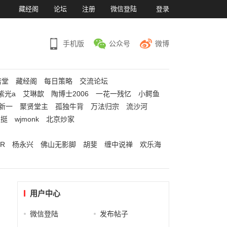
）
藏经阁
论坛
注册
微信登陆
登录
手机版
公众号
微博
若堂
藏经阁
每日策略
交流论坛
紫光a
艾琳歆
陶博士2006
一花一残忆
小鳄鱼
新一
聚贤堂主
孤独牛背
万法归宗
流沙河
江挺
wjmonk
北京炒家
R
杨永兴
佛山无影脚
胡斐
缠中说禅
欢乐海
用户中心
微信登陆
发布帖子