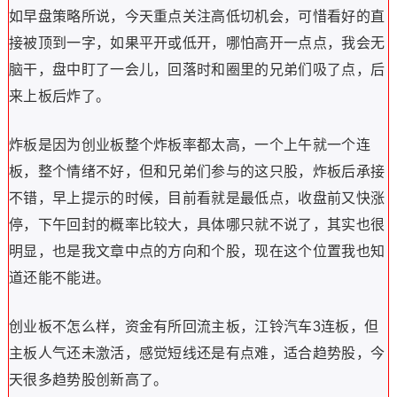
如早盘策略所说，今天重点关注高低切机会，可惜看好的直
接被顶到一字，如果平开或低开，哪怕高开一点点，我会无
脑干，盘中盯了一会儿，回落时和圈里的兄弟们吸了点，后
来上板后炸了。
炸板是因为创业板整个炸板率都太高，一个上午就一个连
板，整个情绪不好，但和兄弟们参与的这只股，炸板后承接
不错，早上提示的时候，目前看就是最低点，收盘前又快涨
停，下午回封的概率比较大，具体哪只就不说了，其实也很
明显，也是我文章中点的方向和个股，现在这个位置我也知
道还能不能进。
创业板不怎么样，资金有所回流主板，江铃汽车3连板，但
主板人气还未激活，感觉短线还是有点难，适合趋势股，今
天很多趋势股创新高了。