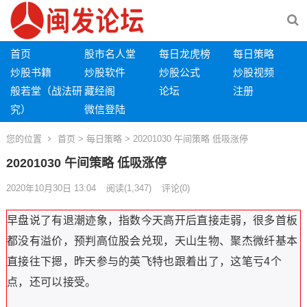
首页
股市名人堂
每日龙虎榜
每日策略
炒股书籍
炒股软件
炒股公式
炒股视频
般若堂（战法研
藏经阁
论坛
注册
究）
微信登陆
您的位置
首页
>
每日策略
> 20201030 午间策略 低吸涨停
20201030 午间策略 低吸涨停
2020年10月30日 13:04
阅读
(1,347)
评论(0)
早盘说了有退潮迹象，指数今天高开后直接走弱，很多首板
都没有溢价，预判高位股会兑现，天山生物、聚杰微纤基本
直接往下摁，昨天参与的英飞特也跟着出了，这笔亏4个
点，还可以接受。