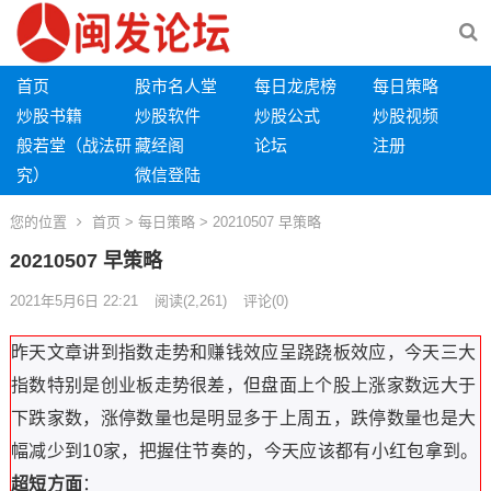
首页
股市名人堂
每日龙虎榜
每日策略
炒股书籍
炒股软件
炒股公式
炒股视频
般若堂（战法研
藏经阁
论坛
注册
究）
微信登陆
您的位置
首页
>
每日策略
> 20210507 早策略
20210507 早策略
2021年5月6日 22:21
阅读
(2,261)
评论(0)
昨天文章讲到指数走势和赚钱效应呈跷跷板效应，今天三大
指数特别是创业板走势很差，但盘面上个股上涨家数远大于
下跌家数，涨停数量也是明显多于上周五，跌停数量也是大
幅减少到10家，把握住节奏的，今天应该都有小红包拿到。
超短方面
：