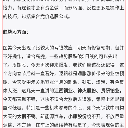
接力，有逻辑才会有资金做，而弱转强、反包更多是操作上
的技巧，包括集合竞价选股公式。
趋势股方面
：
医美今天出现了比较大的亏钱效应，明天有修复预期，但并
不好操作，适合高抛，一些趋势股跌破5日线的可以先出
了。周期股，今天再次迎来爆发，老铁们应该都还记得，这
个方向春节后就一直看好，逻辑就是通胀涨价带来的业绩预
期，今天受中澳关系紧张消息的刺激，钢铁、煤炭、有色集
体大涨，这几天一直讲的
江西铜业、神火股份、贵研铂业，
今天都表现不错，这块不适合大涨后去追涨，策略上还是调
整时低吸，特别是一些机构参与的个股，如今天钢铁中机构
大买的
太钢不锈
。新能源汽车，
小康股份
绕不开，不放巨量
调整，不言顶，在车上的继续持有就是了；今天表现强的主