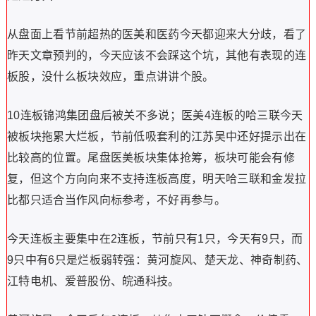
从盘面上看节前超热的医美和医药今天都迎来大分歧，看了
昨天文章预判的，今天应该不会踩这个坑，其他有表现的连
板股，没什么板块效应，重点讲讲个股。
10连板锦鸿集团盘后被关不多说；医美4连板的哈三联今天
被板块拖累大烂板，节前低吸套利的江苏吴中还好提示出在
比较高的位置。尾盘医美板块集体抢筹，板块可能会有修
复，但这个方向向来不支持连板高度，明天哈三联和金发拉
比都只适合当作风向标参考，不好再参与。
今天连板主要集中在2连板，节前只有1只，今天有9只，而
9只中有6只是烂板弱转强：黄河旋风、楚天龙、神奇制药、
江特电机、爱普股份、皖通科技。