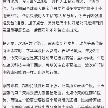
黄河旋风，今天反包2连板，炒作人工钻石概念，价值重
估，节日期间全球最大珠宝商丹麦的潘多拉宣布“将停止使
用天然钻，今后只使用人工钻”成为加分项，今天弱转强加
速反包2连板，加了点仓，另外还有个利好是公司是海南消
费周重要展览商，后面看能不能独立走出来。
楚天龙，次新+数字货币，前面次新的泰坦、瑞鹄等高位股
持续杀跌时，它基本没什么影响，表现很坚挺，逆势2连
板，今天早盘也是高开过前高烂板弱转强，盘中炸板，午后
在旗天科技带动下回封，可以关注它能否如上一波次新行情
中的南网能源一样走出趋势行情。
总的来看，超短持续性还是不强，还是独立表现个股，当天
强势的第二天再去接力就容易吃面，比如今天的医药和医
美，而独立个股更需要挖掘个股背后的逻辑，比如黄河旋
风，小康股份都从逻辑出发分享给大家的，不是简单的情绪