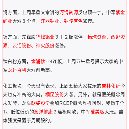
铜方面，上周早盘文章讲的
河钢资源
反包顶一字，中军
紫金
矿业
大涨８个点，
江西铜业、铜陵有色
涨停。
铝方面，先锋股
华峰铝业
３＋２板涨停，
怡球资源、西部资
源、
云铝股份、神火股份
涨停。
钛白粉方面，
金浦钛业
4连板，上周五午盘号提示大家的中
军
龙蟒百利
大涨创新高。
化工板块，今天也有表现，上周五给大家提示的
吉林化纤
今
天也有冲高的大肉，
桐昆股份
大涨。另外，就是医美概念周
末发酵，龙头
朗姿股份
叠加RCEP概念炸板回封，我做了个
T。低位低价的
澳洋健康
２连板助攻，中军
爱美客
大涨。整
体强度是弱于周期股的。