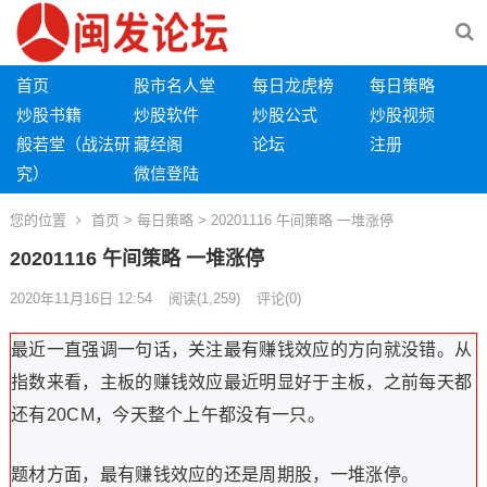
首页
股市名人堂
每日龙虎榜
每日策略
炒股书籍
炒股软件
炒股公式
炒股视频
般若堂（战法研
藏经阁
论坛
注册
究）
微信登陆
您的位置
首页
>
每日策略
> 20201116 午间策略 一堆涨停
20201116 午间策略 一堆涨停
2020年11月16日 12:54
阅读
(1,259)
评论(0)
最近一直强调一句话，关注最有赚钱效应的方向就没错。从
指数来看，主板的赚钱效应最近明显好于主板，之前每天都
还有20CM，今天整个上午都没有一只。
题材方面，最有赚钱效应的还是周期股，一堆涨停。