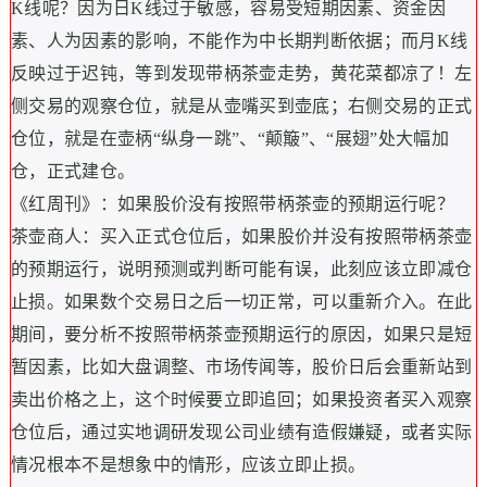
K线呢？因为日K线过于敏感，容易受短期因素、资金因
素、人为因素的影响，不能作为中长期判断依据；而月K线
反映过于迟钝，等到发现带柄茶壶走势，黄花菜都凉了！左
侧交易的观察仓位，就是从壶嘴买到壶底；右侧交易的正式
仓位，就是在壶柄“纵身一跳”、“颠簸”、“展翅”处大幅加
仓，正式建仓。
《红周刊》：如果股价没有按照带柄茶壶的预期运行呢？
茶壶商人：买入正式仓位后，如果股价并没有按照带柄茶壶
的预期运行，说明预测或判断可能有误，此刻应该立即减仓
止损。如果数个交易日之后一切正常，可以重新介入。在此
期间，要分析不按照带柄茶壶预期运行的原因，如果只是短
暂因素，比如大盘调整、市场传闻等，股价日后会重新站到
卖出价格之上，这个时候要立即追回；如果投资者买入观察
仓位后，通过实地调研发现公司业绩有造假嫌疑，或者实际
情况根本不是想象中的情形，应该立即止损。