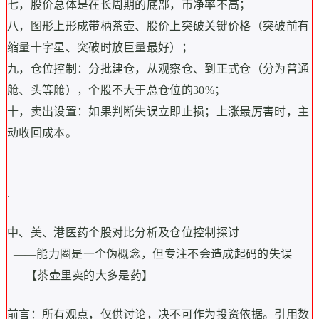
七，股价总体是在长周期的底部，市净率不高；
八，图形上形成带柄茶壶、股价上突破关键价格（突破前有
缩量十字星、突破时放巨量最好）；
九，仓位控制：分批建仓，从观察仓、到正式仓（分为普通
舱、头等舱），个股不大于总仓位的30%；
十，卖出设置：如果判断失误立即止损；上涨最厉害时，主
动收回成本。
.
中、美、港医药个股对比分析及仓位控制探讨
——能力圈是一个伪概念，但专注不会造成起码的失误
【茶壶里卖的大多是药】
前言：所有观点，仅供讨论，决不可作为投资依据。引用数