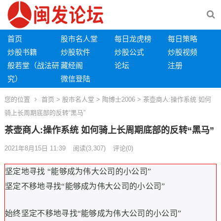
首页
股市名人堂
每日龙虎榜
每日策略
炒股书籍
炒股软件
炒股公式
炒股视频
般若堂（战法研
藏经阁
论坛
注册
究）
微信登陆
您的位置
首页
>
股市名人堂
>
陶博士2006
> 茶壶商人:操作系统 如何
骑上长周期底部的反转“黑马”
茶壶商人:操作系统 如何骑上长周期底部的反转“黑马”
2021年8月15日 11:39
阅读
(3,307)
评论(0)
坚定地寻找 “能够成为伟大公司的小公司”
坚定不移地寻找“能够成为伟大公司的小公司”
始终坚定不移地寻找“能够成为伟大公司的小公司”