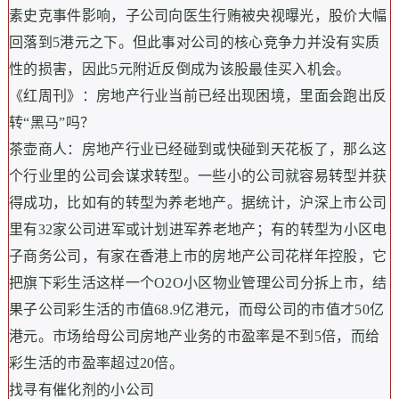
素史克事件影响，子公司向医生行贿被央视曝光，股价大幅
回落到5港元之下。但此事对公司的核心竞争力并没有实质
性的损害，因此5元附近反倒成为该股最佳买入机会。
《红周刊》：房地产行业当前已经出现困境，里面会跑出反
转“黑马”吗？
茶壶商人：房地产行业已经碰到或快碰到天花板了，那么这
个行业里的公司会谋求转型。一些小的公司就容易转型并获
得成功，比如有的转型为养老地产。据统计，沪深上市公司
里有32家公司进军或计划进军养老地产；有的转型为小区电
子商务公司，有家在香港上市的房地产公司花样年控股，它
把旗下彩生活这样一个O2O小区物业管理公司分拆上市，结
果子公司彩生活的市值68.9亿港元，而母公司的市值才50亿
港元。市场给母公司房地产业务的市盈率是不到5倍，而给
彩生活的市盈率超过20倍。
找寻有催化剂的小公司