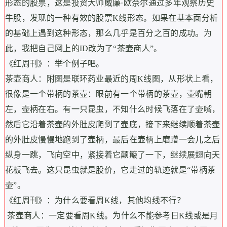
形态的股票，这是投资大师威廉·欧奈尔通过多年观察历史
牛股，发现的一种有效的股票K线形态。如果在基本面分析
的基础上遇到这种形态，那么几乎是百分之百的成功。为
此，我把自己网上的ID改为了“茶壶商人”。
《红周刊》：举个例子吧。
茶壶商人：附图是联环药业最近的周K线图，从形状上看，
很像是一个带柄的茶壶：眼前有一个带柄的茶壶，壶嘴朝
左，壶柄在右。有一只昆虫，不知什么时候飞落在了壶嘴，
然后它沿着茶壶的外肚皮爬到了壶底，接下来继续顺着茶壶
的外肚皮慢慢地跑到了壶柄，最后在壶柄上磨蹭一会儿之后
纵身一跳，飞向空中，紧接着它颠簸了一下，继续展翅向天
花板飞去。这只昆虫就是股价，它走过的轨迹就是“带柄茶
壶”。
《红周刊》：为什么要看周K线，其他均线不行？
茶壶商人：一定要看周K线。为什么不能参考日K线或是月