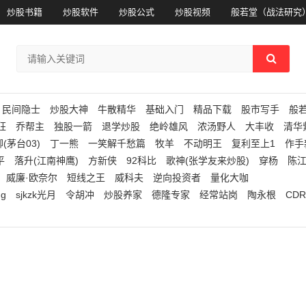
炒股书籍
炒股软件
炒股公式
炒股视频
般若堂（战法研究
民间隐士
炒股大神
牛散精华
基础入门
精品下载
股市写手
般
狂
乔帮主
独股一箭
退学炒股
绝岭雄风
浓汤野人
大丰收
清华
(茅台03)
丁一熊
一笑解千愁篇
牧羊
不动明王
复利至上1
作手
平
落升(江南神鹰)
方新侠
92科比
歌神(张学友来炒股)
穿杨
陈
威廉·欧奈尔
短线之王
威科夫
逆向投资者
量化大咖
ng
sjkzk光月
令胡冲
炒股养家
德隆专家
经常站岗
陶永根
CDR