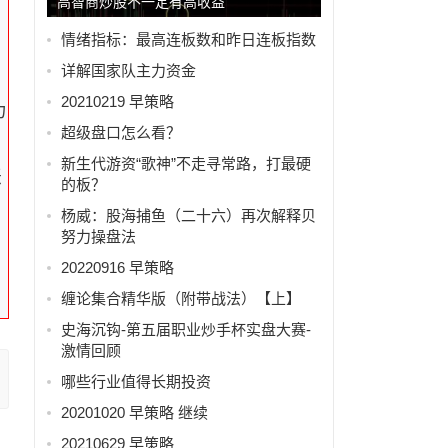
高智商炒股不一定有高收益
情绪指标：最高连板数和昨日连板指数
详解国家队主力资金
20210219 早策略
力
超级盘口怎么看？
新生代游资“歌神”不走寻常路，打最硬
涨
的板？
杨威：股海捕鱼（二十六）再次解释贝
努力操盘法
20220916 早策略
缠论集合精华版（附带战法）【上】
史海沉钩-第五届职业炒手杯实盘大赛-
激情回顾
哪些行业值得长期投资
20201020 早策略 继续
20210629 早策略