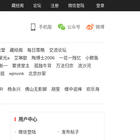
）
藏经阁
论坛
注册
微信登陆
登录
手机版
公众号
微博
若堂
藏经阁
每日策略
交流论坛
紫光a
艾琳歆
陶博士2006
一花一残忆
小鳄鱼
新一
聚贤堂主
孤独牛背
万法归宗
流沙河
江挺
wjmonk
北京炒家
R
杨永兴
佛山无影脚
胡斐
缠中说禅
欢乐海
用户中心
微信登陆
发布帖子