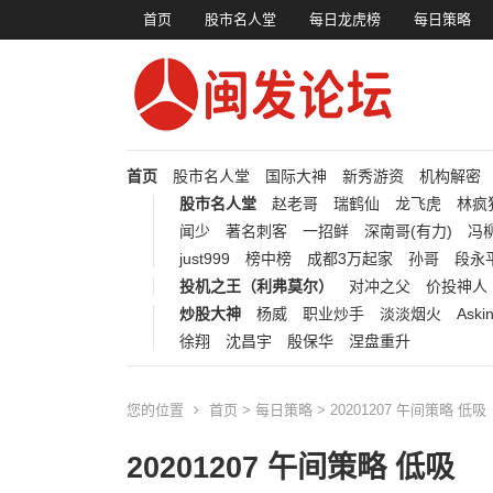
首页
股市名人堂
每日龙虎榜
每日策略
首页
股市名人堂
国际大神
新秀游资
机构解密
股市名人堂
赵老哥
瑞鹤仙
龙飞虎
林疯
闻少
著名刺客
一招鲜
深南哥(有力)
冯柳
just999
榜中榜
成都3万起家
孙哥
段永
投机之王（利弗莫尔）
对冲之父
价投神人
炒股大神
杨威
职业炒手
淡淡烟火
Aski
徐翔
沈昌宇
殷保华
涅盘重升
您的位置
首页
>
每日策略
> 20201207 午间策略 低吸
20201207 午间策略 低吸