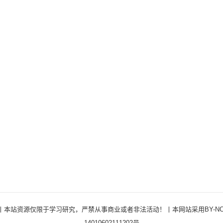
ights Reserved ·丨本站资源仅限于学习研究，严禁从事商业或者非法活动！丨本网站采用BY
14010602111202号