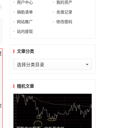
用户中心
我的资产
捐助清单
充值记录
网站推广
修改密码
站内提现
文章分类
复
文
章
分
类
随机文章
金
带