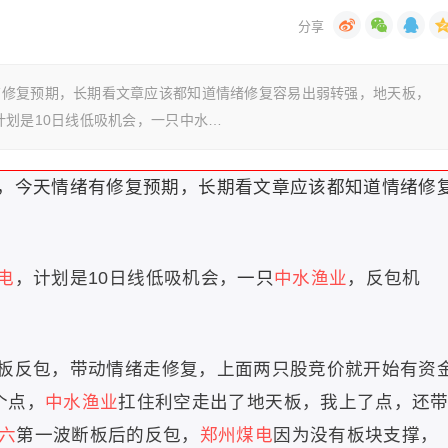
有修复预期，长期看文章应该都知道情绪修复容易出弱转强，地天板，
计划是10日线低吸机会，一只中水…
，今天情绪有修复预期，长期看文章应该都知道情绪修
电
，计划是10日线低吸机会，
一只
中水渔业
，反包机
板反包，带动情绪走修复，上面两只股竞价就开始有资
个点，
中水渔业
扛住利空走出了地天板，我上了点，还
六
第一波断板后的反包，
郑州煤电
因为没有板块支撑，