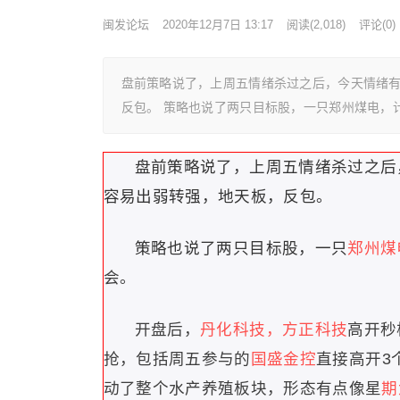
闽发论坛
2020年12月7日 13:17
阅读
(2,018)
评论(0)
盘前策略说了，上周五情绪杀过之后，今天情绪
反包。 策略也说了两只目标股，一只郑州煤电，
盘前策略说了，上周五情绪杀过之后
容易出弱转强，地天板，反包。
策略也说了两只目标股，一只
郑州煤
会。
开盘后，
丹化科技，方正科技
高开秒
抢，包括周五参与的
国盛金控
直接高开3
动了整个水产养殖板块，形态有点像星
期