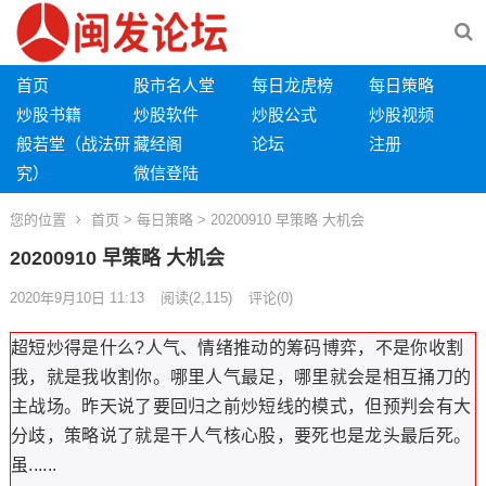
首页
股市名人堂
每日龙虎榜
每日策略
炒股书籍
炒股软件
炒股公式
炒股视频
般若堂（战法研
藏经阁
论坛
注册
究）
微信登陆
您的位置
首页
>
每日策略
> 20200910 早策略 大机会
20200910 早策略 大机会
2020年9月10日 11:13
阅读
(2,115)
评论(0)
超短炒得是什么?人气、情绪推动的筹码博弈，不是你收割
我，就是我收割你。哪里人气最足，哪里就会是相互捅刀的
主战场。昨天说了要回归之前炒短线的模式，但预判会有大
分歧，策略说了就是干人气核心股，要死也是龙头最后死。
虽......