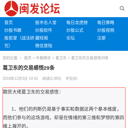
首页
股市名人堂
每日龙虎榜
每日策略
炒股书籍
炒股软件
炒股公式
炒股视频
般若堂（战法研
藏经阁
论坛
注册
究）
微信登陆
您的位置
首页
>
牛散精华
>
葛卫东
> 葛卫东的交易感悟29条
葛卫东的交易感悟29条
2018年12月3日 14:41
阅读
(2,855)
评论(0)
期货大佬葛卫东的交易感悟：
1、他们的判断仍是基于事实和数据这两个基本维度，
而他们参与的这场游戏，却是在情绪的第三维和梦想的第四
维上展开的。