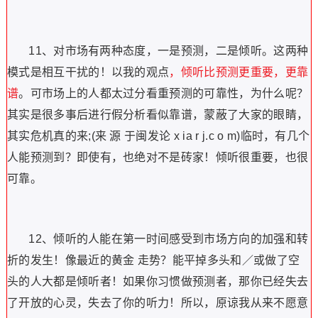
11、对市场有两种态度，一是预测，二是倾听。这两种
模式是相互干扰的！以我的观点
，倾听比预测更重要，更靠
谱
。可市场上的人都太过分看重预测的可靠性，为什么呢？
其实是很多事后进行假分析看似靠谱，蒙蔽了大家的眼睛，
其实危机真的来;(来 源 于闽发论 x ia r j.c o m)临时，有几个
人能预测到？即使有，也绝对不是砖家！倾听很重要，也很
可靠。
12、倾听的人能在第一时间感受到市场方向的加强和转
折的发生！像最近的黄金
走势？能平掉多头和／或做了空
头的人大都是倾听者！如果你习惯做预测者，那你已经失去
了开放的心灵，失去了你的听力！所以，原谅我从来不愿意