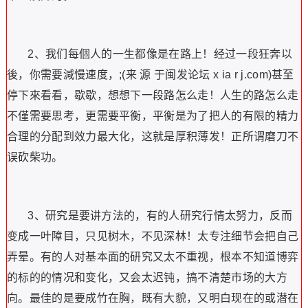
2、我们每個人的一生都像是在路上！经过一段狂奔以
後，你需要減慢速度，;(来 源 于闽发论坛 x ia r j.com)甚至
停下來看看，歇歇，想想下一段路怎么走！人生的路怎么走
不僅需要思考，更需要平衡，平衡是为了把人的有限的精力
合理的分配到效力最大化，这就是厚积薄发！正所谓磨刀不
误砍柴功。
3、研究是要讲方法的，有的人研究行情太努力，反而
变成一叶障目，只见树木，不见深林！太专注细节会把自己
弄晕。有的人对基本面的研究又太不重视，根本不知道博弈
的标的的情况和变化，又会太迟钝，搞不清楚市场的大方
向。最佳的是要成竹在胸，既有大貌，又明白现在的或潜在