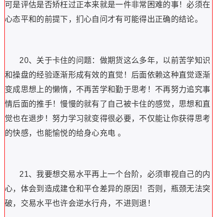
可是评估是否矫枉过正本来就是一件非常困难的事！必须在
心态平和的前提下，扪心自问才有可能得出正确的结论。
20、关于卡住的问题：做期货这么多年，以前苦学知识
和操盘的经验逐渐形成有效的直觉！后面依赖这种直觉逐渐
变成思想上的懒惰，不再苦学和勤于思考！不再努力追究事
情后面的推手！慢慢的就有了自己被卡住的感觉，思想和直
觉也在退步！努力学习就变得很必要，不仅能让你获得思考
的快感，也能愉悦的给身心充电
。
21、我要想交易水平再上一个台阶，必须审视自己的内
心，体会到造成建仓和平仓差异的原因！否则，瓶颈无法突
破，交易水平也许会逆水行舟，不进则退！