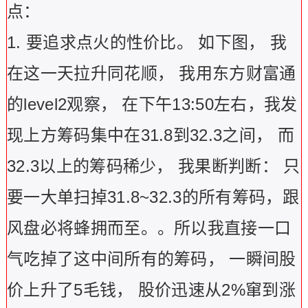
点：
1.
要追求点火的性价比。
如下图，
我
在这一天拉升同花顺，
我用东方财富通
的level2
观察，
在下午13:50
左右，我发
现上方筹码集中在31.8
到32.3
之间，
而
32.3
以上的筹码稀少，
我果断判断：
只
要一大单扫掉31.8~32.3
的所有筹码，跟
风盘必将蜂拥而至。。所以我直接一口
气吃掉了这中间所有的筹码，
一瞬间股
价上升了5
毛钱，
股价迅速从2%
窜到涨