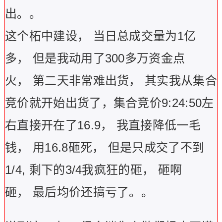
出。。
这个柘中建设，
当日总成交量为1
亿
多，
但是我动用了300
多万资金点
火，
第二天非常难出货，
其实我从集合
竞价就开始出货了，集合竞价9:24:50
左
右直接开在了16.9
，
我直接降低一毛
钱，
用16.8
砸死，
但是只成交了不到
1/4,
剩下的3/4
我疯狂的砸，
砸啊
砸，
最后均价还搞亏了。。