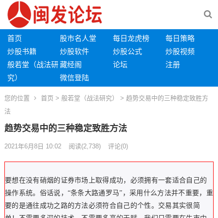
首页
股市名人堂
每日龙虎榜
每日策略
炒股书籍
炒股软件
炒股公式
炒股视频
般若堂（战法研
藏经阁
论坛
注册
究）
微信登陆
您的位置
首页
>
般若堂（战法研究）
> 趋势交易中的三种稳定致胜方
法
趋势交易中的三种稳定致胜方法
2021年6月8日 10:02
阅读
(2,738)
评论(0)
要想在没有硝烟的证券市场上取得成功，必须拥有一套适合自己的
操作系统。俗话说，“条条大路通罗马”，采用什么方法并不重要，重
要的是通往成功之路的方法必须符合自己的个性。交易其实很简