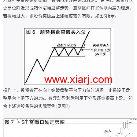
升过程中量能逐步萎缩，表明市场浮筹逐渐减少。 条件2：股价在历
史高位附近形成箱体窄幅盘整走势，震荡区间在15%以内最为理想，
若振幅过大，则股价突破后上涨幅度较为有限，如图6所示。
操作上，投资者可在向上突破盘整平台压力位时进场。止损设于盘
整平台上沿下方的3%。有浮动盈利后利用下分形逐步提高止盈。 符
合上述选股条件的实际案例(见图7)。