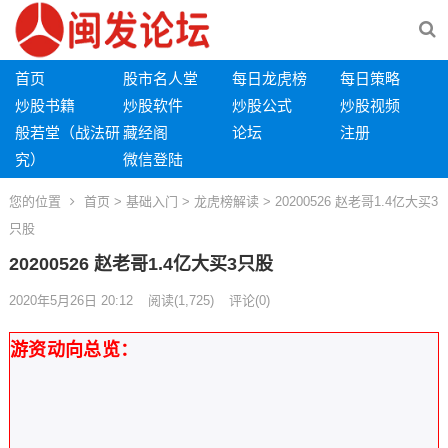
首页
股市名人堂
每日龙虎榜
每日策略
炒股书籍
炒股软件
炒股公式
炒股视频
般若堂（战法研
藏经阁
论坛
注册
究）
微信登陆
您的位置
首页
>
基础入门
>
龙虎榜解读
> 20200526 赵老哥1.4亿大买3
只股
20200526 赵老哥1.4亿大买3只股
2020年5月26日 20:12
阅读
(1,725)
评论(0)
游资动向总览：