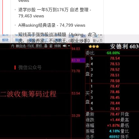
views
退学炒股 一年5万到176万 自述 整理
-
79,463 views
A神asking经典语录
- 74,799 views
短线高手强势股战法精髓（Asking、龙飞
虎、炒股养家、不动明王、职业炒手）
-
74,210 views
微信公众号