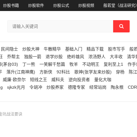
炒股书籍
炒股软件
炒股公式
炒股视频
般若堂（战法研究
民间隐士
炒股大神
牛散精华
基础入门
精品下载
股市写手
般
狂
乔帮主
独股一箭
退学炒股
绝岭雄风
浓汤野人
大丰收
清华
(茅台03)
丁一熊
一笑解千愁篇
牧羊
不动明王
复利至上1
作手
平
落升(江南神鹰)
方新侠
92科比
歌神(张学友来炒股)
穿杨
陈
威廉·欧奈尔
短线之王
威科夫
逆向投资者
量化大咖
ng
sjkzk光月
令胡冲
炒股养家
德隆专家
经常站岗
陶永根
CDR
黄金坑战法要诀