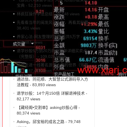
宝典
- 52,210 views
林疯狂操作手法总结
- 25,148 views
先看看当年的闽发风云人物，再看其秘籍
-
38,401 views
养家心法-网友整理的完整版共5万字
-
118,487 views
退学炒股5万到20万的交割单详细买卖点
（完整版）
- 109,028 views
带你走进一线著名游资大佬的世界（完整
版）
- 87,478 views
通达信、同花顺、大智慧公式源码导入方
法教程
- 83,893 views
退学炒股：14个月150倍 详解退神技术
-
82,177 views
【藏经阁•交割单】asking炒股心得
-
80,374 views
Asking，邱宝裕的成名之路
- 79,748