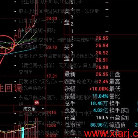
“职业炒手”从5000到10亿的传奇
股市小说:90后游资和赵老哥第一次较量
闽发论坛为什么关了？
赵老哥新战法揭秘！
【藏经阁•交割单】瑞鹤仙的雪球精华贴
和交割单 下载
股市小说:赵老哥带领南下资金围剿外资
【藏经阁•交割单】 天天排涨停 第五届
交割单
闽发论坛 #无名氏# 一招鲜，吃遍天! 进
攻先弄清损位
永远只做必做图形，放弃可做图形的思
维
选对股买对时机——牛栏山牛气冲天
缠论与养家心法结合：（终极篇）
中国A股的终极秘密：风格切换！