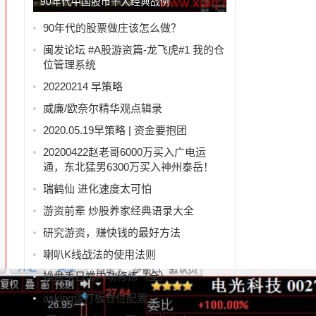
90年代中国股市十大经典战例
90年代的股票做庄该怎么做？
闽发论坛 #A股游资篇-龙飞虎#1 我的仓
位管理系统
20220214 早策略
威廉/欧奈尔精华观点辑录
2020.05.19早策略 | 资金要抱团
20200422赵老哥6000万买入广电运
通，东北猛男6300万买入神州泰岳！
瑞鹤仙 进化速度太可怕
游资前辈 炒股养家经典语录大全
研究游资，赚快钱的最好方法
喇叭K线战法的使用法则
操盘手日常内功修炼（全）
asking谈打板仓位配置