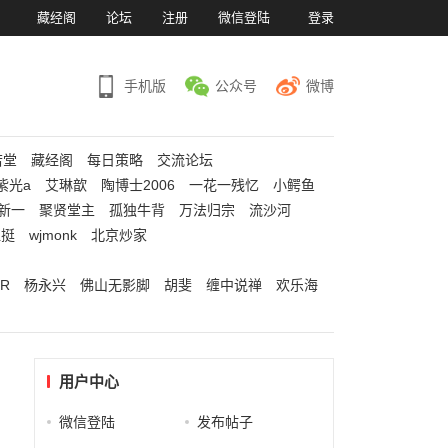
）
藏经阁
论坛
注册
微信登陆
登录
手机版
公众号
微博
若堂
藏经阁
每日策略
交流论坛
紫光a
艾琳歆
陶博士2006
一花一残忆
小鳄鱼
新一
聚贤堂主
孤独牛背
万法归宗
流沙河
江挺
wjmonk
北京炒家
R
杨永兴
佛山无影脚
胡斐
缠中说禅
欢乐海
用户中心
微信登陆
发布帖子