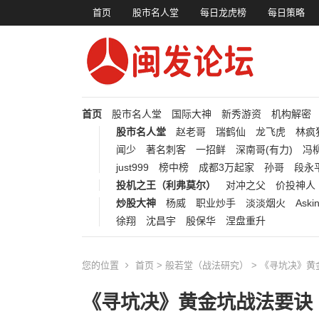
首页
股市名人堂
每日龙虎榜
每日策略
首页
股市名人堂
国际大神
新秀游资
机构解密
股市名人堂
赵老哥
瑞鹤仙
龙飞虎
林疯
闻少
著名刺客
一招鲜
深南哥(有力)
冯柳
just999
榜中榜
成都3万起家
孙哥
段永
投机之王（利弗莫尔）
对冲之父
价投神人
炒股大神
杨威
职业炒手
淡淡烟火
Aski
徐翔
沈昌宇
殷保华
涅盘重升
您的位置
首页
>
般若堂（战法研究）
> 《寻坑决》
《寻坑决》黄金坑战法要诀