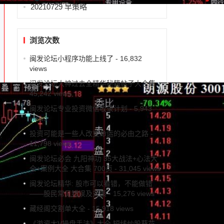
20210729 早策略
浏览次数
闽发论坛小程序功能上线了
- 16,832
views
闽发论坛大神过去全精华秘籍帖子大合集
-
45,242 views
闽发论坛专业投资微信收录计划
- 5,943
views
投资可能是一些人改变命运的必由之路
-
11,798 views
闽发论坛必会 九阳神功 35大战法+心法大
全+案例大全 大合集 700页
- 31,045 views
闽发论坛精华: 股市可以看错，不能做错
——股民常见错误及对策
- 15,276 views
藏经阁交割单大全
- 15,918 views
《游资大V操盘手法》大全 短线炒股葵花